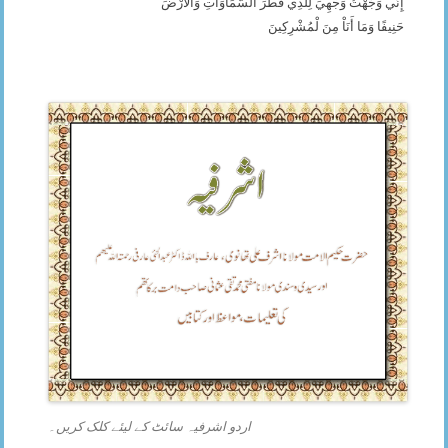
إِنِّي وَجَّهْتُ وَجْهِيَ لِلَّذِي فَطَرَ السَّمَاوَاتِ وَالأَرْضَ
حَنِيفًا وَمَا أَنَاْ مِنَ لْمُشْرِكِينَ
اردو اشرفیہ سائٹ کے لیئے کلک کریں۔