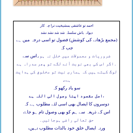
احمد تو عاشقی بمشیخیت ترا چہ کار
دیوانہ باش سلسلہ شد شد نشد نشد
(مجمع بڑھانے کی کوشش) فضول تو اسی درجہ میں ہے
جب کہ
ضروریات و معمولات میں خلل نہ ہو،
اس سے
۔
اگر اس کی بھی نوبت آنے لگے تو پھر سدراہ ہے
لوگ کہتے ہیں کہ ہماری نیت تو مخلوق کی ہدایت
ہے،
سو یاد رکھو کہ
اصل مقصود اپنا وصول الی اللہ ہے
،
دوسروں کا ایصال بھی اسی لئے مطلوب ہے کہ
اس کے ذریعہ سے ہم کو بھی وصول تام ہو جاۓ،
حق تعالی راضی ہوجائیں۔
ورنہ ایصال خلق خود بالذات مطلوب نہیں،