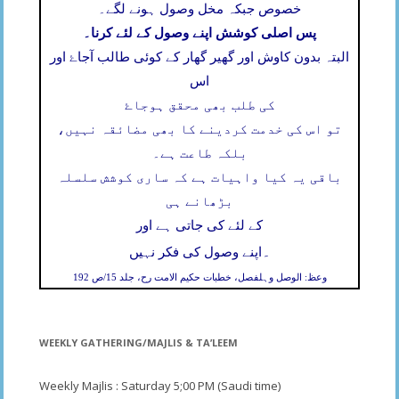
خصوص جبکہ مخل وصول ہونے لگے۔
پس اصلی کوشش اپنے وصول کے لئے کرنا۔
البتہ بدون کاوش اور گھیر گھار کے کوئی طالب آجاۓ اور
اس
کی طلب بھی محقق ہوجاۓ
تو اس کی خدمت کردینے کا بھی مضائقہ نہیں،
بلکہ طاعت ہے۔
باقی یہ کیا واہیات ہے کہ ساری کوشش سلسلہ
بڑھانے ہی
کے لئے کی جاتی ہے اور
۔
اپنے وصول کی فکر نہیں
وعظ: الوصل وہلفصل، خطبات حکیم الامت رح، جلد 15/ص 192
WEEKLY GATHERING/MAJLIS & TA’LEEM
Weekly Majlis : Saturday 5;00 PM (Saudi time)