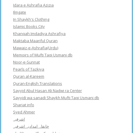
Idara e Ashrafia Azizia
Ilmgate
In Shaykh's Clothing
Islamic Books City
Khanqah Imdadiya Ashrafiya
Maktaba Maariful Quran
Mawaiz-e-Ashrafia(Urdu)
Memoirs of Mufti Taqi Usmani db
Noor-e-Sunnat
Pearls of Tazkiya
Quran al-Kareem
Quran-English Translations
Sayyid Abul Hasan Ali Nadwi ra Center
Sayyidi wa sanadi Shaykh Mufti Taqi Usmani db
Shariat info
Syed Ahmer
اشرفبہ
خانقاہ امدادیہ اشرفیہ