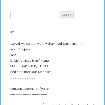
Search
for:
BY
Sayyidi wa sanadi Mufti Mohammad Taqi Usmani's
murid/mujaaz:
'abd
Dr Mohammed Hanif Kamal,
MBBS, FAAP, DABP, DABPID
Pediatric Infectious Diseases
....................................
Contact:
abd@ashrafiya.com
----- ------- --------- --------- ------