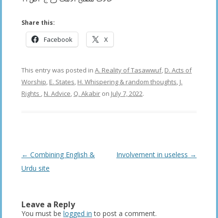
Share this:
Facebook
X
This entry was posted in
A. Reality of Tasawwuf
,
D. Acts of
Worship
,
E. States
,
H. Whispering & random thoughts
,
J.
Rights
,
N. Advice
,
Q. Akabir
on
July 7, 2022
.
Post
←
Combining English &
Involvement in useless
→
navigation
Urdu site
Leave a Reply
You must be
logged in
to post a comment.