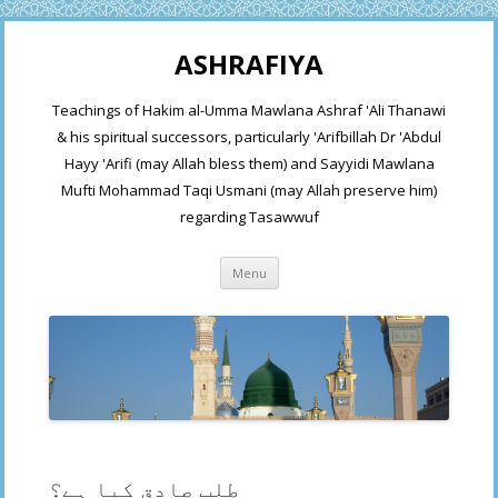
ASHRAFIYA
Teachings of Hakim al-Umma Mawlana Ashraf 'Ali Thanawi
& his spiritual successors, particularly 'Arifbillah Dr 'Abdul
Hayy 'Arifi (may Allah bless them) and Sayyidi Mawlana
Mufti Mohammad Taqi Usmani (may Allah preserve him)
regarding Tasawwuf
Skip
Menu
to
content
طلب صادق کیا ہے؟