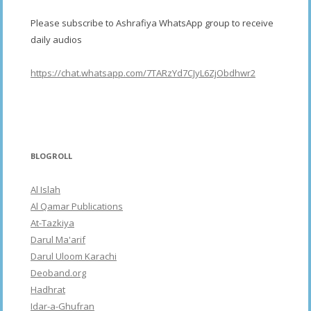
Please subscribe to Ashrafiya WhatsApp group to receive
daily audios
https://chat.whatsapp.com/7TARzYd7CJyL6ZjObdhwr2
BLOGROLL
Al Islah
Al Qamar Publications
At-Tazkiya
Darul Ma'arif
Darul Uloom Karachi
Deoband.org
Hadhrat
Idar-a-Ghufran