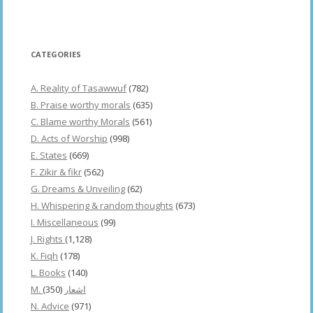
CATEGORIES
A. Reality of Tasawwuf
(782)
B. Praise worthy morals
(635)
C. Blame worthy Morals
(561)
D. Acts of Worship
(998)
E. States
(669)
F. Zikir & fikr
(562)
G. Dreams & Unveiling
(62)
H. Whispering & random thoughts
(673)
I. Miscellaneous
(99)
J. Rights
(1,128)
K. Fiqh
(178)
L. Books
(140)
(350)
M. اشعار
N. Advice
(971)