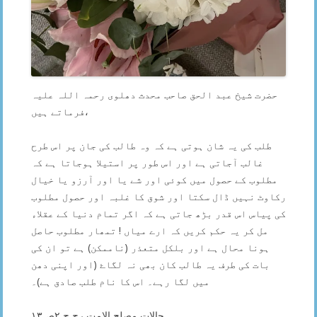
حضرت شیخ عبد الحق صاحب محدث دھلوی رحمہ اللہ علیہ
فرماتے ہیں،
طلب کی یہ شان ہوتی ہے کہ وہ طالب کی جان پر اس طرح
غالب آجاتی ہے اور اس طور پر استیلا ہوجاتا ہے کہ
مطلوب کے حصول میں کوئی اور شے یا اور آرزو یا خیال
رکاوٹ نہیں ڈال سکتا اور شوق کا غلبہ اور حصول مطلوب
کی پیاس اس قدر بڑھ جاتی ہے کہ اگر تمام دنیا کے عقلاء
مل کر یہ حکم کریں کہ ارے میاں ! تمھار مطلوب حاصل
ہونا محال ہے اور بلکل متعذر (ناممکن) ہے تو ان کی
بات کی طرف یہ طالب کان بھی نہ لگاۓ (اور اپنی دھن
میں لگا رہے۔ اس کا نام طلب صادق ہے)۔
حالات مصلح الامت رح ج ۲ص۱۳