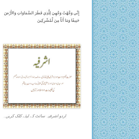
إِنِّي وَجَّهْتُ وَجْهِيَ لِلَّذِي فَطَرَ السَّمَاوَاتِ وَالأَرْضَ
حَنِيفًا وَمَا أَنَاْ مِنَ لْمُشْرِكِينَ
اردو اشرفیہ سائٹ کے لیئے کلک کریں۔