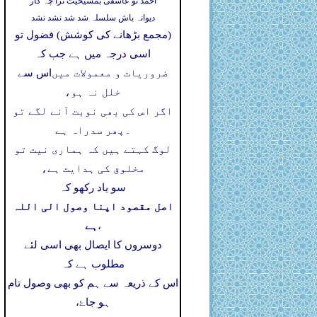
احمد تو عاشقی بمشیخیت ترا چہ کار
دیوانہ باش سلسلہ شد شد نشد نشد
(مجمع بڑھانے کی کوشش) فضول تو
اسی درجہ میں ہے جب کہ
ضروریات و معمولات میں
اس سے
خلل نہ ہو،
اگر اس کی بھی نوبت آنے لگے تو
۔
پھر سدراہ ہے
لوگ کہتے ہیں کہ ہماری نیت تو
مخلوق کی ہدایت ہے،
سو یاد رکھو کہ
اصل مقصود اپنا وصول الی اللہ
ہے
،
دوسروں کا ایصال بھی اسی لئے
مطلوب ہے کہ
اس کے ذریعہ سے ہم کو بھی وصول تام
ہو جاۓ،