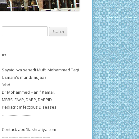
Search
for:
BY
Sayyidi wa sanadi Mufti Mohammad Taqi
Usmani's murid/mujaaz:
'abd
Dr Mohammed Hanif Kamal,
MBBS, FAAP, DABP, DABPID
Pediatric Infectious Diseases
....................................
Contact:
abd@ashrafiya.com
----- ------- --------- --------- ------