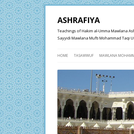
ASHRAFIYA
Teachings of Hakim al-Umma Mawlana Ashraf 
Sayyidi Mawlana Mufti Mohammad Taqi Us
HOME
TASAWWUF
MAWLANA MOHAMM