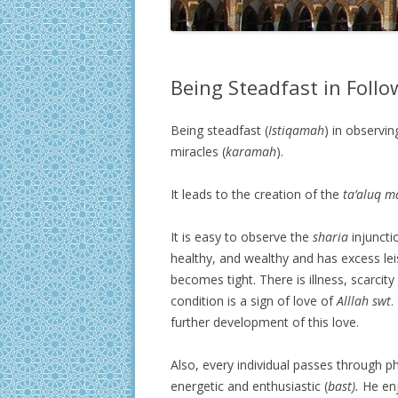
Being Steadfast in Follo
Being steadfast (
Istiqamah
) in observin
miracles (
karamah
).
It leads to the creation of the
ta’aluq m
It is easy to observe the
sharia
injuncti
healthy, and wealthy and has excess lei
becomes tight. There is illness, scarci
condition is a sign of love of
Alllah swt
.
further development of this love.
Also, every individual passes through ph
energetic and enthusiastic (
bast).
He enj