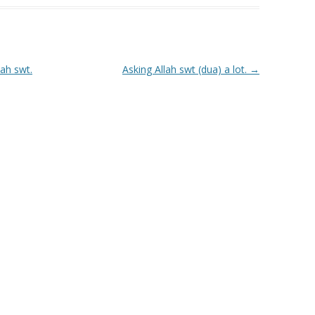
lah swt.
Asking Allah swt (dua) a lot.
→