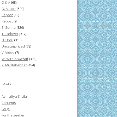
Q & A
(68)
Q. Akabir
(590)
Repost
(19)
Repost
(9)
S. Sunna
(329)
T. Tarbiyet
(937)
U. Urdu
(315)
Uncategorized
(78)
V. Video
(7)
W. Wird & wazaif
(371)
Z. Mustahebbat
(454)
PAGES
Ashrafiya Silsila
Contents
FAQs
For the seeker