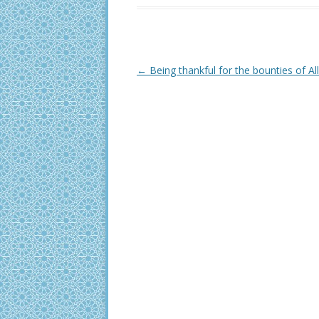
Post
←
Being thankful for the bounties of Al
navigation