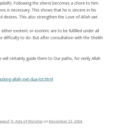
qabdh
). Following the
sharia
becomes a chore to him.
ons is necessary. This shows that he is sincere in his
d desires. This also strengthen the Love of
Allah swt
.
, either exoteric or esoteric are to be fulfilled under all
be difficulty to do. But after consultation with the Sheikh
will certainly guide them to Our paths, for verily Allah
asking-allah-swt-dua-lot.html
sawwuf
,
D. Acts of Worship
on
November 23, 2004
.