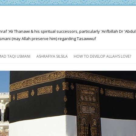
'Ali Thanawi & his spiritual successors, particularly 'Arifbillah Dr 'Abdul
mani (may Allah preserve him) regarding Tasawwuf
Skip
to
AD TAQI USMANI
ASHRAFIYA SILSILA
HOW TO DEVELOP ALLAH’S LOVE?
content
THE SALIENT FEATURES OF
ASHRAFIYA PATH
FOR THE SEEKER
PROGRESS EXPLAINED