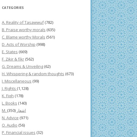
CATEGORIES
A. Reality of Tasawwuf
(782)
B. Praise worthy morals
(635)
C. Blame worthy Morals
(561)
D. Acts of Worship
(998)
E. States
(669)
F. Zikir & fikr
(562)
G. Dreams & Unveiling
(62)
H. Whispering & random thoughts
(673)
I. Miscellaneous
(99)
J. Rights
(1,128)
K. Fiqh
(178)
L. Books
(140)
(350)
M. اشعار
N. Advice
(971)
O. Audio
(56)
P. Financial issues
(32)