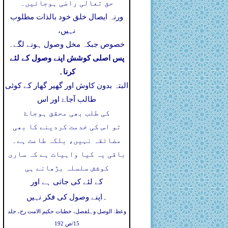
حق تعالی راضی ہوجائیں۔
ورنہ ایصال خلق خود بالذات مطلوب
نہیں،
خصوص جبکہ مخل وصول ہونے لگے۔
پس اصلی کوشش اپنے وصول کے لئے
کرنا۔
البتہ بدون کاوش اور گھیر گھار کے کوئی
طالب آجاۓ اور اس
کی طلب بھی محقق ہوجاۓ
تو اس کی خدمت کردینے کا بھی
مضائقہ نہیں، بلکہ طاعت ہے۔
باقی یہ کیا واہیات ہے کہ ساری
کوشش سلسلہ بڑھانے ہی
کے لئے کی جاتی ہے اور
۔
اپنے وصول کی فکر نہیں
وعظ: الوصل وہلفصل، خطبات حکیم الامت رح، جلد
15/ص 192