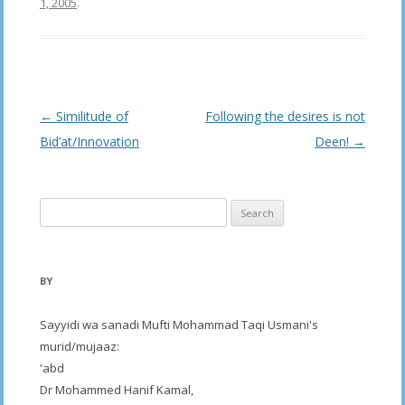
1, 2005
.
Post
←
Similitude of
Following the desires is not
navigation
Bid’at/Innovation
Deen!
→
Search
for:
BY
Sayyidi wa sanadi Mufti Mohammad Taqi Usmani's
murid/mujaaz:
'abd
Dr Mohammed Hanif Kamal,