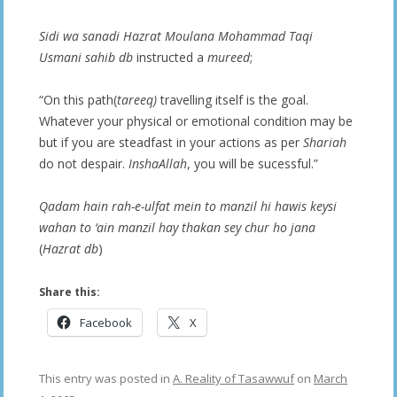
Sidi wa sanadi Hazrat Moulana Mohammad Taqi
Usmani sahib db
instructed a
mureed
;
“On this path(
tareeq)
travelling itself is the goal.
Whatever your physical or emotional condition may be
but if you are steadfast in your actions as per
Shariah
do not despair.
InshaAllah
, you will be sucessful.”
Qadam hain rah-e-ulfat mein to manzil hi hawis keysi
wahan to ‘ain manzil hay thakan sey chur ho jana
(
Hazrat db
)
Share this:
Facebook
X
This entry was posted in
A. Reality of Tasawwuf
on
March