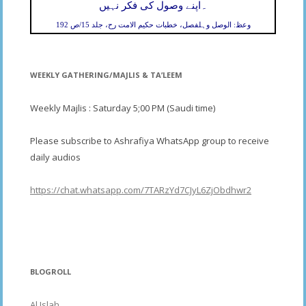
۔
اپنے وصول کی فکر نہیں
وعظ: الوصل وہلفصل، خطبات حکیم الامت رح، جلد 15/ص 192
WEEKLY GATHERING/MAJLIS & TA’LEEM
Weekly Majlis : Saturday 5;00 PM (Saudi time)
Please subscribe to Ashrafiya WhatsApp group to receive
daily audios
https://chat.whatsapp.com/7TARzYd7CJyL6ZjObdhwr2
BLOGROLL
Al Islah