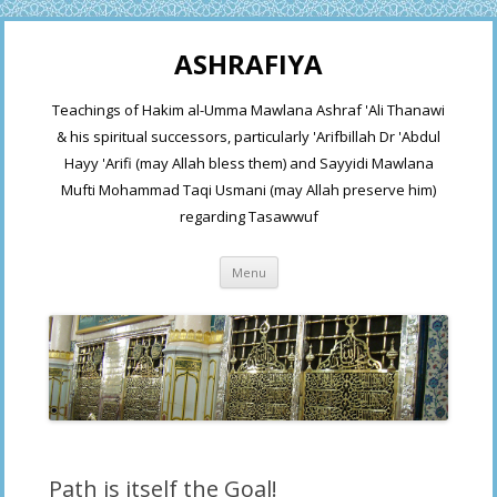
ASHRAFIYA
Teachings of Hakim al-Umma Mawlana Ashraf 'Ali Thanawi
& his spiritual successors, particularly 'Arifbillah Dr 'Abdul
Hayy 'Arifi (may Allah bless them) and Sayyidi Mawlana
Mufti Mohammad Taqi Usmani (may Allah preserve him)
regarding Tasawwuf
Skip
Menu
to
content
Path is itself the Goal!