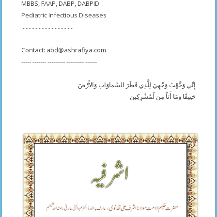
MBBS, FAAP, DABP, DABPID
Pediatric Infectious Diseases
....................................
Contact:
abd@ashrafiya.com
----- ------- --------- --------- ------
إِنِّي وَجَّهْتُ وَجْهِيَ لِلَّذِي فَطَرَ السَّمَاوَاتِ وَالأَرْضَ
حَنِيفًا وَمَا أَنَاْ مِنَ لْمُشْرِكِينَ