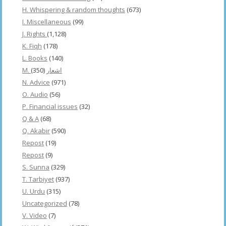
H. Whispering & random thoughts
(673)
I. Miscellaneous
(99)
J. Rights
(1,128)
K. Fiqh
(178)
L. Books
(140)
(350)
M. اشعار
N. Advice
(971)
O. Audio
(56)
P. Financial issues
(32)
Q & A
(68)
Q. Akabir
(590)
Repost
(19)
Repost
(9)
S. Sunna
(329)
T. Tarbiyet
(937)
U. Urdu
(315)
Uncategorized
(78)
V. Video
(7)