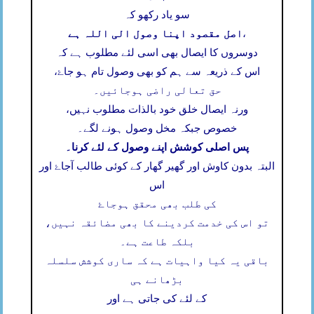
سو یاد رکھو کہ
اصل مقصود اپنا وصول الی اللہ ہے
،
دوسروں کا ایصال بھی اسی لئے مطلوب ہے کہ
اس کے ذریعہ سے ہم کو بھی وصول تام ہو جاۓ،
حق تعالی راضی ہوجائیں۔
ورنہ ایصال خلق خود بالذات مطلوب نہیں،
خصوص جبکہ مخل وصول ہونے لگے۔
پس اصلی کوشش اپنے وصول کے لئے کرنا۔
البتہ بدون کاوش اور گھیر گھار کے کوئی طالب آجاۓ اور
اس
کی طلب بھی محقق ہوجاۓ
تو اس کی خدمت کردینے کا بھی مضائقہ نہیں،
بلکہ طاعت ہے۔
باقی یہ کیا واہیات ہے کہ ساری کوشش سلسلہ
بڑھانے ہی
کے لئے کی جاتی ہے اور