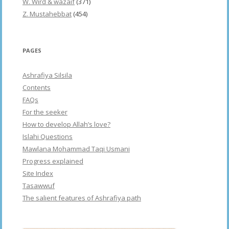
W. Wird & wazaif
(371)
Z. Mustahebbat
(454)
PAGES
Ashrafiya Silsila
Contents
FAQs
For the seeker
How to develop Allah’s love?
Islahi Questions
Mawlana Mohammad Taqi Usmani
Progress explained
Site Index
Tasawwuf
The salient features of Ashrafiya path