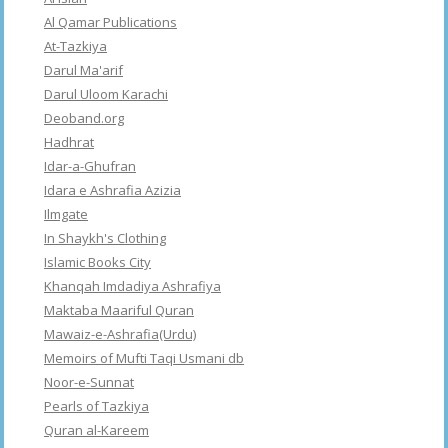
Al Qamar Publications
At-Tazkiya
Darul Ma'arif
Darul Uloom Karachi
Deoband.org
Hadhrat
Idar-a-Ghufran
Idara e Ashrafia Azizia
Ilmgate
In Shaykh's Clothing
Islamic Books City
Khanqah Imdadiya Ashrafiya
Maktaba Maariful Quran
Mawaiz-e-Ashrafia(Urdu)
Memoirs of Mufti Taqi Usmani db
Noor-e-Sunnat
Pearls of Tazkiya
Quran al-Kareem