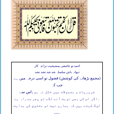
احمد تو عاشقی بمشیخیت ترا چہ کار
دیوانہ باش سلسلہ شد شد نشد نشد
(مجمع بڑھانے کی کوشش) فضول تو اسی درجہ میں ہے
جب کہ
ضروریات و معمولات میں خلل نہ ہو،
اس سے
۔
اگر اس کی بھی نوبت آنے لگے تو پھر سدراہ ہے
لوگ کہتے ہیں کہ ہماری نیت تو مخلوق کی ہدایت
ہے،