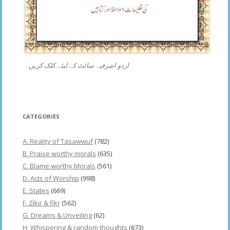
اردو اشرفیہ سائٹ کے لیئے کلک کریں۔
CATEGORIES
A. Reality of Tasawwuf
(782)
B. Praise worthy morals
(635)
C. Blame worthy Morals
(561)
D. Acts of Worship
(998)
E. States
(669)
F. Zikir & fikr
(562)
G. Dreams & Unveiling
(62)
H. Whispering & random thoughts
(673)