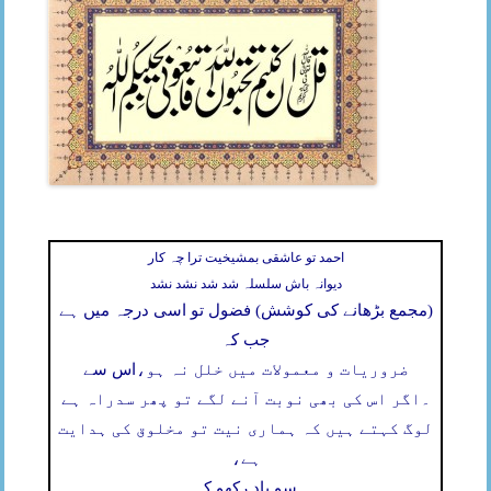
احمد تو عاشقی بمشیخیت ترا چہ کار
دیوانہ باش سلسلہ شد شد نشد نشد
(مجمع بڑھانے کی کوشش) فضول تو اسی درجہ میں ہے
جب کہ
ضروریات و معمولات میں خلل نہ ہو،
اس سے
۔
اگر اس کی بھی نوبت آنے لگے تو پھر سدراہ ہے
لوگ کہتے ہیں کہ ہماری نیت تو مخلوق کی ہدایت
ہے،
سو یاد رکھو کہ