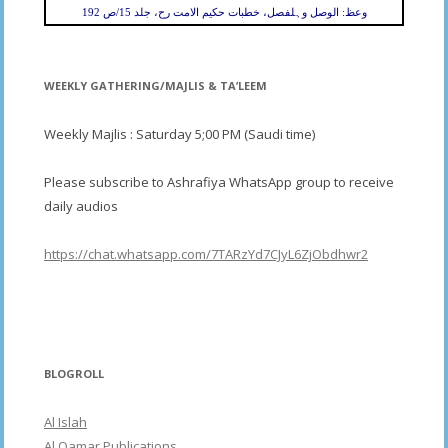
وعظ: الوصل وہلفصل، خطبات حکیم الامت رح، جلد 15/ص 192
WEEKLY GATHERING/MAJLIS & TA’LEEM
Weekly Majlis : Saturday 5;00 PM (Saudi time)
Please subscribe to Ashrafiya WhatsApp group to receive
daily audios
https://chat.whatsapp.com/7TARzYd7CJyL6ZjObdhwr2
BLOGROLL
Al Islah
Al Qamar Publications