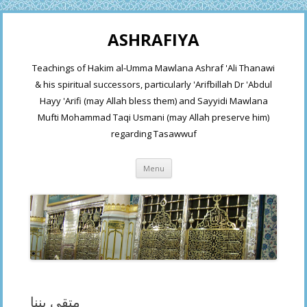
ASHRAFIYA
Teachings of Hakim al-Umma Mawlana Ashraf 'Ali Thanawi
& his spiritual successors, particularly 'Arifbillah Dr 'Abdul
Hayy 'Arifi (may Allah bless them) and Sayyidi Mawlana
Mufti Mohammad Taqi Usmani (may Allah preserve him)
regarding Tasawwuf
Skip
Menu
to
content
متقی بننا