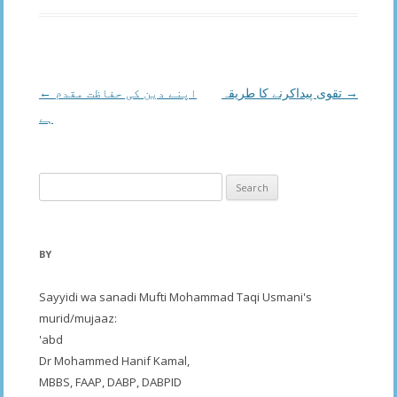
Post
←
اپنے دین کی حفاظت مقدم
تقوی پیداکرنے کا طریقہ
→
navigation
ہے
Search
for:
BY
Sayyidi wa sanadi Mufti Mohammad Taqi Usmani's
murid/mujaaz:
'abd
Dr Mohammed Hanif Kamal,
MBBS, FAAP, DABP, DABPID