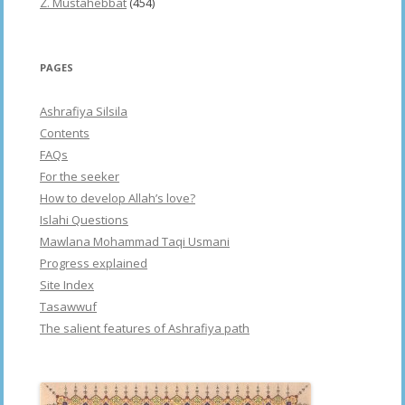
Z. Mustahebbat
(454)
PAGES
Ashrafiya Silsila
Contents
FAQs
For the seeker
How to develop Allah’s love?
Islahi Questions
Mawlana Mohammad Taqi Usmani
Progress explained
Site Index
Tasawwuf
The salient features of Ashrafiya path