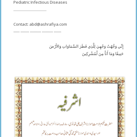
Pediatric Infectious Diseases
....................................
Contact:
abd@ashrafiya.com
----- ------- --------- --------- ------
إِنِّي وَجَّهْتُ وَجْهِيَ لِلَّذِي فَطَرَ السَّمَاوَاتِ وَالأَرْضَ
حَنِيفًا وَمَا أَنَاْ مِنَ لْمُشْرِكِينَ