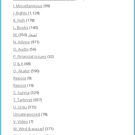
I. Miscellaneous
(99)
J. Rights
(1,128)
K. Fiqh
(178)
L. Books
(140)
(350)
M. اشعار
N. Advice
(971)
O. Audio
(56)
P. Financial issues
(32)
Q & A
(68)
Q. Akabir
(590)
Repost
(9)
Repost
(19)
S. Sunna
(329)
T. Tarbiyet
(937)
U. Urdu
(315)
Uncategorized
(78)
V. Video
(7)
W. Wird & wazaif
(371)