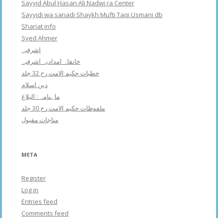
Sayyid Abul Hasan Ali Nadwi ra Center
Sayyidi wa sanadi Shaykh Mufti Taqi Usmani db
Shariat info
Syed Ahmer
اشرفبہ
خانقاہ امدادیہ اشرفیہ
خطبات حکیم الامت رح 32 جلد
دین اسلام
ماہنامہ : البلاغ
ملفوظات حکیم الامت رح 30 جلد
مناجات مقبول
META
Register
Log in
Entries feed
Comments feed