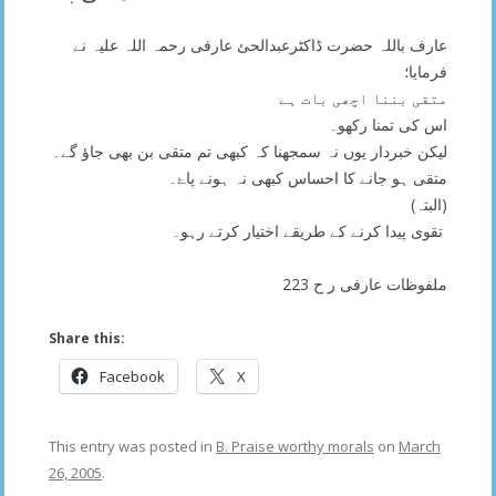
عارف باللہ حضرت ڈاکٹرعبدالحئ عارفی رحمہ اللہ علیہ نے
فرمایا؛
متقی بننا اچھی بات ہے
اس کی تمنا رکھو۔
لیکن خبردار یوں نہ سمجھنا کہ کبھی تم متقی بن بھی جاؤ گے۔
متقی ہو جانے کا احساس کبھی نہ ہونے پاۓ۔
(البتہ)
تقوی پیدا کرنے کے طریقے اختیار کرتے رہو۔
ملفوظات عارفی ر ح 223
Share this:
Facebook
X
This entry was posted in
B. Praise worthy morals
on
March
26, 2005
.