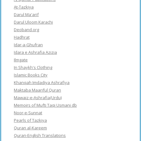
At-Tazkiya
Darul Ma'arif
Darul Uloom Karachi
Deoband.org
Hadhrat
Idar-a-Ghufran
Idara e Ashrafia Azizia
Ilmgate
In Shaykh's Clothing
Islamic Books City
Khanqah Imdadiya Ashrafiya
Maktaba Maariful Quran
Mawaiz-e-Ashrafia(Urdu)
Memoirs of Mufti Taqi Usmani db
Noor-e-Sunnat
Pearls of Tazkiya
Quran al-Kareem
Quran-English Translations