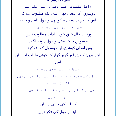
اصل مقصود اپنا وصول الی اللہ ہے
،
دوسروں کا ایصال بھی اسی لئے مطلوب ہے کہ
اس کے ذریعہ سے ہم کو بھی وصول تام ہو جاۓ،
حق تعالی راضی ہوجائیں۔
ورنہ ایصال خلق خود بالذات مطلوب نہیں،
خصوص جبکہ مخل وصول ہونے لگے۔
پس اصلی کوشش اپنے وصول کے لئے کرنا۔
البتہ بدون کاوش اور گھیر گھار کے کوئی طالب آجاۓ اور
اس
کی طلب بھی محقق ہوجاۓ
تو اس کی خدمت کردینے کا بھی مضائقہ نہیں،
بلکہ طاعت ہے۔
باقی یہ کیا واہیات ہے کہ ساری کوشش سلسلہ
بڑھانے ہی
کے لئے کی جاتی ہے اور
۔
اپنے وصول کی فکر نہیں