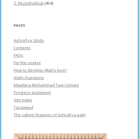
Z. Mustahebbat
(454)
PAGES
Ashrafiya Silsila
Contents
FAQs
For the seeker
How to develop Allah’s love?
Islahi Questions
Mawlana Mohammad Taqi Usmani
Progress explained
Site Index
Tasawwuf
The salient features of Ashrafiya path