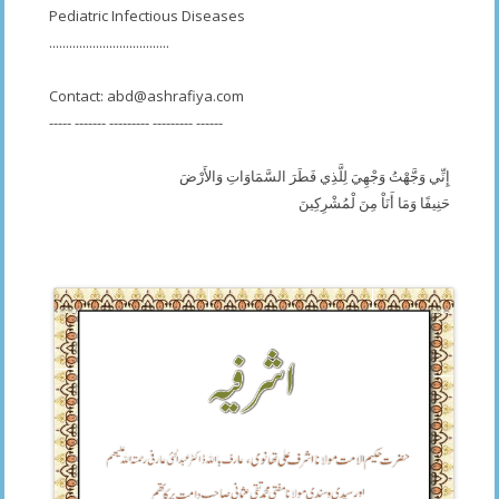
Pediatric Infectious Diseases
....................................
Contact:
abd@ashrafiya.com
----- ------- --------- --------- ------
إِنِّي وَجَّهْتُ وَجْهِيَ لِلَّذِي فَطَرَ السَّمَاوَاتِ وَالأَرْضَ
حَنِيفًا وَمَا أَنَاْ مِنَ لْمُشْرِكِينَ