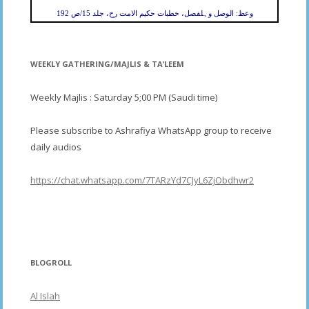
وعظ: الوصل وہلفصل، خطبات حکیم الامت رح، جلد 15/ص 192
WEEKLY GATHERING/MAJLIS & TA’LEEM
Weekly Majlis : Saturday 5;00 PM (Saudi time)
Please subscribe to Ashrafiya WhatsApp group to receive
daily audios
https://chat.whatsapp.com/7TARzYd7CJyL6ZjObdhwr2
BLOGROLL
Al Islah