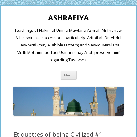
ASHRAFIYA
Teachings of Hakim al-Umma Mawlana Ashraf 'Ali Thanawi
& his spiritual successors, particularly 'Arifbillah Dr 'Abdul
Hayy 'Arifi (may Allah bless them) and Sayyidi Mawlana
Mufti Mohammad Taqi Usmani (may Allah preserve him)
regarding Tasawwuf
Skip
Menu
to
content
Etiquettes of being Civilized #1