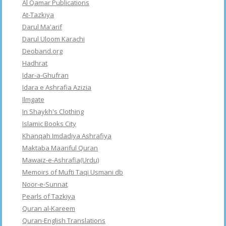
Al Qamar Publications
At-Tazkiya
Darul Ma'arif
Darul Uloom Karachi
Deoband.org
Hadhrat
Idar-a-Ghufran
Idara e Ashrafia Azizia
Ilmgate
In Shaykh's Clothing
Islamic Books City
Khanqah Imdadiya Ashrafiya
Maktaba Maariful Quran
Mawaiz-e-Ashrafia(Urdu)
Memoirs of Mufti Taqi Usmani db
Noor-e-Sunnat
Pearls of Tazkiya
Quran al-Kareem
Quran-English Translations