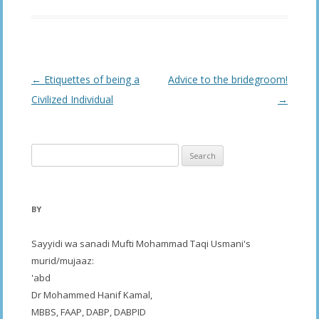
Post
←
Etiquettes of being a
Advice to the bridegroom!
navigation
Civilized Individual
→
Search
for:
BY
Sayyidi wa sanadi Mufti Mohammad Taqi Usmani's
murid/mujaaz:
'abd
Dr Mohammed Hanif Kamal,
MBBS, FAAP, DABP, DABPID