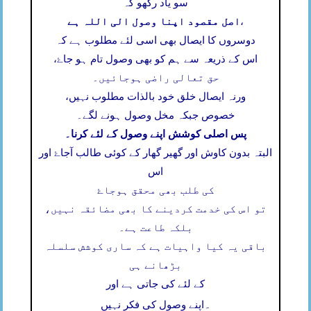
سو یاد رکھو کہ
اصل مقصود اپنا وصول الی اللہ ہے
،
دوسروں کا ایصال بھی اسی لئے مطلوب ہے کہ
اس کے ذریعہ سے ہم کو بھی وصول تام ہو جاۓ،
حق تعالی راضی ہوجائیں۔
ورنہ ایصال خلق خود بالذات مطلوب نہیں،
خصوص جبکہ مخل وصول ہونے لگے۔
پس اصلی کوشش اپنے وصول کے لئے کرنا۔
البتہ بدون کاوش اور گھیر گھار کے کوئی طالب آجاۓ اور
اس
کی طلب بھی محقق ہوجاۓ
تو اس کی خدمت کردینے کا بھی مضائقہ نہیں،
بلکہ طاعت ہے۔
باقی یہ کیا واہیات ہے کہ ساری کوشش سلسلہ
بڑھانے ہی
کے لئے کی جاتی ہے اور
۔
اپنے وصول کی فکر نہیں