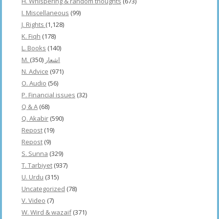
H. Whispering & random thoughts
(673)
I. Miscellaneous
(99)
J. Rights
(1,128)
K. Fiqh
(178)
L. Books
(140)
(350)
M. اشعار
N. Advice
(971)
O. Audio
(56)
P. Financial issues
(32)
Q & A
(68)
Q. Akabir
(590)
Repost
(19)
Repost
(9)
S. Sunna
(329)
T. Tarbiyet
(937)
U. Urdu
(315)
Uncategorized
(78)
V. Video
(7)
W. Wird & wazaif
(371)