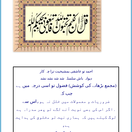
احمد تو عاشقی بمشیخیت ترا چہ کار
دیوانہ باش سلسلہ شد شد نشد نشد
(مجمع بڑھانے کی کوشش) فضول تو اسی درجہ میں ہے
جب کہ
ضروریات و معمولات میں خلل نہ ہو،
اس سے
۔
اگر اس کی بھی نوبت آنے لگے تو پھر سدراہ ہے
لوگ کہتے ہیں کہ ہماری نیت تو مخلوق کی ہدایت
ہے،