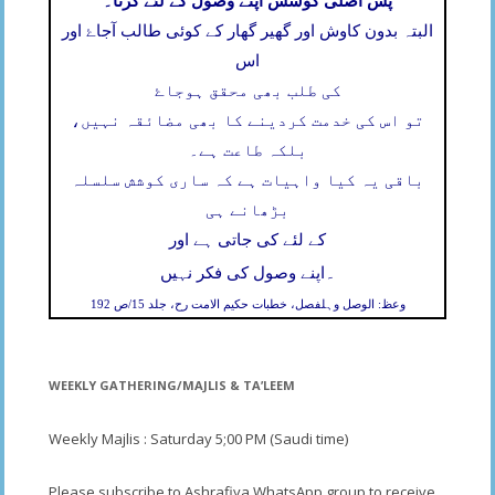
پس اصلی کوشش اپنے وصول کے لئے کرنا۔
البتہ بدون کاوش اور گھیر گھار کے کوئی طالب آجاۓ اور
اس
کی طلب بھی محقق ہوجاۓ
تو اس کی خدمت کردینے کا بھی مضائقہ نہیں،
بلکہ طاعت ہے۔
باقی یہ کیا واہیات ہے کہ ساری کوشش سلسلہ
بڑھانے ہی
کے لئے کی جاتی ہے اور
۔
اپنے وصول کی فکر نہیں
وعظ: الوصل وہلفصل، خطبات حکیم الامت رح، جلد 15/ص 192
WEEKLY GATHERING/MAJLIS & TA’LEEM
Weekly Majlis : Saturday 5;00 PM (Saudi time)
Please subscribe to Ashrafiya WhatsApp group to receive