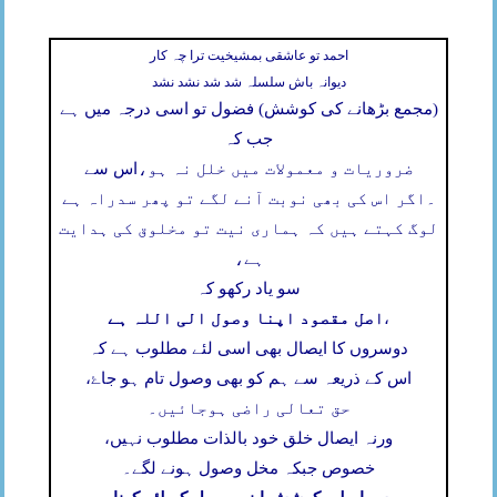
احمد تو عاشقی بمشیخیت ترا چہ کار
دیوانہ باش سلسلہ شد شد نشد نشد
(مجمع بڑھانے کی کوشش) فضول تو اسی درجہ میں ہے
جب کہ
ضروریات و معمولات میں خلل نہ ہو،
اس سے
۔
اگر اس کی بھی نوبت آنے لگے تو پھر سدراہ ہے
لوگ کہتے ہیں کہ ہماری نیت تو مخلوق کی ہدایت
ہے،
سو یاد رکھو کہ
اصل مقصود اپنا وصول الی اللہ ہے
،
دوسروں کا ایصال بھی اسی لئے مطلوب ہے کہ
اس کے ذریعہ سے ہم کو بھی وصول تام ہو جاۓ،
حق تعالی راضی ہوجائیں۔
ورنہ ایصال خلق خود بالذات مطلوب نہیں،
خصوص جبکہ مخل وصول ہونے لگے۔