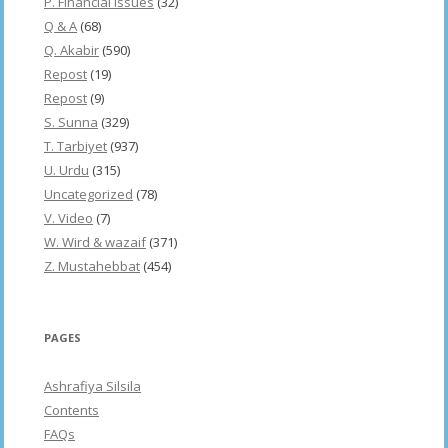
P. Financial issues
(32)
Q & A
(68)
Q. Akabir
(590)
Repost
(19)
Repost
(9)
S. Sunna
(329)
T. Tarbiyet
(937)
U. Urdu
(315)
Uncategorized
(78)
V. Video
(7)
W. Wird & wazaif
(371)
Z. Mustahebbat
(454)
PAGES
Ashrafiya Silsila
Contents
FAQs