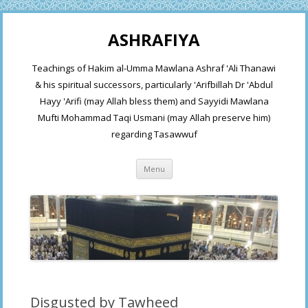
ASHRAFIYA
Teachings of Hakim al-Umma Mawlana Ashraf 'Ali Thanawi
& his spiritual successors, particularly 'Arifbillah Dr 'Abdul
Hayy 'Arifi (may Allah bless them) and Sayyidi Mawlana
Mufti Mohammad Taqi Usmani (may Allah preserve him)
regarding Tasawwuf
Skip
Menu
to
content
Disgusted by Tawheed