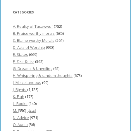
CATEGORIES
A. Reality of Tasawwuf
(782)
B. Praise worthy morals
(635)
C. Blame worthy Morals
(561)
D. Acts of Worship
(998)
E. States
(669)
F. Zikir & fikr
(562)
G. Dreams & Unveiling
(62)
H. Whispering & random thoughts
(673)
I. Miscellaneous
(99)
J. Rights
(1,128)
K. Fiqh
(178)
L. Books
(140)
(350)
M. اشعار
N. Advice
(971)
O. Audio
(56)