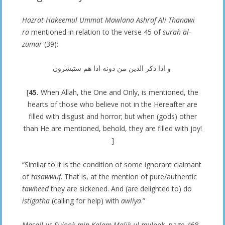
Hazrat Hakeemul Ummat Mawlana Ashraf Ali Thanawi
ra
mentioned in relation to the verse 45 of
surah al-
zumar
(39):
و اذا ذكر الذين من دونه اذا هم ستبشرون
[
45.
When Allah, the One and Only, is mentioned, the
hearts of those who believe not in the Hereafter are
filled with disgust and horror; but when (gods) other
than He are mentioned, behold, they are filled with joy!
]
“Similar to it is the condition of some ignorant claimant
of
tasawwuf
. That is, at the mention of pure/authentic
tawheed
they are sickened. And (are delighted to) do
istigatha
(calling for help) with
awliya
.”
Masail us Sulook min Kalam Malik ul mulook
, page 468