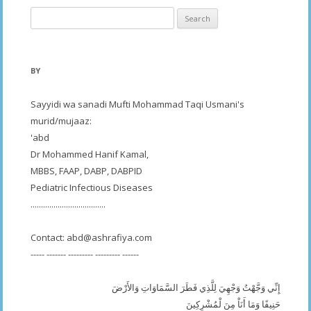
Search
for:
BY
Sayyidi wa sanadi Mufti Mohammad Taqi Usmani's
murid/mujaaz:
'abd
Dr Mohammed Hanif Kamal,
MBBS, FAAP, DABP, DABPID
Pediatric Infectious Diseases
....................................
Contact:
abd@ashrafiya.com
----- ------- --------- --------- ------
إِنِّي وَجَّهْتُ وَجْهِيَ لِلَّذِي فَطَرَ السَّمَاوَاتِ وَالأَرْضَ
حَنِيفًا وَمَا أَنَاْ مِنَ لْمُشْرِكِينَ