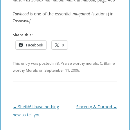
Tawheed
is one of the essential
muqamat
(stations) in
Tasawwuf
.
Share this:
Facebook
X
This entry was posted in
B. Praise worthy morals
,
C. Blame
worthy Morals
on
September 11, 2006
.
Post
←
Sheikh! I have nothing
Sincerity & Durood
→
navigation
new to tell you.