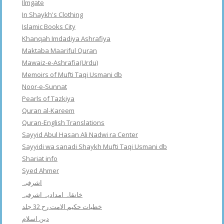
Ilmgate
In Shaykh's Clothing
Islamic Books City
Khanqah Imdadiya Ashrafiya
Maktaba Maariful Quran
Mawaiz-e-Ashrafia(Urdu)
Memoirs of Mufti Taqi Usmani db
Noor-e-Sunnat
Pearls of Tazkiya
Quran al-Kareem
Quran-English Translations
Sayyid Abul Hasan Ali Nadwi ra Center
Sayyidi wa sanadi Shaykh Mufti Taqi Usmani db
Shariat info
Syed Ahmer
اشرفبہ
خانقاہ امدادیہ اشرفیہ
خطبات حکیم الامت رح 32 جلد
دین اسلام