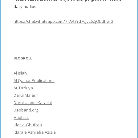
daily audios
https://chat.whatsapp.com/7TARzYd7CJyL6ZjObdhwr2
BLOGROLL
Al Islah
Al Qamar Publications
At-Tazkiya
Darul Ma'arif
Darul Uloom Karachi
Deoband.org
Hadhrat
Idar-a-Ghufran
Idara e Ashrafia Azizia