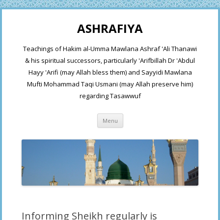
ASHRAFIYA
Teachings of Hakim al-Umma Mawlana Ashraf 'Ali Thanawi
& his spiritual successors, particularly 'Arifbillah Dr 'Abdul
Hayy 'Arifi (may Allah bless them) and Sayyidi Mawlana
Mufti Mohammad Taqi Usmani (may Allah preserve him)
regarding Tasawwuf
Skip
Menu
to
content
Informing Sheikh regularly is