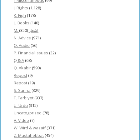
I. Miscellaneous
(99)
J. Rights
(1,128)
K. Fiqh
(178)
L. Books
(140)
(350)
M. اشعار
N. Advice
(971)
O. Audio
(56)
P. Financial issues
(32)
Q & A
(68)
Q. Akabir
(590)
Repost
(9)
Repost
(19)
S. Sunna
(329)
T. Tarbiyet
(937)
U. Urdu
(315)
Uncategorized
(78)
V. Video
(7)
W. Wird & wazaif
(371)
Z. Mustahebbat
(454)