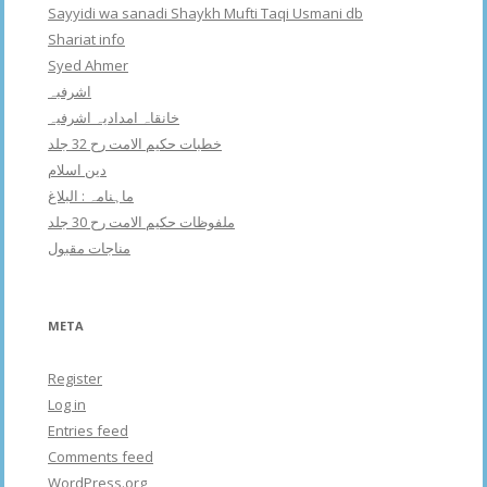
Sayyidi wa sanadi Shaykh Mufti Taqi Usmani db
Shariat info
Syed Ahmer
اشرفبہ
خانقاہ امدادیہ اشرفیہ
خطبات حکیم الامت رح 32 جلد
دین اسلام
ماہنامہ : البلاغ
ملفوظات حکیم الامت رح 30 جلد
مناجات مقبول
META
Register
Log in
Entries feed
Comments feed
WordPress.org