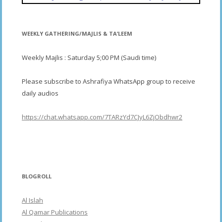
WEEKLY GATHERING/MAJLIS & TA’LEEM
Weekly Majlis : Saturday 5;00 PM (Saudi time)
Please subscribe to Ashrafiya WhatsApp group to receive
daily audios
https://chat.whatsapp.com/7TARzYd7CJyL6ZjObdhwr2
BLOGROLL
Al Islah
Al Qamar Publications