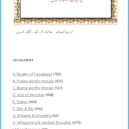
اردو اشرفیہ سائٹ کے لیئے کلک کریں۔
CATEGORIES
A. Reality of Tasawwuf
(782)
B. Praise worthy morals
(635)
C. Blame worthy Morals
(561)
D. Acts of Worship
(998)
E. States
(669)
F. Zikir & fikr
(562)
G. Dreams & Unveiling
(62)
H. Whispering & random thoughts
(673)