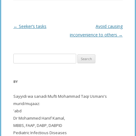
Post
←
Seeker’s tasks
Avoid causing
navigation
inconvenience to others
→
Search
for:
BY
Sayyidi wa sanadi Mufti Mohammad Taqi Usmani's
murid/mujaaz:
'abd
Dr Mohammed Hanif Kamal,
MBBS, FAAP, DABP, DABPID
Pediatric Infectious Diseases