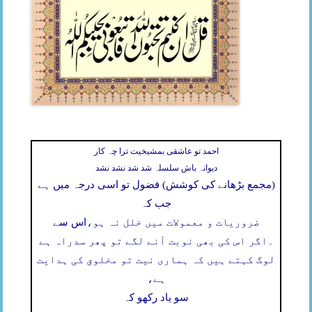
احمد تو عاشقی بمشیخیت ترا چہ کار
دیوانہ باش سلسلہ شد شد نشد نشد
(مجمع بڑھانے کی کوشش) فضول تو اسی درجہ میں ہے
جب کہ
ضروریات و معمولات میں خلل نہ ہو،
اس سے
۔
اگر اس کی بھی نوبت آنے لگے تو پھر سدراہ ہے
لوگ کہتے ہیں کہ ہماری نیت تو مخلوق کی ہدایت
ہے،
سو یاد رکھو کہ