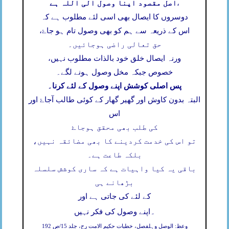
اصل مقصود اپنا وصول الی اللہ ہے
،
دوسروں کا ایصال بھی اسی لئے مطلوب ہے کہ
اس کے ذریعہ سے ہم کو بھی وصول تام ہو جاۓ،
حق تعالی راضی ہوجائیں۔
ورنہ ایصال خلق خود بالذات مطلوب نہیں،
خصوص جبکہ مخل وصول ہونے لگے۔
پس اصلی کوشش اپنے وصول کے لئے کرنا۔
البتہ بدون کاوش اور گھیر گھار کے کوئی طالب آجاۓ اور
اس
کی طلب بھی محقق ہوجاۓ
تو اس کی خدمت کردینے کا بھی مضائقہ نہیں،
بلکہ طاعت ہے۔
باقی یہ کیا واہیات ہے کہ ساری کوشش سلسلہ
بڑھانے ہی
کے لئے کی جاتی ہے اور
۔
اپنے وصول کی فکر نہیں
وعظ: الوصل وہلفصل، خطبات حکیم الامت رح، جلد 15/ص 192