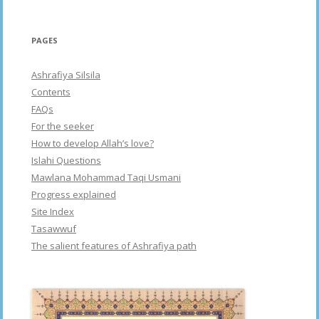
PAGES
Ashrafiya Silsila
Contents
FAQs
For the seeker
How to develop Allah’s love?
Islahi Questions
Mawlana Mohammad Taqi Usmani
Progress explained
Site Index
Tasawwuf
The salient features of Ashrafiya path