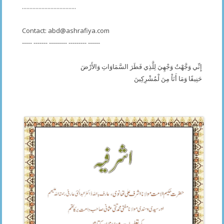
....................................
Contact:
abd@ashrafiya.com
----- ------- --------- --------- ------
إِنِّي وَجَّهْتُ وَجْهِيَ لِلَّذِي فَطَرَ السَّمَاوَاتِ وَالأَرْضَ
حَنِيفًا وَمَا أَنَاْ مِنَ لْمُشْرِكِينَ