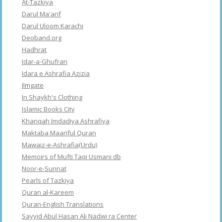
At-Tazkiya
Darul Ma'arif
Darul Uloom Karachi
Deoband.org
Hadhrat
Idar-a-Ghufran
Idara e Ashrafia Azizia
Ilmgate
In Shaykh's Clothing
Islamic Books City
Khanqah Imdadiya Ashrafiya
Maktaba Maariful Quran
Mawaiz-e-Ashrafia(Urdu)
Memoirs of Mufti Taqi Usmani db
Noor-e-Sunnat
Pearls of Tazkiya
Quran al-Kareem
Quran-English Translations
Sayyid Abul Hasan Ali Nadwi ra Center