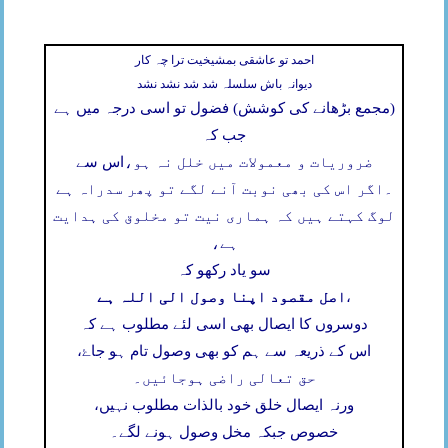
احمد تو عاشقی بمشیخیت ترا چہ کار
دیوانہ باش سلسلہ شد شد نشد نشد
(مجمع بڑھانے کی کوشش) فضول تو اسی درجہ میں ہے
جب کہ
ضروریات و معمولات میں خلل نہ ہو،
اس سے
۔
اگر اس کی بھی نوبت آنے لگے تو پھر سدراہ ہے
لوگ کہتے ہیں کہ ہماری نیت تو مخلوق کی ہدایت
ہے،
سو یاد رکھو کہ
اصل مقصود اپنا وصول الی اللہ ہے
،
دوسروں کا ایصال بھی اسی لئے مطلوب ہے کہ
اس کے ذریعہ سے ہم کو بھی وصول تام ہو جاۓ،
حق تعالی راضی ہوجائیں۔
ورنہ ایصال خلق خود بالذات مطلوب نہیں،
خصوص جبکہ مخل وصول ہونے لگے۔