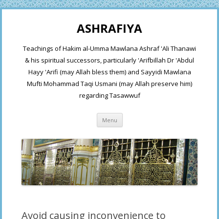
ASHRAFIYA
Teachings of Hakim al-Umma Mawlana Ashraf 'Ali Thanawi
& his spiritual successors, particularly 'Arifbillah Dr 'Abdul
Hayy 'Arifi (may Allah bless them) and Sayyidi Mawlana
Mufti Mohammad Taqi Usmani (may Allah preserve him)
regarding Tasawwuf
Skip
Menu
to
content
Avoid causing inconvenience to