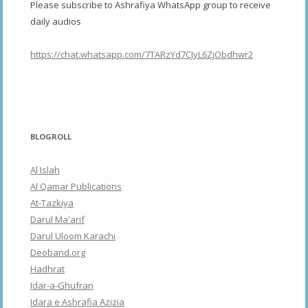
Please subscribe to Ashrafiya WhatsApp group to receive
daily audios
https://chat.whatsapp.com/7TARzYd7CJyL6ZjObdhwr2
BLOGROLL
Al Islah
Al Qamar Publications
At-Tazkiya
Darul Ma'arif
Darul Uloom Karachi
Deoband.org
Hadhrat
Idar-a-Ghufran
Idara e Ashrafia Azizia