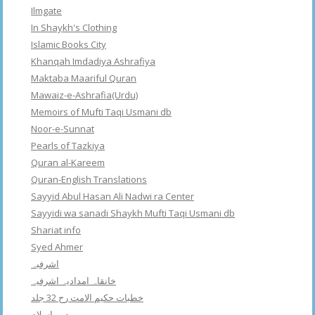
Ilmgate
In Shaykh's Clothing
Islamic Books City
Khanqah Imdadiya Ashrafiya
Maktaba Maariful Quran
Mawaiz-e-Ashrafia(Urdu)
Memoirs of Mufti Taqi Usmani db
Noor-e-Sunnat
Pearls of Tazkiya
Quran al-Kareem
Quran-English Translations
Sayyid Abul Hasan Ali Nadwi ra Center
Sayyidi wa sanadi Shaykh Mufti Taqi Usmani db
Shariat info
Syed Ahmer
اشرفبہ
خانقاہ امدادیہ اشرفیہ
خطبات حکیم الامت رح 32 جلد
دین اسلام