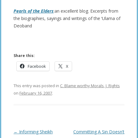
Pearls of the Elders
:an excellent blog. Excerpts from
the biographies, sayings and writings of the ‘Ulama of
Deoband
Share this:
Facebook
X
This entry was posted in
C. Blame worthy Morals
,
J. Rights
on
February 16, 2007
.
Post
←
Informing Sheikh
Committing A Sin Doesn’t