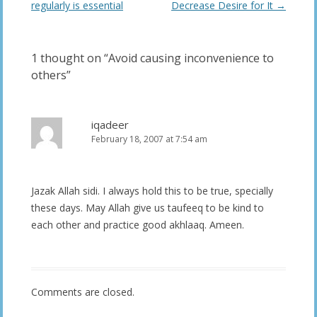
navigation
regularly is essential
Decrease Desire for It
→
1 thought on “
Avoid causing inconvenience to
others
”
iqadeer
February 18, 2007 at 7:54 am
Jazak Allah sidi. I always hold this to be true, specially
these days. May Allah give us taufeeq to be kind to
each other and practice good akhlaaq. Ameen.
Comments are closed.