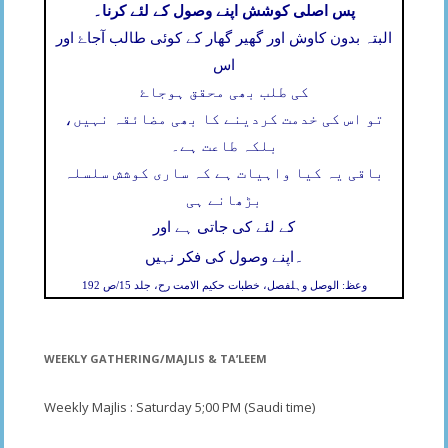
پس اصلی کوشش اپنے وصول کے لئے کرنا۔
البتہ بدون کاوش اور گھیر گھار کے کوئی طالب آجاۓ اور
اس
کی طلب بھی محقق ہوجاۓ
تو اس کی خدمت کردینے کا بھی مضائقہ نہیں،
بلکہ طاعت ہے۔
باقی یہ کیا واہیات ہے کہ ساری کوشش سلسلہ
بڑھانے ہی
کے لئے کی جاتی ہے اور
۔
اپنے وصول کی فکر نہیں
وعظ: الوصل وہلفصل، خطبات حکیم الامت رح، جلد 15/ص 192
WEEKLY GATHERING/MAJLIS & TA’LEEM
Weekly Majlis : Saturday 5;00 PM (Saudi time)