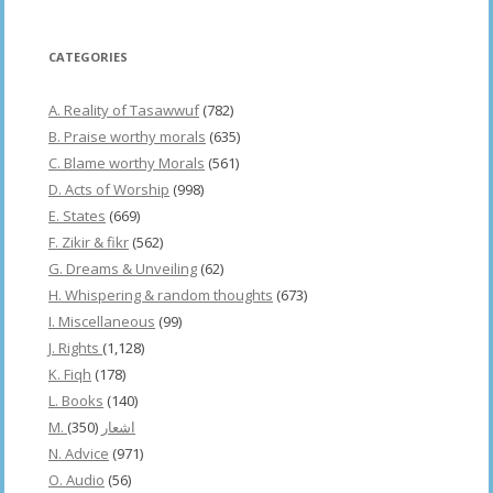
CATEGORIES
A. Reality of Tasawwuf
(782)
B. Praise worthy morals
(635)
C. Blame worthy Morals
(561)
D. Acts of Worship
(998)
E. States
(669)
F. Zikir & fikr
(562)
G. Dreams & Unveiling
(62)
H. Whispering & random thoughts
(673)
I. Miscellaneous
(99)
J. Rights
(1,128)
K. Fiqh
(178)
L. Books
(140)
(350)
M. اشعار
N. Advice
(971)
O. Audio
(56)