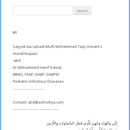
Search
for:
BY
Sayyidi wa sanadi Mufti Mohammad Taqi Usmani's
murid/mujaaz:
'abd
Dr Mohammed Hanif Kamal,
MBBS, FAAP, DABP, DABPID
Pediatric Infectious Diseases
....................................
Contact:
abd@ashrafiya.com
----- ------- --------- --------- ------
إِنِّي وَجَّهْتُ وَجْهِيَ لِلَّذِي فَطَرَ السَّمَاوَاتِ وَالأَرْضَ
حَنِيفًا وَمَا أَنَاْ مِنَ لْمُشْرِكِينَ