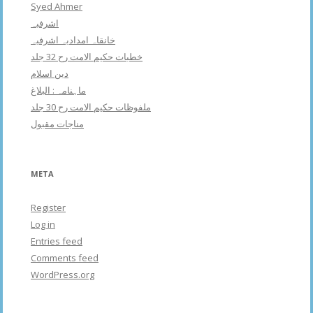
Syed Ahmer
اشرفبہ
خانقاہ امدادیہ اشرفیہ
خطبات حکیم الامت رح 32 جلد
دین اسلام
ماہنامہ : البلاغ
ملفوظات حکیم الامت رح 30 جلد
مناجات مقبول
META
Register
Log in
Entries feed
Comments feed
WordPress.org