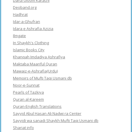
Darul Uloom Karachi
Deoband.org
Hadhrat
Idar-a-Ghufran
Idara e Ashrafia Azizia
Ilmgate
In Shaykh's Clothing
Islamic Books City
Khanqah Imdadiya Ashrafiya
Maktaba Maariful Quran
Mawaiz-e-Ashrafia(Urdu)
Memoirs of Mufti Taqi Usmani db
Noor-e-Sunnat
Pearls of Tazkiya
Quran al-Kareem
Quran-English Translations
Sayyid Abul Hasan Ali Nadwi ra Center
Sayyidi wa sanadi Shaykh Mufti Taqi Usmani db
Shariat info