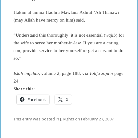
Hakim al umma Hadhra Mawlana Ashraf ‘Ali Thanawi
(may Allah have mercy on him) said,
“Understand this thoroughly; it is not essential (
wajib
) for
the wife to serve her mother-in-law. If you are a caring
son, provide service to her yourself or get a servant to do
so.”
Islah inqelab
, volume 2, page 188, via
Tohfa zojain
page
24
Share this:
Facebook
X
This entry was posted in
J. Rights
on
February 27, 2007
.