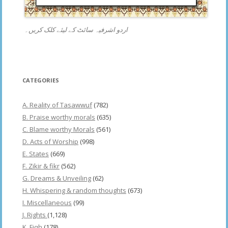
اردو اشرفیہ سائٹ کے لیئے کلک کریں۔
CATEGORIES
A. Reality of Tasawwuf
(782)
B. Praise worthy morals
(635)
C. Blame worthy Morals
(561)
D. Acts of Worship
(998)
E. States
(669)
F. Zikir & fikr
(562)
G. Dreams & Unveiling
(62)
H. Whispering & random thoughts
(673)
I. Miscellaneous
(99)
J. Rights
(1,128)
K. Fiqh
(178)