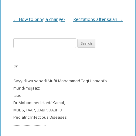
Post
←
How to bring a change?
Recitations after salah
→
navigation
Search
for:
BY
Sayyidi wa sanadi Mufti Mohammad Taqi Usmani's
murid/mujaaz:
'abd
Dr Mohammed Hanif Kamal,
MBBS, FAAP, DABP, DABPID
Pediatric Infectious Diseases
....................................