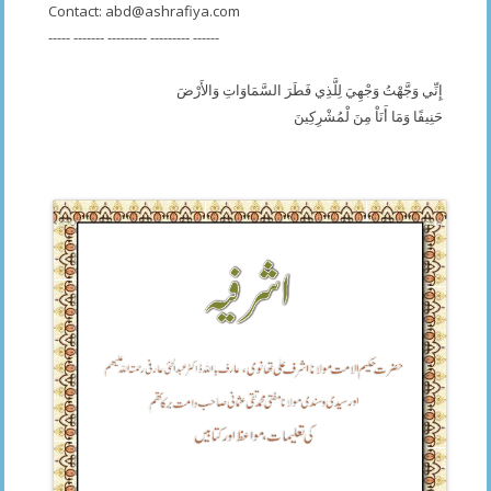
Contact:
abd@ashrafiya.com
----- ------- --------- --------- ------
إِنِّي وَجَّهْتُ وَجْهِيَ لِلَّذِي فَطَرَ السَّمَاوَاتِ وَالأَرْضَ
حَنِيفًا وَمَا أَنَاْ مِنَ لْمُشْرِكِينَ