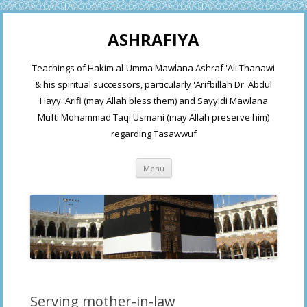
ASHRAFIYA
Teachings of Hakim al-Umma Mawlana Ashraf 'Ali Thanawi
& his spiritual successors, particularly 'Arifbillah Dr 'Abdul
Hayy 'Arifi (may Allah bless them) and Sayyidi Mawlana
Mufti Mohammad Taqi Usmani (may Allah preserve him)
regarding Tasawwuf
Skip
Menu
to
content
Serving mother-in-law