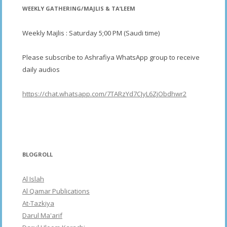
WEEKLY GATHERING/MAJLIS & TA’LEEM
Weekly Majlis : Saturday 5;00 PM (Saudi time)
Please subscribe to Ashrafiya WhatsApp group to receive
daily audios
https://chat.whatsapp.com/7TARzYd7CJyL6ZjObdhwr2
BLOGROLL
Al Islah
Al Qamar Publications
At-Tazkiya
Darul Ma'arif