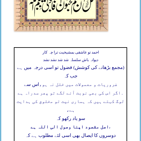
احمد تو عاشقی بمشیخیت ترا چہ کار
دیوانہ باش سلسلہ شد شد نشد نشد
(مجمع بڑھانے کی کوشش) فضول تو اسی درجہ میں ہے
جب کہ
ضروریات و معمولات میں خلل نہ ہو،
اس سے
۔
اگر اس کی بھی نوبت آنے لگے تو پھر سدراہ ہے
لوگ کہتے ہیں کہ ہماری نیت تو مخلوق کی ہدایت
ہے،
سو یاد رکھو کہ
اصل مقصود اپنا وصول الی اللہ ہے
،
دوسروں کا ایصال بھی اسی لئے مطلوب ہے کہ