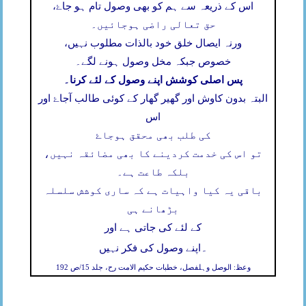
اس کے ذریعہ سے ہم کو بھی وصول تام ہو جاۓ،
حق تعالی راضی ہوجائیں۔
ورنہ ایصال خلق خود بالذات مطلوب نہیں،
خصوص جبکہ مخل وصول ہونے لگے۔
پس اصلی کوشش اپنے وصول کے لئے کرنا۔
البتہ بدون کاوش اور گھیر گھار کے کوئی طالب آجاۓ اور
اس
کی طلب بھی محقق ہوجاۓ
تو اس کی خدمت کردینے کا بھی مضائقہ نہیں،
بلکہ طاعت ہے۔
باقی یہ کیا واہیات ہے کہ ساری کوشش سلسلہ
بڑھانے ہی
کے لئے کی جاتی ہے اور
۔
اپنے وصول کی فکر نہیں
وعظ: الوصل وہلفصل، خطبات حکیم الامت رح، جلد 15/ص 192