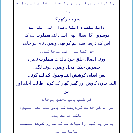
لوگ کہتے ہیں کہ ہماری نیت تو مخلوق کی ہدایت
ہے،
سو یاد رکھو کہ
اصل مقصود اپنا وصول الی اللہ ہے
،
دوسروں کا ایصال بھی اسی لئے مطلوب ہے کہ
اس کے ذریعہ سے ہم کو بھی وصول تام ہو جاۓ،
حق تعالی راضی ہوجائیں۔
ورنہ ایصال خلق خود بالذات مطلوب نہیں،
خصوص جبکہ مخل وصول ہونے لگے۔
پس اصلی کوشش اپنے وصول کے لئے کرنا۔
البتہ بدون کاوش اور گھیر گھار کے کوئی طالب آجاۓ اور
اس
کی طلب بھی محقق ہوجاۓ
تو اس کی خدمت کردینے کا بھی مضائقہ نہیں،
بلکہ طاعت ہے۔
باقی یہ کیا واہیات ہے کہ ساری کوشش سلسلہ
بڑھانے ہی