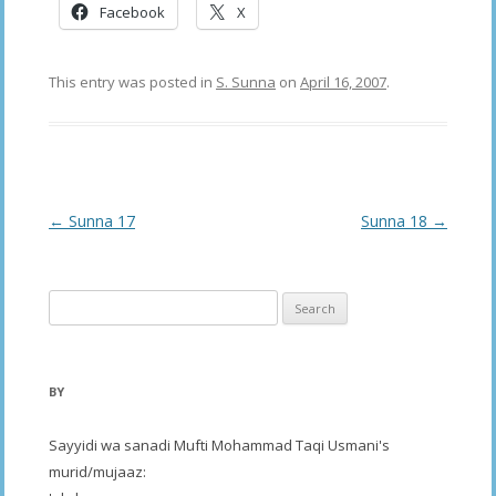
Facebook
X
This entry was posted in
S. Sunna
on
April 16, 2007
.
Post
←
Sunna 17
Sunna 18
→
navigation
Search
for:
BY
Sayyidi wa sanadi Mufti Mohammad Taqi Usmani's
murid/mujaaz: