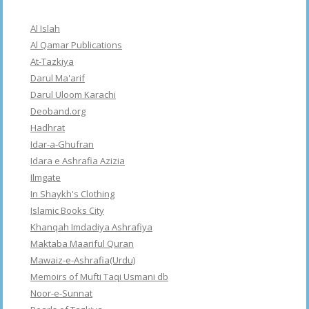
Al Islah
Al Qamar Publications
At-Tazkiya
Darul Ma'arif
Darul Uloom Karachi
Deoband.org
Hadhrat
Idar-a-Ghufran
Idara e Ashrafia Azizia
Ilmgate
In Shaykh's Clothing
Islamic Books City
Khanqah Imdadiya Ashrafiya
Maktaba Maariful Quran
Mawaiz-e-Ashrafia(Urdu)
Memoirs of Mufti Taqi Usmani db
Noor-e-Sunnat