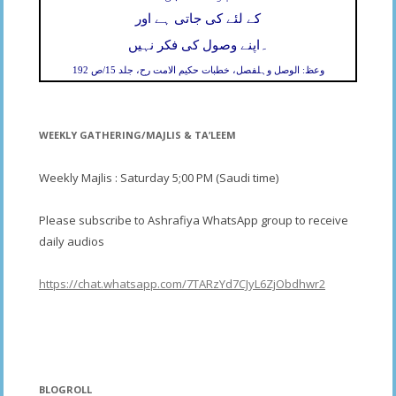
کے لئے کی جاتی ہے اور
۔
اپنے وصول کی فکر نہیں
وعظ: الوصل وہلفصل، خطبات حکیم الامت رح، جلد 15/ص 192
WEEKLY GATHERING/MAJLIS & TA’LEEM
Weekly Majlis : Saturday 5;00 PM (Saudi time)
Please subscribe to Ashrafiya WhatsApp group to receive
daily audios
https://chat.whatsapp.com/7TARzYd7CJyL6ZjObdhwr2
BLOGROLL