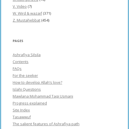
V. Video
(7)
W. Wird & wazaif
(371)
Z. Mustahebbat
(454)
PAGES
Ashrafiya Silsila
Contents
FAQs
For the seeker
How to develop Allah’s love?
Islahi Questions
Mawlana Mohammad Taqi Usmani
Progress explained
Site Index
Tasawwuf
The salient features of Ashrafiya path