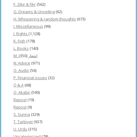
F. Zikir & fikr
(562)
G. Dreams & Unveiling
(62)
H. Whispering & random thoughts
(673)
I. Miscellaneous
(99)
J. Rights
(1,128)
K. Fiqh
(178)
L. Books
(140)
(350)
M. اشعار
N. Advice
(971)
O. Audio
(56)
P. Financial issues
(32)
Q & A
(68)
Q. Akabir
(590)
Repost
(19)
Repost
(9)
S. Sunna
(329)
T. Tarbiyet
(937)
U. Urdu
(315)
Uncategorized
(78)