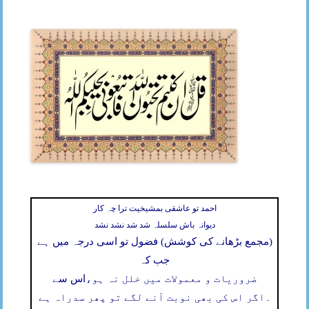
احمد تو عاشقی بمشیخیت ترا چہ کار
دیوانہ باش سلسلہ شد شد نشد نشد
(مجمع بڑھانے کی کوشش) فضول تو اسی درجہ میں ہے
جب کہ
ضروریات و معمولات میں خلل نہ ہو،
اس سے
۔
اگر اس کی بھی نوبت آنے لگے تو پھر سدراہ ہے