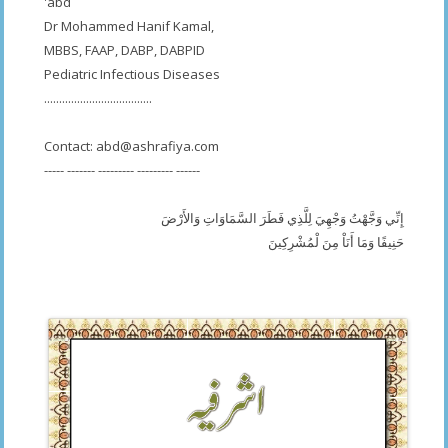
'abd
Dr Mohammed Hanif Kamal,
MBBS, FAAP, DABP, DABPID
Pediatric Infectious Diseases
....................................
Contact:
abd@ashrafiya.com
----- ------- --------- --------- ------
إِنِّي وَجَّهْتُ وَجْهِيَ لِلَّذِي فَطَرَ السَّمَاوَاتِ وَالأَرْضَ
حَنِيفًا وَمَا أَنَاْ مِنَ لْمُشْرِكِينَ