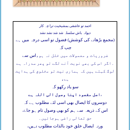
احمد تو عاشقی بمشیخیت ترا چہ کار
دیوانہ باش سلسلہ شد شد نشد نشد
(مجمع بڑھانے کی کوشش) فضول تو اسی درجہ میں ہے
جب کہ
ضروریات و معمولات میں خلل نہ ہو،
اس سے
۔
اگر اس کی بھی نوبت آنے لگے تو پھر سدراہ ہے
لوگ کہتے ہیں کہ ہماری نیت تو مخلوق کی ہدایت
ہے،
سو یاد رکھو کہ
اصل مقصود اپنا وصول الی اللہ ہے
،
دوسروں کا ایصال بھی اسی لئے مطلوب ہے کہ
اس کے ذریعہ سے ہم کو بھی وصول تام ہو جاۓ،
حق تعالی راضی ہوجائیں۔
ورنہ ایصال خلق خود بالذات مطلوب نہیں،