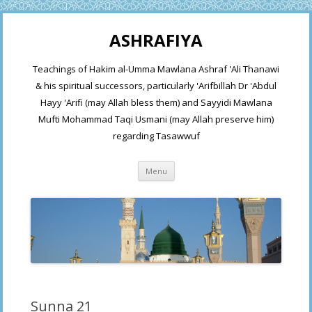
ASHRAFIYA
Teachings of Hakim al-Umma Mawlana Ashraf 'Ali Thanawi
& his spiritual successors, particularly 'Arifbillah Dr 'Abdul
Hayy 'Arifi (may Allah bless them) and Sayyidi Mawlana
Mufti Mohammad Taqi Usmani (may Allah preserve him)
regarding Tasawwuf
Skip
Menu
to
content
Sunna 21