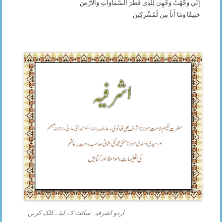
إِنِّي وَجَّهْتُ وَجْهِيَ لِلَّذِي فَطَرَ السَّمَاوَاتِ وَالأَرْضَ
حَنِيفًا وَمَا أَنَاْ مِنَ لْمُشْرِكِينَ
اردو اشرفیہ سائٹ کے لیئے کلک کریں۔