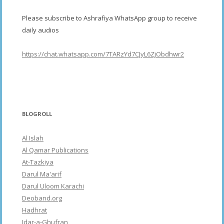
Please subscribe to Ashrafiya WhatsApp group to receive
daily audios
https://chat.whatsapp.com/7TARzYd7CJyL6ZjObdhwr2
BLOGROLL
Al Islah
Al Qamar Publications
At-Tazkiya
Darul Ma'arif
Darul Uloom Karachi
Deoband.org
Hadhrat
Idar-a-Ghufran