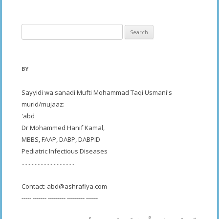
navigation
Search
for:
BY
Sayyidi wa sanadi Mufti Mohammad Taqi Usmani's
murid/mujaaz:
'abd
Dr Mohammed Hanif Kamal,
MBBS, FAAP, DABP, DABPID
Pediatric Infectious Diseases
....................................
Contact:
abd@ashrafiya.com
----- ------- --------- --------- ------