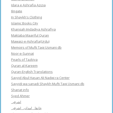
Idara e Ashrafia Azizia
Ilmgate
In Shaykh's Clothing
Islamic Books City
Khanqah Imdadiya Ashrafiya
Maktaba Maariful Quran
Mawaiz-e-Ashrafia(Urdu)
Memoirs of Mufti Taqi Usmani db
Noor-e-Sunnat
Pearls of Tazkiya
Quran al-Kareem
Quran-English Translations
Sayyid Abul Hasan Ali Nadwi ra Center
Sayyidi wa sanadi Shaykh Mufti Taqi Usmani db
Shariat info
Syed Ahmer
اشرفبہ
خانقاہ امدادیہ اشرفیہ