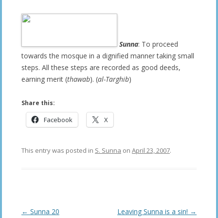
Sunna
: To proceed
towards the mosque in a dignified manner taking small
steps. All these steps are recorded as good deeds,
earning merit (
thawab
). (
al-Targhib
)
Share this:
Facebook
X
This entry was posted in
S. Sunna
on
April 23, 2007
.
Post
←
Sunna 20
Leaving Sunna is a sin!
→