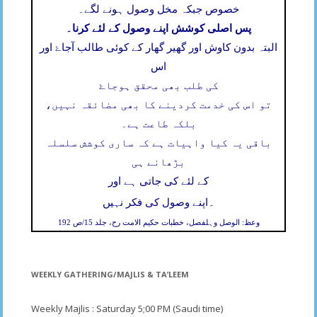
خصوص جبکہ مخل وصول ہونے لگے۔
پس اصلی کوشش اپنے وصول کے لئے کرنا۔
البتہ بدون کاوش اور گھیر گھار کے کوئی طالب آجاۓ اور
اس
کی طلب بھی محقق ہوجاۓ
تو اس کی خدمت کردینے کا بھی مضائقہ نہیں،
بلکہ طاعت ہے۔
باقی یہ کیا واہیات ہے کہ ساری کوشش سلسلہ
بڑھانے ہی
کے لئے کی جاتی ہے اور
۔
اپنے وصول کی فکر نہیں
وعظ: الوصل وہلفصل، خطبات حکیم الامت رح، جلد 15/ص 192
WEEKLY GATHERING/MAJLIS & TA’LEEM
Weekly Majlis : Saturday 5;00 PM (Saudi time)