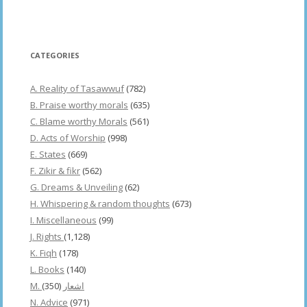
CATEGORIES
A. Reality of Tasawwuf
(782)
B. Praise worthy morals
(635)
C. Blame worthy Morals
(561)
D. Acts of Worship
(998)
E. States
(669)
F. Zikir & fikr
(562)
G. Dreams & Unveiling
(62)
H. Whispering & random thoughts
(673)
I. Miscellaneous
(99)
J. Rights
(1,128)
K. Fiqh
(178)
L. Books
(140)
(350)
M. اشعار
N. Advice
(971)