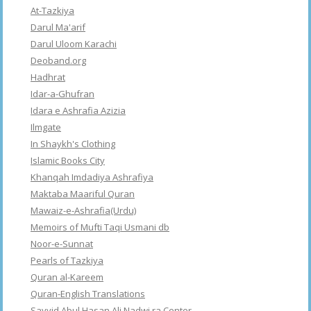
At-Tazkiya
Darul Ma'arif
Darul Uloom Karachi
Deoband.org
Hadhrat
Idar-a-Ghufran
Idara e Ashrafia Azizia
Ilmgate
In Shaykh's Clothing
Islamic Books City
Khanqah Imdadiya Ashrafiya
Maktaba Maariful Quran
Mawaiz-e-Ashrafia(Urdu)
Memoirs of Mufti Taqi Usmani db
Noor-e-Sunnat
Pearls of Tazkiya
Quran al-Kareem
Quran-English Translations
Sayyid Abul Hasan Ali Nadwi ra Center