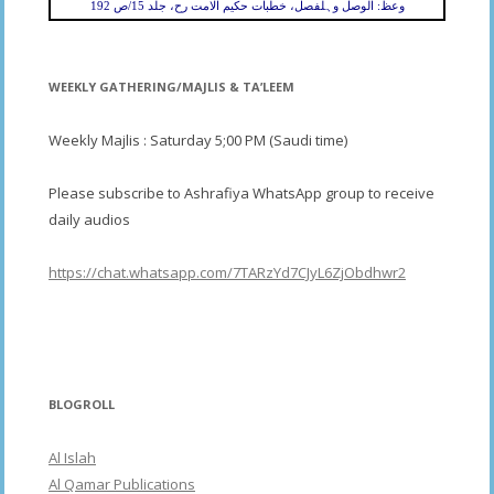
وعظ: الوصل وہلفصل، خطبات حکیم الامت رح، جلد 15/ص 192
WEEKLY GATHERING/MAJLIS & TA’LEEM
Weekly Majlis : Saturday 5;00 PM (Saudi time)
Please subscribe to Ashrafiya WhatsApp group to receive
daily audios
https://chat.whatsapp.com/7TARzYd7CJyL6ZjObdhwr2
BLOGROLL
Al Islah
Al Qamar Publications