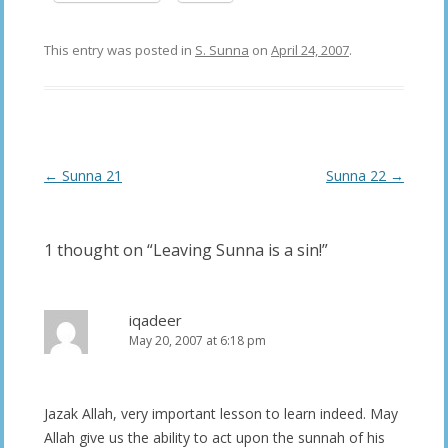
This entry was posted in
S. Sunna
on
April 24, 2007
.
Post
←
Sunna 21
Sunna 22
→
navigation
1 thought on “
Leaving Sunna is a sin!
”
iqadeer
May 20, 2007 at 6:18 pm
Jazak Allah, very important lesson to learn indeed. May
Allah give us the ability to act upon the sunnah of his