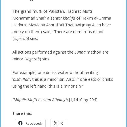
The grand-mufti of Pakistan, Hadhrat Mufti
Mohammad Shafi’ a senior
khalifa
of Hakim al-Umma
Hadhrat Mawlana Ashraf ‘Ali Thanawi (may Allah have
mercy on them) said, “There are numerous minor
(
sagerah)
sins.
All actions performed against the
Sunna
method are
minor (
sagerah
) sins.
For example, one drinks water without reciting
‘
bismillah
’, this is a minor sin. Also, if one eats or drinks
using the left hand, this is a minor sin.”
(
Majalis Mufti-e-azam Albalagh
J1,1410 pg 294)
Share this:
Facebook
X