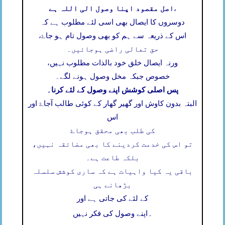
اصل مقصود اپنا وصول الی اللہ ہے
،
دوسروں کا ایصال بھی اسی لئے مطلوب ہے کہ
اس کے ذریعہ سے ہم کو بھی وصول تام ہو جاۓ،
حق تعالی راضی ہوجائیں۔
ورنہ ایصال خلق خود بالذات مطلوب نہیں،
خصوص جبکہ مخل وصول ہونے لگے۔
پس اصلی کوشش اپنے وصول کے لئے کرنا۔
البتہ بدون کاوش اور گھیر گھار کے کوئی طالب آجاۓ اور
اس
کی طلب بھی محقق ہوجاۓ
تو اس کی خدمت کردینے کا بھی مضائقہ نہیں،
بلکہ طاعت ہے۔
باقی یہ کیا واہیات ہے کہ ساری کوشش سلسلہ
بڑھانے ہی
کے لئے کی جاتی ہے اور
۔
اپنے وصول کی فکر نہیں