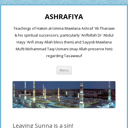
ASHRAFIYA
Teachings of Hakim al-Umma Mawlana Ashraf 'Ali Thanawi
& his spiritual successors, particularly 'Arifbillah Dr 'Abdul
Hayy 'Arifi (may Allah bless them) and Sayyidi Mawlana
Mufti Mohammad Taqi Usmani (may Allah preserve him)
regarding Tasawwuf
Skip
Menu
to
content
Leaving Sunna is a sin!