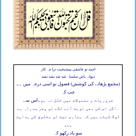
احمد تو عاشقی بمشیخیت ترا چہ کار
دیوانہ باش سلسلہ شد شد نشد نشد
(مجمع بڑھانے کی کوشش) فضول تو اسی درجہ میں ہے
جب کہ
ضروریات و معمولات میں خلل نہ ہو،
اس سے
۔
اگر اس کی بھی نوبت آنے لگے تو پھر سدراہ ہے
لوگ کہتے ہیں کہ ہماری نیت تو مخلوق کی ہدایت
ہے،
سو یاد رکھو کہ