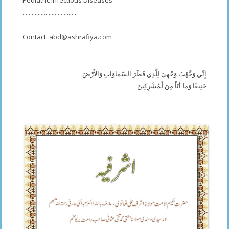
....................................
Contact:
abd@ashrafiya.com
----- ------- --------- --------- ------
إِنِّي وَجَّهْتُ وَجْهِيَ لِلَّذِي فَطَرَ السَّمَاوَاتِ وَالأَرْضَ
حَنِيفًا وَمَا أَنَاْ مِنَ لْمُشْرِكِينَ