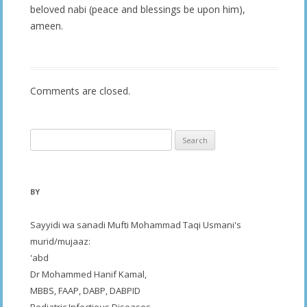
beloved nabi (peace and blessings be upon him),
ameen.
Comments are closed.
Search
for:
BY
Sayyidi wa sanadi Mufti Mohammad Taqi Usmani's
murid/mujaaz:
'abd
Dr Mohammed Hanif Kamal,
MBBS, FAAP, DABP, DABPID
Pediatric Infectious Diseases