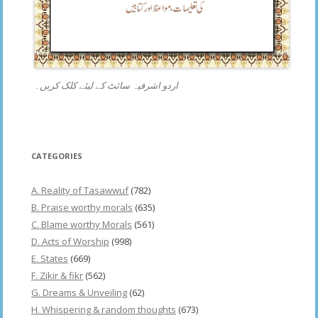
اردو اشرفیہ سائٹ کے لیئے کلک کریں۔
CATEGORIES
A. Reality of Tasawwuf
(782)
B. Praise worthy morals
(635)
C. Blame worthy Morals
(561)
D. Acts of Worship
(998)
E. States
(669)
F. Zikir & fikr
(562)
G. Dreams & Unveiling
(62)
H. Whispering & random thoughts
(673)