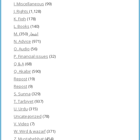
I. Miscellaneous
(99)
J. Rights
(1,128)
K. Fiqh
(178)
L. Books
(140)
(350)
M. اشعار
N. Advice
(971)
O. Audio
(56)
P. Financial issues
(32)
Q & A
(68)
Q. Akabir
(590)
Repost
(19)
Repost
(9)
S. Sunna
(329)
T. Tarbiyet
(937)
U. Urdu
(315)
Uncategorized
(78)
V. Video
(7)
W. Wird & wazaif
(371)
Z. Mustahebbat
(454)