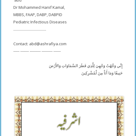
Dr Mohammed Hanif Kamal,
MBBS, FAAP, DABP, DABPID
Pediatric Infectious Diseases
....................................
Contact:
abd@ashrafiya.com
----- ------- --------- --------- ------
إِنِّي وَجَّهْتُ وَجْهِيَ لِلَّذِي فَطَرَ السَّمَاوَاتِ وَالأَرْضَ
حَنِيفًا وَمَا أَنَاْ مِنَ لْمُشْرِكِينَ