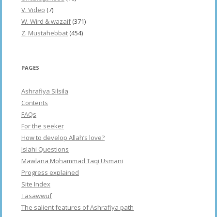
V. Video
(7)
W. Wird & wazaif
(371)
Z. Mustahebbat
(454)
PAGES
Ashrafiya Silsila
Contents
FAQs
For the seeker
How to develop Allah’s love?
Islahi Questions
Mawlana Mohammad Taqi Usmani
Progress explained
Site Index
Tasawwuf
The salient features of Ashrafiya path