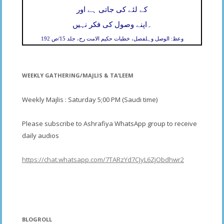
کے لئے کی جاتی ہے اور
۔
اپنے وصول کی فکر نہیں
وعظ: الوصل وہلفصل، خطبات حکیم الامت رح، جلد 15/ص 192
WEEKLY GATHERING/MAJLIS & TA’LEEM
Weekly Majlis : Saturday 5;00 PM (Saudi time)
Please subscribe to Ashrafiya WhatsApp group to receive
daily audios
https://chat.whatsapp.com/7TARzYd7CJyL6ZjObdhwr2
BLOGROLL