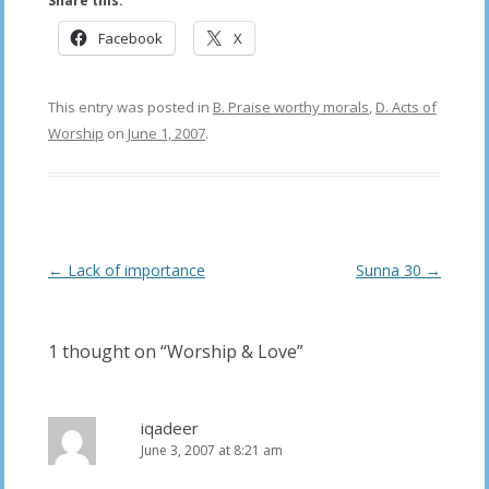
Share this:
Facebook
X
This entry was posted in
B. Praise worthy morals
,
D. Acts of
Worship
on
June 1, 2007
.
Post
←
Lack of importance
Sunna 30
→
navigation
1 thought on “
Worship & Love
”
iqadeer
June 3, 2007 at 8:21 am