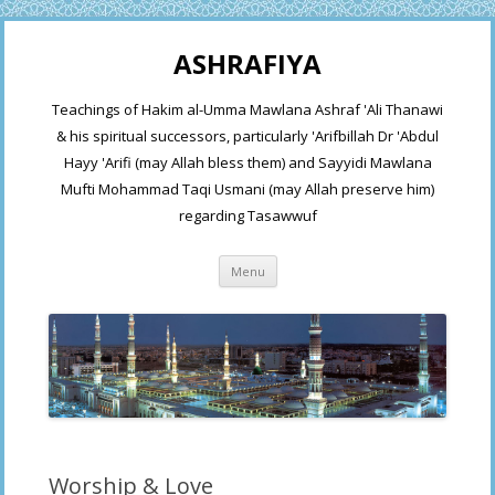
ASHRAFIYA
Teachings of Hakim al-Umma Mawlana Ashraf 'Ali Thanawi
& his spiritual successors, particularly 'Arifbillah Dr 'Abdul
Hayy 'Arifi (may Allah bless them) and Sayyidi Mawlana
Mufti Mohammad Taqi Usmani (may Allah preserve him)
regarding Tasawwuf
Skip
Menu
to
content
Worship & Love