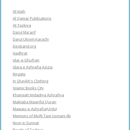
Al Islah
Al Qamar Publications
At-Tazkiya
Darul Ma'arif
Darul Uloom Karachi
Deoband.org
Hadhrat
Idar-a-Ghufran
Idara e Ashrafia Azizia
Ilmgate
In Shaykh's Clothing
Islamic Books City
Khanqah Imdadiya Ashrafiya
Maktaba Maariful Quran
Mawaiz-e-Ashrafia(Urdu)
Memoirs of Mufti Taqi Usmani db
Noor-e-Sunnat
Pearls of Tazkiya