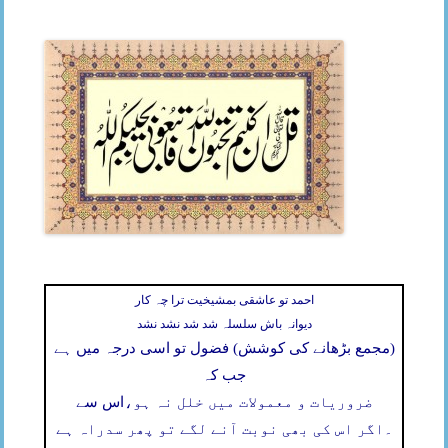
احمد تو عاشقی بمشیخیت ترا چہ کار
دیوانہ باش سلسلہ شد شد نشد نشد
(مجمع بڑھانے کی کوشش) فضول تو اسی درجہ میں ہے
جب کہ
ضروریات و معمولات میں خلل نہ ہو،
اس سے
۔
اگر اس کی بھی نوبت آنے لگے تو پھر سدراہ ہے