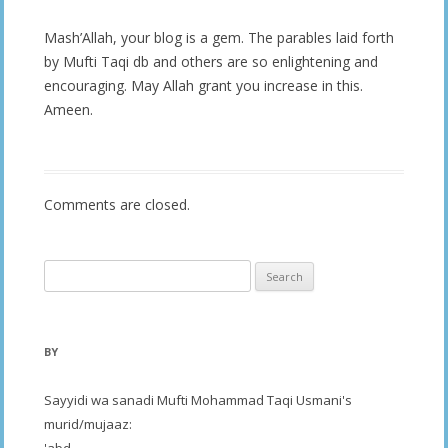
Mash’Allah, your blog is a gem. The parables laid forth
by Mufti Taqi db and others are so enlightening and
encouraging. May Allah grant you increase in this.
Ameen.
Comments are closed.
Search
for:
BY
Sayyidi wa sanadi Mufti Mohammad Taqi Usmani's
murid/mujaaz:
'abd