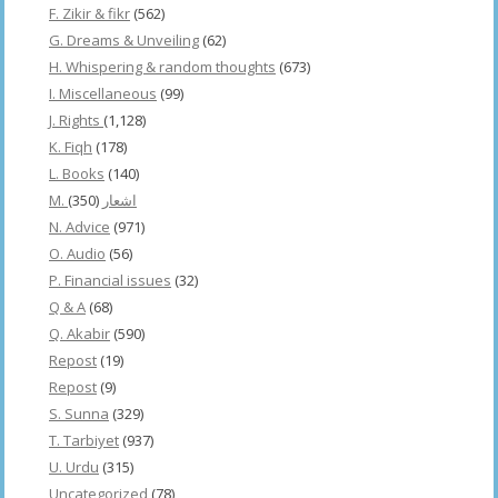
F. Zikir & fikr
(562)
G. Dreams & Unveiling
(62)
H. Whispering & random thoughts
(673)
I. Miscellaneous
(99)
J. Rights
(1,128)
K. Fiqh
(178)
L. Books
(140)
(350)
M. اشعار
N. Advice
(971)
O. Audio
(56)
P. Financial issues
(32)
Q & A
(68)
Q. Akabir
(590)
Repost
(19)
Repost
(9)
S. Sunna
(329)
T. Tarbiyet
(937)
U. Urdu
(315)
Uncategorized
(78)