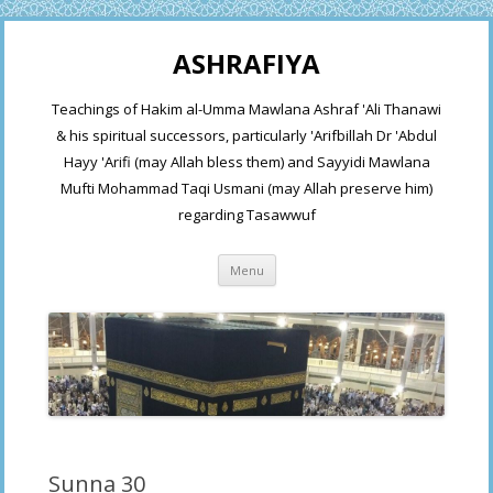
ASHRAFIYA
Teachings of Hakim al-Umma Mawlana Ashraf 'Ali Thanawi
& his spiritual successors, particularly 'Arifbillah Dr 'Abdul
Hayy 'Arifi (may Allah bless them) and Sayyidi Mawlana
Mufti Mohammad Taqi Usmani (may Allah preserve him)
regarding Tasawwuf
Skip
Menu
to
content
Sunna 30