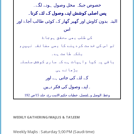
خصوص جبکہ مخل وصول ہونے لگے۔
پس اصلی کوشش اپنے وصول کے لئے کرنا۔
البتہ بدون کاوش اور گھیر گھار کے کوئی طالب آجاۓ اور
اس
کی طلب بھی محقق ہوجاۓ
تو اس کی خدمت کردینے کا بھی مضائقہ نہیں،
بلکہ طاعت ہے۔
باقی یہ کیا واہیات ہے کہ ساری کوشش سلسلہ
بڑھانے ہی
کے لئے کی جاتی ہے اور
۔
اپنے وصول کی فکر نہیں
وعظ: الوصل وہلفصل، خطبات حکیم الامت رح، جلد 15/ص 192
WEEKLY GATHERING/MAJLIS & TA’LEEM
Weekly Majlis : Saturday 5;00 PM (Saudi time)