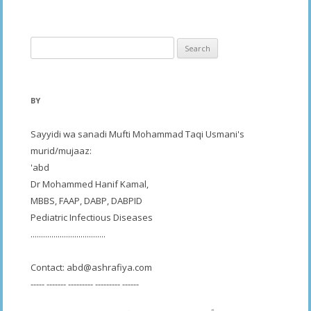
Search
for:
BY
Sayyidi wa sanadi Mufti Mohammad Taqi Usmani's
murid/mujaaz:
'abd
Dr Mohammed Hanif Kamal,
MBBS, FAAP, DABP, DABPID
Pediatric Infectious Diseases
....................................
Contact:
abd@ashrafiya.com
----- ------- --------- --------- ------