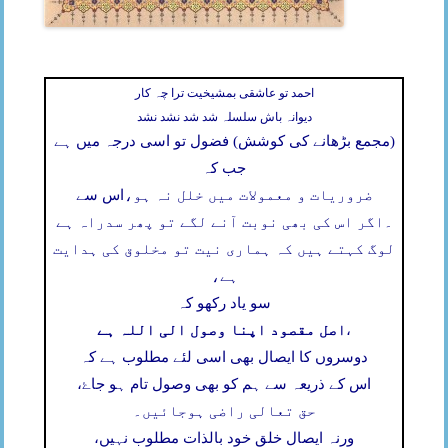
احمد تو عاشقی بمشیخیت ترا چہ کار
دیوانہ باش سلسلہ شد شد نشد نشد
(مجمع بڑھانے کی کوشش) فضول تو اسی درجہ میں ہے
جب کہ
ضروریات و معمولات میں خلل نہ ہو،
اس سے
۔
اگر اس کی بھی نوبت آنے لگے تو پھر سدراہ ہے
لوگ کہتے ہیں کہ ہماری نیت تو مخلوق کی ہدایت
ہے،
سو یاد رکھو کہ
اصل مقصود اپنا وصول الی اللہ ہے
،
دوسروں کا ایصال بھی اسی لئے مطلوب ہے کہ
اس کے ذریعہ سے ہم کو بھی وصول تام ہو جاۓ،
حق تعالی راضی ہوجائیں۔
ورنہ ایصال خلق خود بالذات مطلوب نہیں،