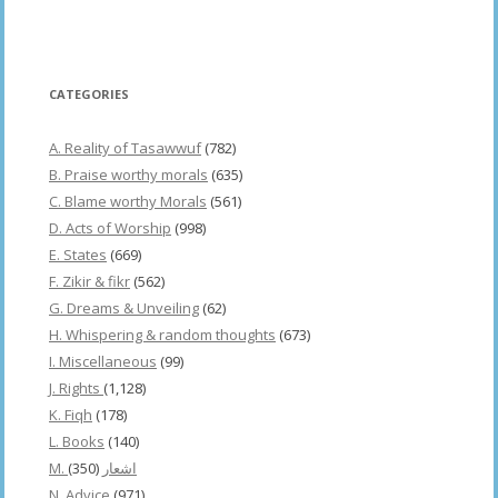
CATEGORIES
A. Reality of Tasawwuf
(782)
B. Praise worthy morals
(635)
C. Blame worthy Morals
(561)
D. Acts of Worship
(998)
E. States
(669)
F. Zikir & fikr
(562)
G. Dreams & Unveiling
(62)
H. Whispering & random thoughts
(673)
I. Miscellaneous
(99)
J. Rights
(1,128)
K. Fiqh
(178)
L. Books
(140)
(350)
M. اشعار
N. Advice
(971)