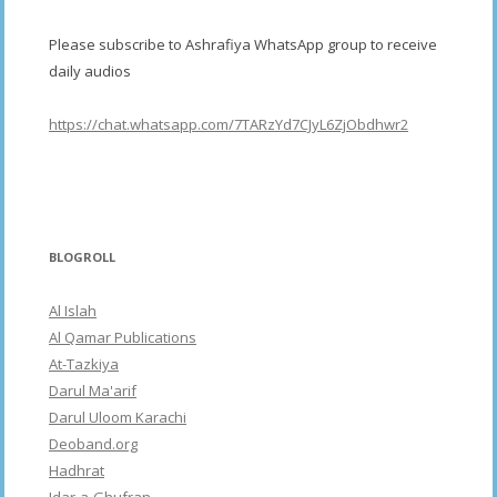
Please subscribe to Ashrafiya WhatsApp group to receive
daily audios
https://chat.whatsapp.com/7TARzYd7CJyL6ZjObdhwr2
BLOGROLL
Al Islah
Al Qamar Publications
At-Tazkiya
Darul Ma'arif
Darul Uloom Karachi
Deoband.org
Hadhrat