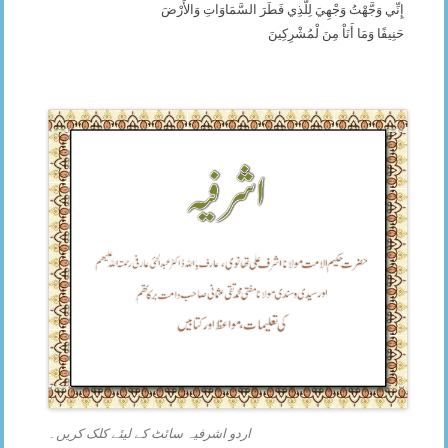
إِنِّي وَجَّهْتُ وَجْهِيَ لِلَّذِي فَطَرَ السَّمَاوَاتِ وَالأَرْضَ
حَنِيفًا وَمَا أَنَاْ مِنَ لْمُشْرِكِينَ
اردو اشرفیہ سائٹ کے لیئے کلک کریں۔