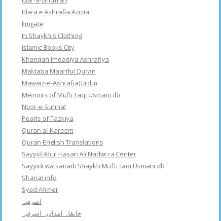
Idar-a-Ghufran
Idara e Ashrafia Azizia
Ilmgate
In Shaykh's Clothing
Islamic Books City
Khanqah Imdadiya Ashrafiya
Maktaba Maariful Quran
Mawaiz-e-Ashrafia(Urdu)
Memoirs of Mufti Taqi Usmani db
Noor-e-Sunnat
Pearls of Tazkiya
Quran al-Kareem
Quran-English Translations
Sayyid Abul Hasan Ali Nadwi ra Center
Sayyidi wa sanadi Shaykh Mufti Taqi Usmani db
Shariat info
Syed Ahmer
اشرفبہ
خانقاہ امدادیہ اشرفیہ