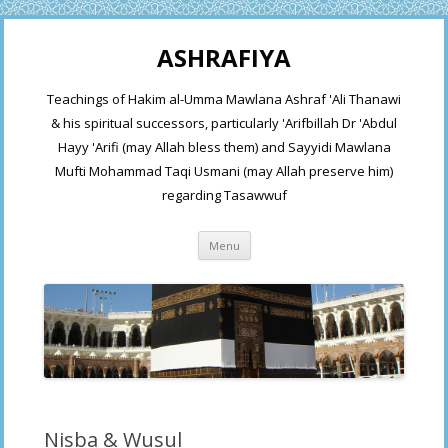
ASHRAFIYA
Teachings of Hakim al-Umma Mawlana Ashraf 'Ali Thanawi
& his spiritual successors, particularly 'Arifbillah Dr 'Abdul
Hayy 'Arifi (may Allah bless them) and Sayyidi Mawlana
Mufti Mohammad Taqi Usmani (may Allah preserve him)
regarding Tasawwuf
Skip
Menu
to
content
Nisba & Wusul