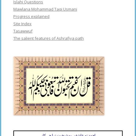
Islahi Questions
Mawlana Mohammad Taqi Usmani
Progress explained
Site Index
Tasawwuf
The salient features of Ashrafiya path
احمد تو عاشقی بمشیخیت ترا چہ کار