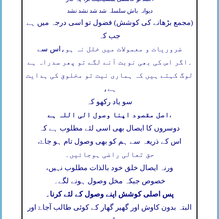
دیوانہ باش سلسلہ شد شد نشد نشد
(مجمع بڑھانے کی کوشش) فضول تو اسی درجہ میں ہے
جب کہ
ضروریات و معمولات میں خلل نہ ہو،
اس سے
۔
اگر اس کی بھی نوبت آنے لگے تو پھر سدراہ ہے
لوگ کہتے ہیں کہ ہماری نیت تو مخلوق کی ہدایت
ہے،
سو یاد رکھو کہ
اصل مقصود اپنا وصول الی اللہ ہے
،
دوسروں کا ایصال بھی اسی لئے مطلوب ہے کہ
اس کے ذریعہ سے ہم کو بھی وصول تام ہو جاۓ،
حق تعالی راضی ہوجائیں۔
ورنہ ایصال خلق خود بالذات مطلوب نہیں،
خصوص جبکہ مخل وصول ہونے لگے۔
پس اصلی کوشش اپنے وصول کے لئے کرنا۔
البتہ بدون کاوش اور گھیر گھار کے کوئی طالب آجاۓ اور