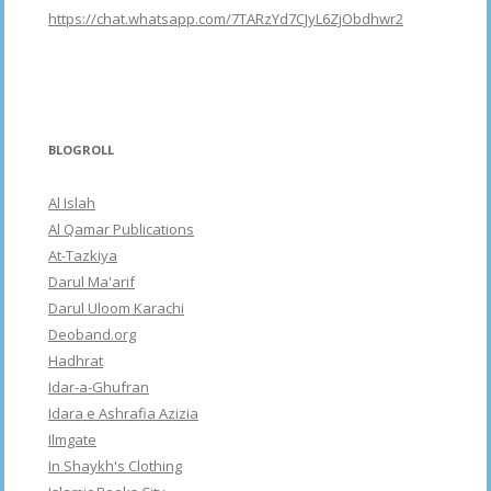
https://chat.whatsapp.com/7TARzYd7CJyL6ZjObdhwr2
BLOGROLL
Al Islah
Al Qamar Publications
At-Tazkiya
Darul Ma'arif
Darul Uloom Karachi
Deoband.org
Hadhrat
Idar-a-Ghufran
Idara e Ashrafia Azizia
Ilmgate
In Shaykh's Clothing