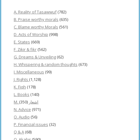
A. Reality of Tasawwuf
(782)
B. Praise worthy morals
(635)
C. Blame worthy Morals
(561)
D. Acts of Worship
(998)
E. States
(669)
F. Zikir & fikr
(562)
G. Dreams & Unveiling
(62)
H. Whispering & random thoughts
(673)
I. Miscellaneous
(99)
J. Rights
(1,128)
K. Fiqh
(178)
L. Books
(140)
(350)
M. اشعار
N. Advice
(971)
O. Audio
(56)
P. Financial issues
(32)
Q & A
(68)
Q. Akabir
(590)