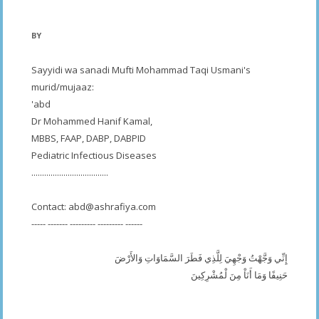
BY
Sayyidi wa sanadi Mufti Mohammad Taqi Usmani's
murid/mujaaz:
'abd
Dr Mohammed Hanif Kamal,
MBBS, FAAP, DABP, DABPID
Pediatric Infectious Diseases
....................................
Contact:
abd@ashrafiya.com
----- ------- --------- --------- ------
إِنِّي وَجَّهْتُ وَجْهِيَ لِلَّذِي فَطَرَ السَّمَاوَاتِ وَالأَرْضَ
حَنِيفًا وَمَا أَنَاْ مِنَ لْمُشْرِكِينَ