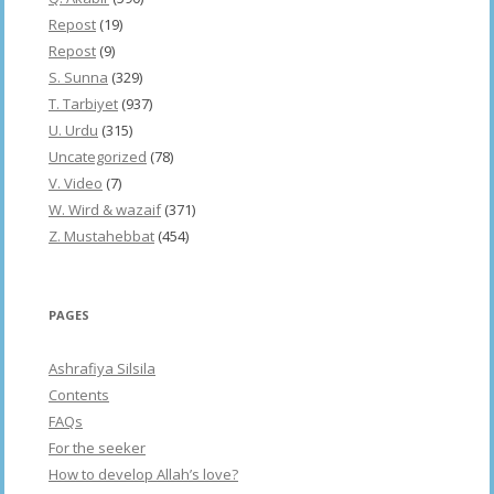
Repost
(19)
Repost
(9)
S. Sunna
(329)
T. Tarbiyet
(937)
U. Urdu
(315)
Uncategorized
(78)
V. Video
(7)
W. Wird & wazaif
(371)
Z. Mustahebbat
(454)
PAGES
Ashrafiya Silsila
Contents
FAQs
For the seeker
How to develop Allah’s love?