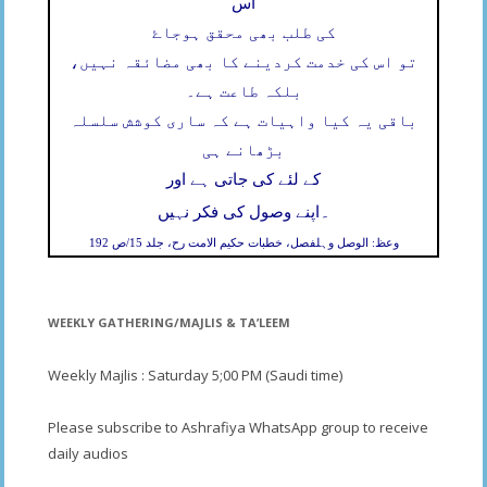
اس
کی طلب بھی محقق ہوجاۓ
تو اس کی خدمت کردینے کا بھی مضائقہ نہیں،
بلکہ طاعت ہے۔
باقی یہ کیا واہیات ہے کہ ساری کوشش سلسلہ
بڑھانے ہی
کے لئے کی جاتی ہے اور
۔
اپنے وصول کی فکر نہیں
وعظ: الوصل وہلفصل، خطبات حکیم الامت رح، جلد 15/ص 192
WEEKLY GATHERING/MAJLIS & TA’LEEM
Weekly Majlis : Saturday 5;00 PM (Saudi time)
Please subscribe to Ashrafiya WhatsApp group to receive
daily audios