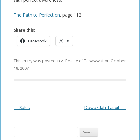
The Path to Perfection
, page 112
Share this:
Facebook
X
This entry was posted in
A. Reality of Tasawwuf
on
October
18, 2007
.
Post
←
Suluk
Dowazdah Tasbih
→
navigation
Search
for: