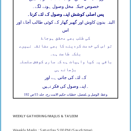
خصوص جبکہ مخل وصول ہونے لگے۔
پس اصلی کوشش اپنے وصول کے لئے کرنا۔
البتہ بدون کاوش اور گھیر گھار کے کوئی طالب آجاۓ اور
اس
کی طلب بھی محقق ہوجاۓ
تو اس کی خدمت کردینے کا بھی مضائقہ نہیں،
بلکہ طاعت ہے۔
باقی یہ کیا واہیات ہے کہ ساری کوشش سلسلہ
بڑھانے ہی
کے لئے کی جاتی ہے اور
۔
اپنے وصول کی فکر نہیں
وعظ: الوصل وہلفصل، خطبات حکیم الامت رح، جلد 15/ص 192
WEEKLY GATHERING/MAJLIS & TA’LEEM
Weekly Majlis : Saturday 5;00 PM (Saudi time)