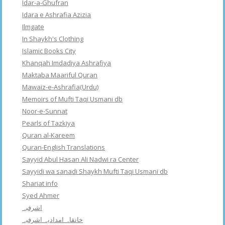
Idar-a-Ghufran
Idara e Ashrafia Azizia
Ilmgate
In Shaykh's Clothing
Islamic Books City
Khanqah Imdadiya Ashrafiya
Maktaba Maariful Quran
Mawaiz-e-Ashrafia(Urdu)
Memoirs of Mufti Taqi Usmani db
Noor-e-Sunnat
Pearls of Tazkiya
Quran al-Kareem
Quran-English Translations
Sayyid Abul Hasan Ali Nadwi ra Center
Sayyidi wa sanadi Shaykh Mufti Taqi Usmani db
Shariat info
Syed Ahmer
اشرفبہ
خانقاہ امدادیہ اشرفیہ