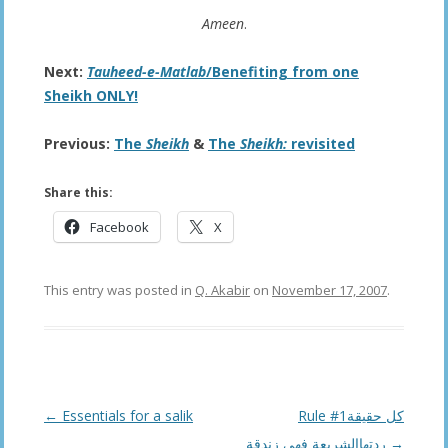
Ameen
.
Next:
Tauheed-e-Matlab
/Benefiting from one
Sheikh ONLY!
Previous:
The
Sheikh
&
The
Sheikh:
revisited
Share this:
Facebook
X
This entry was posted in
Q. Akabir
on
November 17, 2007
.
Post
←
Essentials for a salik
Rule #1كل حقيقة
navigation
ردتهاالشريعة فهى زندقة
→