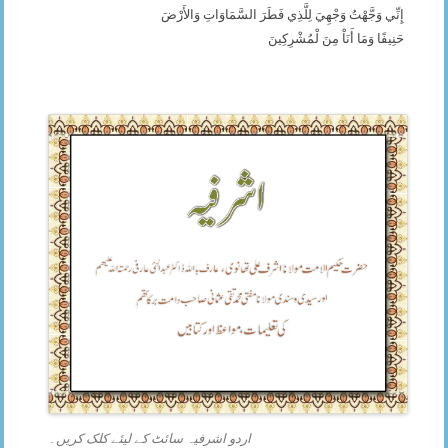
إِنِّي وَجَّهْتُ وَجْهِيَ لِلَّذِي فَطَرَ السَّمَاوَاتِ وَالأَرْضَ
حَنِيفًا وَمَا أَنَاْ مِنَ لْمُشْرِكِينَ
اردو اشرفیہ سائٹ کے لیئے کلک کریں۔