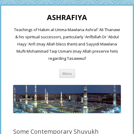
ASHRAFIYA
Teachings of Hakim al-Umma Mawlana Ashraf 'Ali Thanawi
& his spiritual successors, particularly 'Arifbillah Dr 'Abdul
Hayy 'Arifi (may Allah bless them) and Sayyidi Mawlana
Mufti Mohammad Taqi Usmani (may Allah preserve him)
regarding Tasawwuf
Skip
Menu
to
content
Some Contemporary Shuyukh