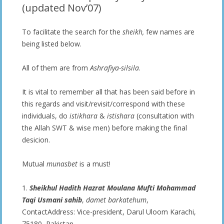
(updated Nov’07)
To facilitate the search for the
sheikh,
few names are
being listed below.
All of them are from
Ashrafiya-silsila
.
It is vital to remember all that has been said before in
this regards and visit/revisit/correspond with these
individuals, do
istikhara
&
istishara
(consultation with
the Allah SWT & wise men) before making the final
desicion.
Mutual
munasbet
is a must!
1.
Sheikhul Hadith Hazrat Moulana Mufti Mohammad
Taqi Usmani sahib
,
damet barkatehum
,
ContactAddress: Vice-president, Darul Uloom Karachi,
75180, Pakistan .