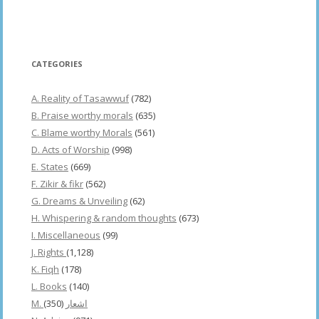
CATEGORIES
A. Reality of Tasawwuf
(782)
B. Praise worthy morals
(635)
C. Blame worthy Morals
(561)
D. Acts of Worship
(998)
E. States
(669)
F. Zikir & fikr
(562)
G. Dreams & Unveiling
(62)
H. Whispering & random thoughts
(673)
I. Miscellaneous
(99)
J. Rights
(1,128)
K. Fiqh
(178)
L. Books
(140)
(350)
M. اشعار