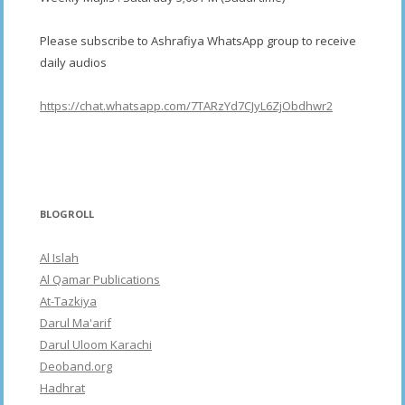
Please subscribe to Ashrafiya WhatsApp group to receive
daily audios
https://chat.whatsapp.com/7TARzYd7CJyL6ZjObdhwr2
BLOGROLL
Al Islah
Al Qamar Publications
At-Tazkiya
Darul Ma'arif
Darul Uloom Karachi
Deoband.org
Hadhrat