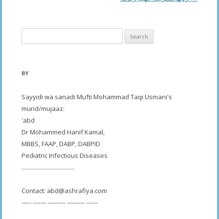
Search
for:
BY
Sayyidi wa sanadi Mufti Mohammad Taqi Usmani's
murid/mujaaz:
'abd
Dr Mohammed Hanif Kamal,
MBBS, FAAP, DABP, DABPID
Pediatric Infectious Diseases
....................................
Contact:
abd@ashrafiya.com
----- ------- --------- --------- ------