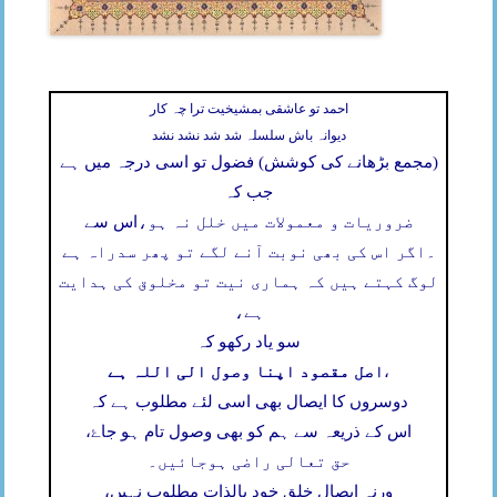
احمد تو عاشقی بمشیخیت ترا چہ کار
دیوانہ باش سلسلہ شد شد نشد نشد
(مجمع بڑھانے کی کوشش) فضول تو اسی درجہ میں ہے
جب کہ
ضروریات و معمولات میں خلل نہ ہو،
اس سے
۔
اگر اس کی بھی نوبت آنے لگے تو پھر سدراہ ہے
لوگ کہتے ہیں کہ ہماری نیت تو مخلوق کی ہدایت
ہے،
سو یاد رکھو کہ
اصل مقصود اپنا وصول الی اللہ ہے
،
دوسروں کا ایصال بھی اسی لئے مطلوب ہے کہ
اس کے ذریعہ سے ہم کو بھی وصول تام ہو جاۓ،
حق تعالی راضی ہوجائیں۔
ورنہ ایصال خلق خود بالذات مطلوب نہیں،