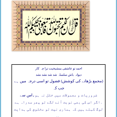
احمد تو عاشقی بمشیخیت ترا چہ کار
دیوانہ باش سلسلہ شد شد نشد نشد
(مجمع بڑھانے کی کوشش) فضول تو اسی درجہ میں ہے
جب کہ
ضروریات و معمولات میں خلل نہ ہو،
اس سے
۔
اگر اس کی بھی نوبت آنے لگے تو پھر سدراہ ہے
لوگ کہتے ہیں کہ ہماری نیت تو مخلوق کی ہدایت
ہے،