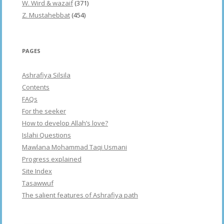
W. Wird & wazaif
(371)
Z. Mustahebbat
(454)
PAGES
Ashrafiya Silsila
Contents
FAQs
For the seeker
How to develop Allah’s love?
Islahi Questions
Mawlana Mohammad Taqi Usmani
Progress explained
Site Index
Tasawwuf
The salient features of Ashrafiya path