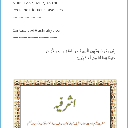
MBBS, FAAP, DABP, DABPID
Pediatric Infectious Diseases
....................................
Contact:
abd@ashrafiya.com
----- ------- --------- --------- ------
إِنِّي وَجَّهْتُ وَجْهِيَ لِلَّذِي فَطَرَ السَّمَاوَاتِ وَالأَرْضَ
حَنِيفًا وَمَا أَنَاْ مِنَ لْمُشْرِكِينَ