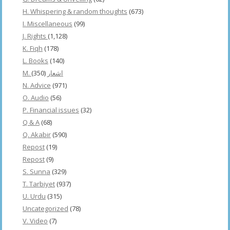
H. Whispering & random thoughts
(673)
I. Miscellaneous
(99)
J. Rights
(1,128)
K. Fiqh
(178)
L. Books
(140)
(350)
M. اشعار
N. Advice
(971)
O. Audio
(56)
P. Financial issues
(32)
Q & A
(68)
Q. Akabir
(590)
Repost
(19)
Repost
(9)
S. Sunna
(329)
T. Tarbiyet
(937)
U. Urdu
(315)
Uncategorized
(78)
V. Video
(7)