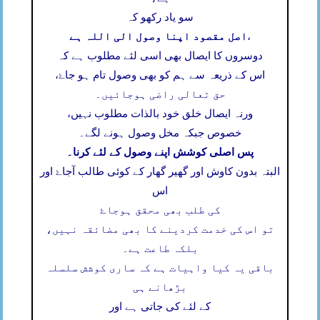
سو یاد رکھو کہ
اصل مقصود اپنا وصول الی اللہ ہے
،
دوسروں کا ایصال بھی اسی لئے مطلوب ہے کہ
اس کے ذریعہ سے ہم کو بھی وصول تام ہو جاۓ،
حق تعالی راضی ہوجائیں۔
ورنہ ایصال خلق خود بالذات مطلوب نہیں،
خصوص جبکہ مخل وصول ہونے لگے۔
پس اصلی کوشش اپنے وصول کے لئے کرنا۔
البتہ بدون کاوش اور گھیر گھار کے کوئی طالب آجاۓ اور
اس
کی طلب بھی محقق ہوجاۓ
تو اس کی خدمت کردینے کا بھی مضائقہ نہیں،
بلکہ طاعت ہے۔
باقی یہ کیا واہیات ہے کہ ساری کوشش سلسلہ
بڑھانے ہی
کے لئے کی جاتی ہے اور