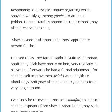
Responding to a disciple’s inquiry regarding which
Shaykh’s weekly gathering (
majlis
) to attend in
Jeddah, Hadhrat Mufti Mohammad Taqi Usmani (may
Allah preserve him) said,
“Shaykh Mansur Ali Khan is the most appropriate
person for this.
He used to visit my father Hadhrat Mufti Mohammad
Shafi’ (may Allah have mercy on him) very regularly in
his youth. Afterwards he had a formal relationship for
spiritual self-improvement (
islah
) with Shaykh Dr.
Abdul-Hayy ‘Arifi (may Allah have mercy on him) for a
very long duration.
Eventually he recieved permission (
khilafah
) to instruct
spiritual aspirants from Shaykh Abrarul Haq (may Allah
have mercy on him).”