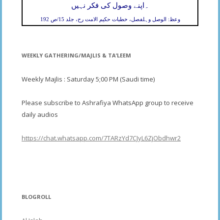
۔
اپنے وصول کی فکر نہیں
وعظ: الوصل وہلفصل، خطبات حکیم الامت رح، جلد 15/ص 192
WEEKLY GATHERING/MAJLIS & TA’LEEM
Weekly Majlis : Saturday 5;00 PM (Saudi time)
Please subscribe to Ashrafiya WhatsApp group to receive
daily audios
https://chat.whatsapp.com/7TARzYd7CJyL6ZjObdhwr2
BLOGROLL