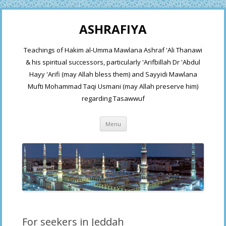
ASHRAFIYA
Teachings of Hakim al-Umma Mawlana Ashraf 'Ali Thanawi
& his spiritual successors, particularly 'Arifbillah Dr 'Abdul
Hayy 'Arifi (may Allah bless them) and Sayyidi Mawlana
Mufti Mohammad Taqi Usmani (may Allah preserve him)
regarding Tasawwuf
Skip
Menu
to
content
For seekers in Jeddah