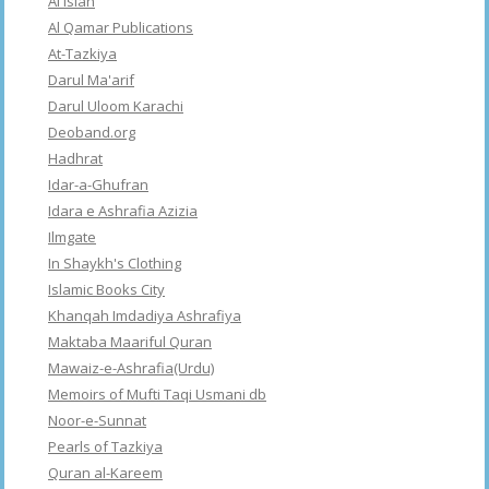
Al Islah
Al Qamar Publications
At-Tazkiya
Darul Ma'arif
Darul Uloom Karachi
Deoband.org
Hadhrat
Idar-a-Ghufran
Idara e Ashrafia Azizia
Ilmgate
In Shaykh's Clothing
Islamic Books City
Khanqah Imdadiya Ashrafiya
Maktaba Maariful Quran
Mawaiz-e-Ashrafia(Urdu)
Memoirs of Mufti Taqi Usmani db
Noor-e-Sunnat
Pearls of Tazkiya
Quran al-Kareem