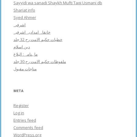
Sayyidi wa sanadi Shaykh Mufti Taqi Usmani db
Shariat info
Syed Ahmer
اشرفبہ
خانقاہ امدادیہ اشرفیہ
خطبات حکیم الامت رح 32 جلد
دین اسلام
ماہنامہ : البلاغ
ملفوظات حکیم الامت رح 30 جلد
مناجات مقبول
META
Register
Log in
Entries feed
Comments feed
WordPress.org