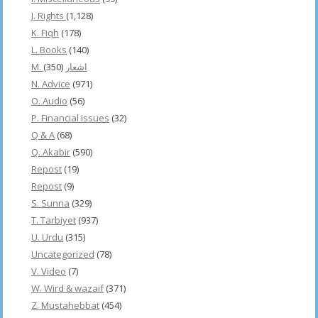
J. Rights
(1,128)
K. Fiqh
(178)
L. Books
(140)
(350)
M. اشعار
N. Advice
(971)
O. Audio
(56)
P. Financial issues
(32)
Q & A
(68)
Q. Akabir
(590)
Repost
(19)
Repost
(9)
S. Sunna
(329)
T. Tarbiyet
(937)
U. Urdu
(315)
Uncategorized
(78)
V. Video
(7)
W. Wird & wazaif
(371)
Z. Mustahebbat
(454)