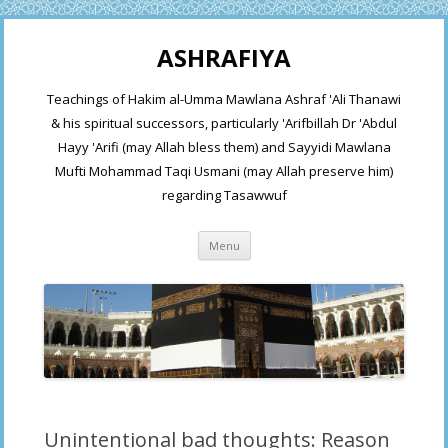
ASHRAFIYA
Teachings of Hakim al-Umma Mawlana Ashraf 'Ali Thanawi
& his spiritual successors, particularly 'Arifbillah Dr 'Abdul
Hayy 'Arifi (may Allah bless them) and Sayyidi Mawlana
Mufti Mohammad Taqi Usmani (may Allah preserve him)
regarding Tasawwuf
Skip
Menu
to
content
Unintentional bad thoughts: Reason