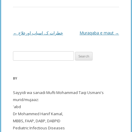
Post
←
خطرات کے اسباب اورعلاج
Muraqaba e maut
→
navigation
Search
for:
BY
Sayyidi wa sanadi Mufti Mohammad Taqi Usmani's
murid/mujaaz:
'abd
Dr Mohammed Hanif Kamal,
MBBS, FAAP, DABP, DABPID
Pediatric Infectious Diseases