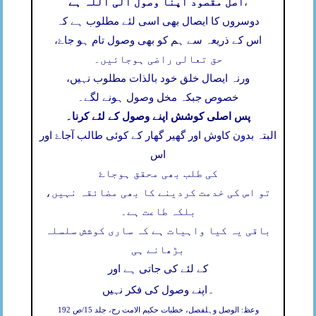
اصل مقصود اپنا وصول الی اللہ ہے
،
دوسروں کا ایصال بھی اسی لئے مطلوب ہے کہ
اس کے ذریعہ سے ہم کو بھی وصول تام ہو جاۓ،
حق تعالی راضی ہوجائیں۔
ورنہ ایصال خلق خود بالذات مطلوب نہیں،
خصوص جبکہ مخل وصول ہونے لگے۔
پس اصلی کوشش اپنے وصول کے لئے کرنا۔
البتہ بدون کاوش اور گھیر گھار کے کوئی طالب آجاۓ اور
اس
کی طلب بھی محقق ہوجاۓ
تو اس کی خدمت کردینے کا بھی مضائقہ نہیں،
بلکہ طاعت ہے۔
باقی یہ کیا واہیات ہے کہ ساری کوشش سلسلہ
بڑھانے ہی
کے لئے کی جاتی ہے اور
۔
اپنے وصول کی فکر نہیں
وعظ: الوصل وہلفصل، خطبات حکیم الامت رح، جلد 15/ص 192