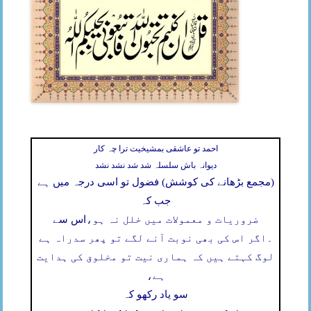
احمد تو عاشقی بمشیخیت ترا چہ کار
دیوانہ باش سلسلہ شد شد نشد نشد
(مجمع بڑھانے کی کوشش) فضول تو اسی درجہ میں ہے
جب کہ
ضروریات و معمولات میں خلل نہ ہو،
اس سے
۔
اگر اس کی بھی نوبت آنے لگے تو پھر سدراہ ہے
لوگ کہتے ہیں کہ ہماری نیت تو مخلوق کی ہدایت
ہے،
سو یاد رکھو کہ