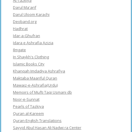
At-Tazkiya
Darul Ma'arif
Darul Uloom Karachi
Deoband.org
Hadhrat
Idar-a-Ghufran
Idara e Ashrafia Azizia
Ilmgate
In Shaykh's Clothing
Islamic Books City
Khanqah Imdadiya Ashrafiya
Maktaba Maariful Quran
Mawaiz-e-Ashrafia(Urdu)
Memoirs of Mufti Taqi Usmani db
Noor-e-Sunnat
Pearls of Tazkiya
Quran al-Kareem
Quran-English Translations
Sayyid Abul Hasan Ali Nadwi ra Center