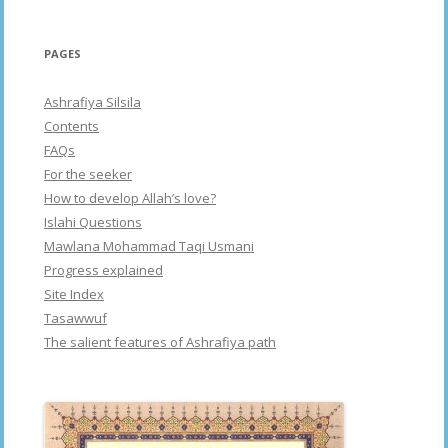
PAGES
Ashrafiya Silsila
Contents
FAQs
For the seeker
How to develop Allah’s love?
Islahi Questions
Mawlana Mohammad Taqi Usmani
Progress explained
Site Index
Tasawwuf
The salient features of Ashrafiya path