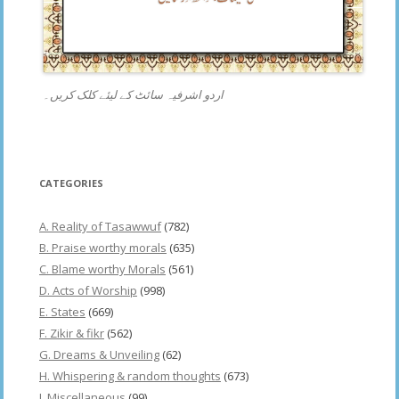
اردو اشرفیہ سائٹ کے لیئے کلک کریں۔
CATEGORIES
A. Reality of Tasawwuf
(782)
B. Praise worthy morals
(635)
C. Blame worthy Morals
(561)
D. Acts of Worship
(998)
E. States
(669)
F. Zikir & fikr
(562)
G. Dreams & Unveiling
(62)
H. Whispering & random thoughts
(673)
I. Miscellaneous
(99)