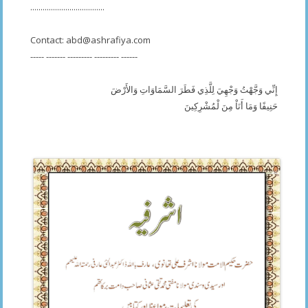
....................................
Contact:
abd@ashrafiya.com
----- ------- --------- --------- ------
إِنِّي وَجَّهْتُ وَجْهِيَ لِلَّذِي فَطَرَ السَّمَاوَاتِ وَالأَرْضَ
حَنِيفًا وَمَا أَنَاْ مِنَ لْمُشْرِكِينَ