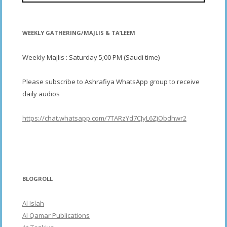
WEEKLY GATHERING/MAJLIS & TA’LEEM
Weekly Majlis : Saturday 5;00 PM (Saudi time)
Please subscribe to Ashrafiya WhatsApp group to receive
daily audios
https://chat.whatsapp.com/7TARzYd7CJyL6ZjObdhwr2
BLOGROLL
Al Islah
Al Qamar Publications