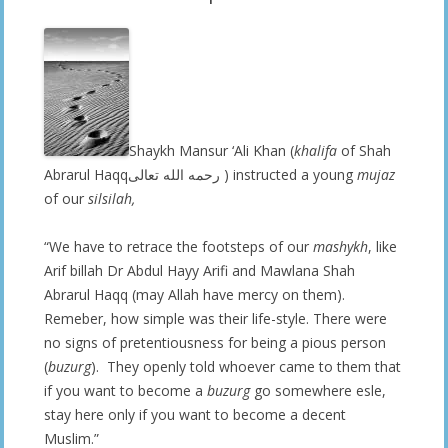
Shaykh Mansur ‘Ali Khan (
khalifa
of Shah
Abrarul Haqqرحمه الله تعالى ) instructed a young
mujaz
of our
silsilah,
“We have to retrace the footsteps of our
mashykh
, like
Arif billah Dr Abdul Hayy Arifi and Mawlana Shah
Abrarul Haqq (may Allah have mercy on them).
Remeber, how simple was their life-style. There were
no signs of pretentiousness for being a pious person
(
buzurg
). They openly told whoever came to them that
if you want to become a
buzurg
go somewhere esle,
stay here only if you want to become a decent
Muslim.”