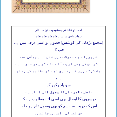
احمد تو عاشقی بمشیخیت ترا چہ کار
دیوانہ باش سلسلہ شد شد نشد نشد
(مجمع بڑھانے کی کوشش) فضول تو اسی درجہ میں ہے
جب کہ
ضروریات و معمولات میں خلل نہ ہو،
اس سے
۔
اگر اس کی بھی نوبت آنے لگے تو پھر سدراہ ہے
لوگ کہتے ہیں کہ ہماری نیت تو مخلوق کی ہدایت
ہے،
سو یاد رکھو کہ
اصل مقصود اپنا وصول الی اللہ ہے
،
دوسروں کا ایصال بھی اسی لئے مطلوب ہے کہ
اس کے ذریعہ سے ہم کو بھی وصول تام ہو جاۓ،
حق تعالی راضی ہوجائیں۔