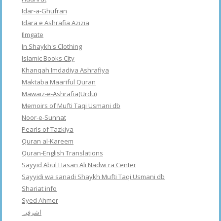
Idar-a-Ghufran
Idara e Ashrafia Azizia
Ilmgate
In Shaykh's Clothing
Islamic Books City
Khanqah Imdadiya Ashrafiya
Maktaba Maariful Quran
Mawaiz-e-Ashrafia(Urdu)
Memoirs of Mufti Taqi Usmani db
Noor-e-Sunnat
Pearls of Tazkiya
Quran al-Kareem
Quran-English Translations
Sayyid Abul Hasan Ali Nadwi ra Center
Sayyidi wa sanadi Shaykh Mufti Taqi Usmani db
Shariat info
Syed Ahmer
اشرفبہ