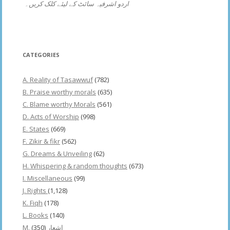
اردو اشرفیہ سائٹ کے لیئے کلک کریں۔
CATEGORIES
A. Reality of Tasawwuf
(782)
B. Praise worthy morals
(635)
C. Blame worthy Morals
(561)
D. Acts of Worship
(998)
E. States
(669)
F. Zikir & fikr
(562)
G. Dreams & Unveiling
(62)
H. Whispering & random thoughts
(673)
I. Miscellaneous
(99)
J. Rights
(1,128)
K. Fiqh
(178)
L. Books
(140)
(350)
M. اشعار