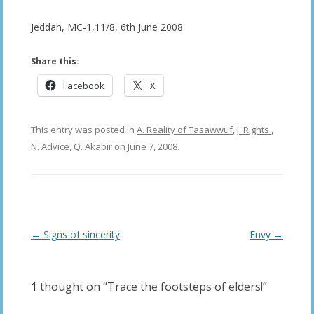
Jeddah, MC-1,11/8, 6th June 2008
Share this:
Facebook
X
This entry was posted in
A. Reality of Tasawwuf
,
J. Rights
,
N. Advice
,
Q. Akabir
on
June 7, 2008
.
Post
←
Signs of sincerity
Envy
→
navigation
1 thought on “
Trace the footsteps of elders!
”