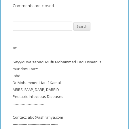
Comments are closed.
Search
for:
BY
Sayyidi wa sanadi Mufti Mohammad Taqi Usmani's
murid/mujaaz:
'abd
Dr Mohammed Hanif Kamal,
MBBS, FAAP, DABP, DABPID
Pediatric Infectious Diseases
....................................
Contact:
abd@ashrafiya.com
----- ------- --------- --------- ------