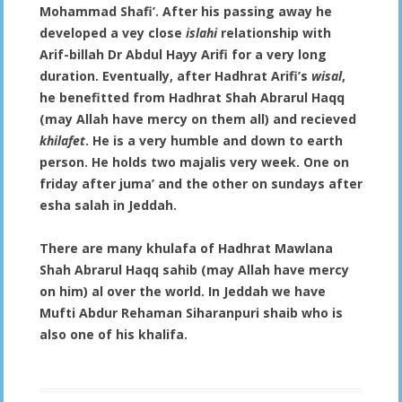
Mohammad Shafi’. After his passing away he
developed a vey close
islahi
relationship with
Arif-billah Dr Abdul Hayy Arifi for a very long
duration. Eventually, after Hadhrat Arifi’s
wisal
,
he benefitted from Hadhrat Shah Abrarul Haqq
(may Allah have mercy on them all) and recieved
khilafet
. He is a very humble and down to earth
person. He holds two majalis very week. One on
friday after juma’ and the other on sundays after
esha salah in Jeddah.
There are many khulafa of Hadhrat Mawlana
Shah Abrarul Haqq sahib (may Allah have mercy
on him) al over the world. In Jeddah we have
Mufti Abdur Rehaman Siharanpuri shaib who is
also one of his khalifa.