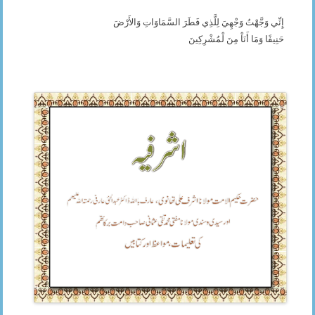
إِنِّي وَجَّهْتُ وَجْهِيَ لِلَّذِي فَطَرَ السَّمَاوَاتِ وَالأَرْضَ
حَنِيفًا وَمَا أَنَاْ مِنَ لْمُشْرِكِينَ