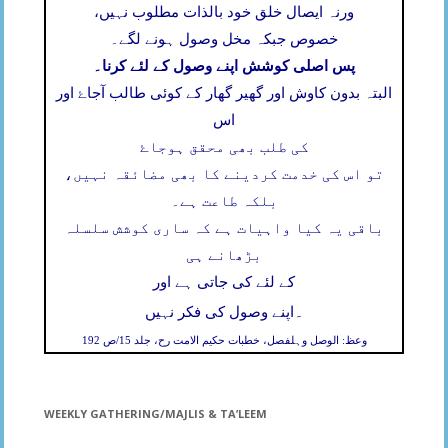
ورنہ ایصال خلق خود بالذات مطلوب نہیں،
خصوص جبکہ مخل وصول ہونے لگے۔
پس اصلی کوشش اپنے وصول کے لئے کرنا۔
البتہ بدون کاوش اور گھیر گھار کے کوئی طالب آجاۓ اور
اس
کی طلب بھی محقق ہوجاۓ
تو اس کی خدمت کردینے کا بھی مضائقہ نہیں،
بلکہ طاعت ہے۔
باقی یہ کیا واہیات ہے کہ ساری کوشش سلسلہ
بڑھانے ہی
کے لئے کی جاتی ہے اور
۔
اپنے وصول کی فکر نہیں
وعظ: الوصل وہلفصل، خطبات حکیم الامت رح، جلد 15/ص 192
WEEKLY GATHERING/MAJLIS & TA’LEEM