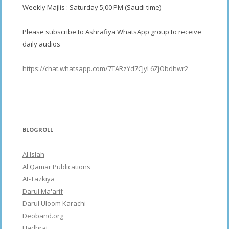
Weekly Majlis : Saturday 5;00 PM (Saudi time)
Please subscribe to Ashrafiya WhatsApp group to receive
daily audios
https://chat.whatsapp.com/7TARzYd7CJyL6ZjObdhwr2
BLOGROLL
Al Islah
Al Qamar Publications
At-Tazkiya
Darul Ma'arif
Darul Uloom Karachi
Deoband.org
Hadhrat