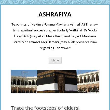
ASHRAFIYA
Teachings of Hakim al-Umma Mawlana Ashraf 'Ali Thanawi
& his spiritual successors, particularly 'Arifbillah Dr 'Abdul
Hayy 'Arifi (may Allah bless them) and Sayyidi Mawlana
Mufti Mohammad Taqi Usmani (may Allah preserve him)
regarding Tasawwuf
Skip
Menu
to
content
Trace the footsteps of elders!