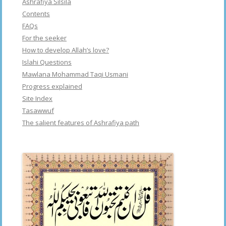
Ashrafiya Silsila
Contents
FAQs
For the seeker
How to develop Allah’s love?
Islahi Questions
Mawlana Mohammad Taqi Usmani
Progress explained
Site Index
Tasawwuf
The salient features of Ashrafiya path