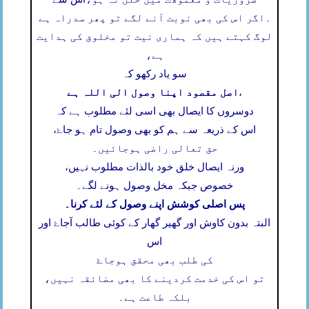
۔
اگر اس کی بھی نوبت آنے لگے تو پھر سدراہ ہے
لوگ کہتے ہیں کہ ہماری نیت تو مخلوق کی ہدایت
ہے،
سو یاد رکھو کہ
اصل مقصود اپنا وصول الی اللہ ہے
،
دوسروں کا ایصال بھی اسی لئے مطلوب ہے کہ
اس کے ذریعہ سے ہم کو بھی وصول تام ہو جاۓ،
حق تعالی راضی ہوجائیں۔
ورنہ ایصال خلق خود بالذات مطلوب نہیں،
خصوص جبکہ مخل وصول ہونے لگے۔
پس اصلی کوشش اپنے وصول کے لئے کرنا۔
البتہ بدون کاوش اور گھیر گھار کے کوئی طالب آجاۓ اور
اس
کی طلب بھی محقق ہوجاۓ
تو اس کی خدمت کردینے کا بھی مضائقہ نہیں،
بلکہ طاعت ہے۔