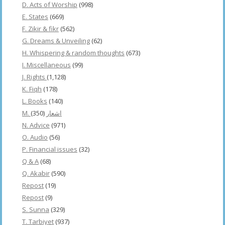
D. Acts of Worship
(998)
E. States
(669)
F. Zikir & fikr
(562)
G. Dreams & Unveiling
(62)
H. Whispering & random thoughts
(673)
I. Miscellaneous
(99)
J. Rights
(1,128)
K. Fiqh
(178)
L. Books
(140)
(350)
M. اشعار
N. Advice
(971)
O. Audio
(56)
P. Financial issues
(32)
Q & A
(68)
Q. Akabir
(590)
Repost
(19)
Repost
(9)
S. Sunna
(329)
T. Tarbiyet
(937)