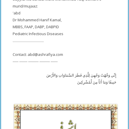
murid/mujaaz:
'abd
Dr Mohammed Hanif Kamal,
MBBS, FAAP, DABP, DABPID
Pediatric Infectious Diseases
....................................
Contact:
abd@ashrafiya.com
----- ------- --------- --------- ------
إِنِّي وَجَّهْتُ وَجْهِيَ لِلَّذِي فَطَرَ السَّمَاوَاتِ وَالأَرْضَ
حَنِيفًا وَمَا أَنَاْ مِنَ لْمُشْرِكِينَ