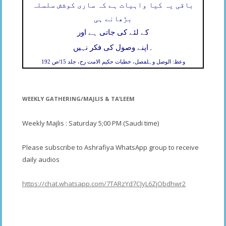
باقی یہ کیا واہیات ہے کہ ساری کوشش سلسلہ
بڑھانے ہی
کے لئے کی جاتی ہے اور
۔
اپنے وصول کی فکر نہیں
وعظ: الوصل وہلفصل، خطبات حکیم الامت رح، جلد 15/ص 192
WEEKLY GATHERING/MAJLIS & TA’LEEM
Weekly Majlis : Saturday 5;00 PM (Saudi time)
Please subscribe to Ashrafiya WhatsApp group to receive
daily audios
https://chat.whatsapp.com/7TARzYd7CJyL6ZjObdhwr2