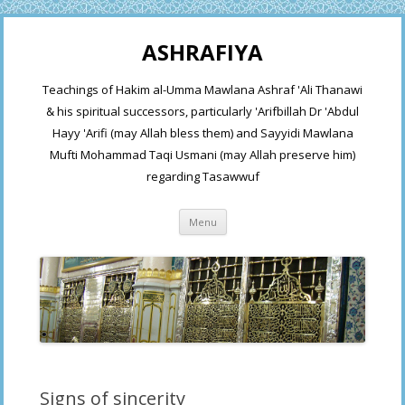
ASHRAFIYA
Teachings of Hakim al-Umma Mawlana Ashraf 'Ali Thanawi
& his spiritual successors, particularly 'Arifbillah Dr 'Abdul
Hayy 'Arifi (may Allah bless them) and Sayyidi Mawlana
Mufti Mohammad Taqi Usmani (may Allah preserve him)
regarding Tasawwuf
Skip
Menu
to
content
Signs of sincerity