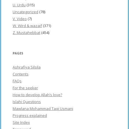
U. Urdu
(315)
Uncategorized
(78)
V. Video
(7)
W. Wird & wazaif
(371)
Z. Mustahebbat
(454)
PAGES
Ashrafiya Silsila
Contents
FAQs
For the seeker
How to develop Allah’s love?
Islahi Questions
Mawlana Mohammad Taqi Usmani
Progress explained
Site Index