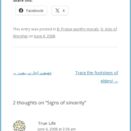
Share this:
Facebook
X
This entry was posted in
B. Praise worthy morals
,
D. Acts of
Worship
on
June 6, 2008
.
Post
←
حقیقت اجازت بیعت
Trace the footsteps of
navigation
elders!
→
2 thoughts on “
Signs of sincerity
”
True Life
June 6, 2008 at 3:36 am