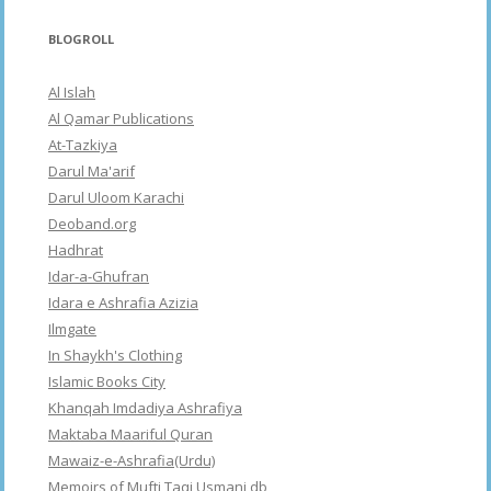
BLOGROLL
Al Islah
Al Qamar Publications
At-Tazkiya
Darul Ma'arif
Darul Uloom Karachi
Deoband.org
Hadhrat
Idar-a-Ghufran
Idara e Ashrafia Azizia
Ilmgate
In Shaykh's Clothing
Islamic Books City
Khanqah Imdadiya Ashrafiya
Maktaba Maariful Quran
Mawaiz-e-Ashrafia(Urdu)
Memoirs of Mufti Taqi Usmani db