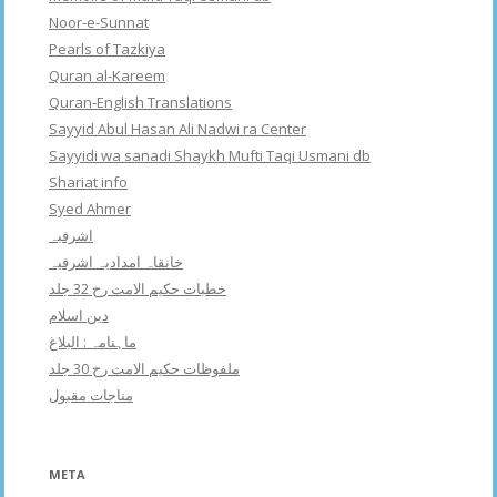
Noor-e-Sunnat
Pearls of Tazkiya
Quran al-Kareem
Quran-English Translations
Sayyid Abul Hasan Ali Nadwi ra Center
Sayyidi wa sanadi Shaykh Mufti Taqi Usmani db
Shariat info
Syed Ahmer
اشرفبہ
خانقاہ امدادیہ اشرفیہ
خطبات حکیم الامت رح 32 جلد
دین اسلام
ماہنامہ : البلاغ
ملفوظات حکیم الامت رح 30 جلد
مناجات مقبول
META