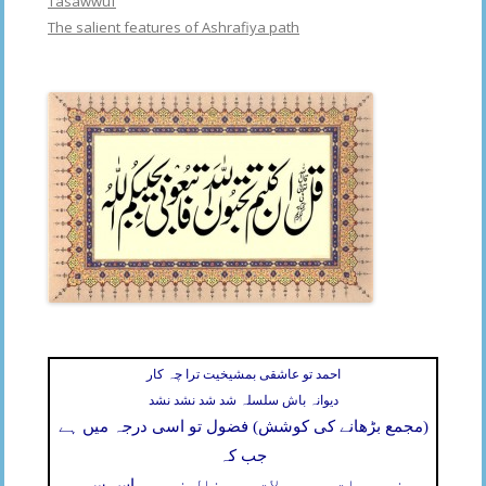
Tasawwuf
The salient features of Ashrafiya path
احمد تو عاشقی بمشیخیت ترا چہ کار
دیوانہ باش سلسلہ شد شد نشد نشد
(مجمع بڑھانے کی کوشش) فضول تو اسی درجہ میں ہے
جب کہ
ضروریات و معمولات میں خلل نہ ہو،
اس سے