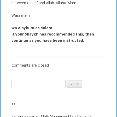
between onself and Allah. Allahu ‘Alam.
Wassallam
wa alaykum as salam
If your Shaykh has recommended this, then
continue as you have been instructed.
Comments are closed.
Search
for:
BY
Sayyidi wa sanadi Mufti Mohammad Taqi Usmani's