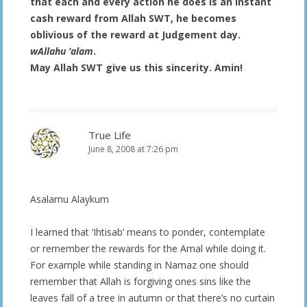
that each and every action he does is an instant
cash reward from Allah SWT, he becomes
oblivious of the reward at Judgement day.
wAllahu ‘alam
.
May Allah SWT give us this sincerity. Amin!
True Life
June 8, 2008 at 7:26 pm
Asalamu Alaykum
I learned that ‘Ihtisab’ means to ponder, contemplate
or remember the rewards for the Amal while doing it.
For example while standing in Namaz one should
remember that Allah is forgiving ones sins like the
leaves fall of a tree in autumn or that there’s no curtain