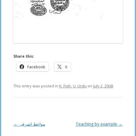
Share this:
Facebook
X
This entry was posted in
K. Fiqh
,
U. Urdu
on
July 2, 2008
.
Post
←
مواعظ اشرفیہ
Teaching by example
→
navigation