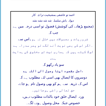
احمد تو عاشقی بمشیخیت ترا چہ کار
دیوانہ باش سلسلہ شد شد نشد نشد
(مجمع بڑھانے کی کوشش) فضول تو اسی درجہ میں ہے
جب کہ
ضروریات و معمولات میں خلل نہ ہو،
اس سے
۔
اگر اس کی بھی نوبت آنے لگے تو پھر سدراہ ہے
لوگ کہتے ہیں کہ ہماری نیت تو مخلوق کی ہدایت
ہے،
سو یاد رکھو کہ
اصل مقصود اپنا وصول الی اللہ ہے
،
دوسروں کا ایصال بھی اسی لئے مطلوب ہے کہ
اس کے ذریعہ سے ہم کو بھی وصول تام ہو جاۓ،
حق تعالی راضی ہوجائیں۔
ورنہ ایصال خلق خود بالذات مطلوب نہیں،
خصوص جبکہ مخل وصول ہونے لگے۔