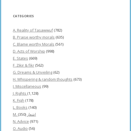
CATEGORIES
A. Reality of Tasawwuf
(782)
B. Praise worthy morals
(635)
C. Blame worthy Morals
(561)
D. Acts of Worship
(998)
E. States
(669)
F. Zikir & fikr
(562)
G. Dreams & Unveiling
(62)
H. Whispering & random thoughts
(673)
I. Miscellaneous
(99)
J. Rights
(1,128)
K. Fiqh
(178)
L. Books
(140)
(350)
M. اشعار
N. Advice
(971)
O. Audio
(56)