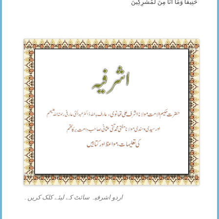
حَنِيفًا وَمَا أَنَاْ مِنَ لْمُشْرِكِينَ
اردو اشرفیہ سائٹ کے لیئے کلک کریں۔