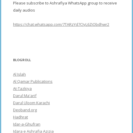
Please subscribe to Ashrafiya WhatsApp group to receive
daily audios
https://chat.whatsapp.com/7TARzYd7CJyL6ZjObdhwr2
BLOGROLL
Al Islah
Al Qamar Publications
At-Tazkiya
Darul Ma'arif
Darul Uloom Karachi
Deoband.org
Hadhrat
Idar-a-Ghufran
Idara e Ashrafia Azizia