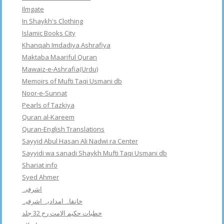
Ilmgate
In Shaykh's Clothing
Islamic Books City
Khanqah Imdadiya Ashrafiya
Maktaba Maariful Quran
Mawaiz-e-Ashrafia(Urdu)
Memoirs of Mufti Taqi Usmani db
Noor-e-Sunnat
Pearls of Tazkiya
Quran al-Kareem
Quran-English Translations
Sayyid Abul Hasan Ali Nadwi ra Center
Sayyidi wa sanadi Shaykh Mufti Taqi Usmani db
Shariat info
Syed Ahmer
اشرفبہ
خانقاہ امدادیہ اشرفیہ
خطبات حکیم الامت رح 32 جلد