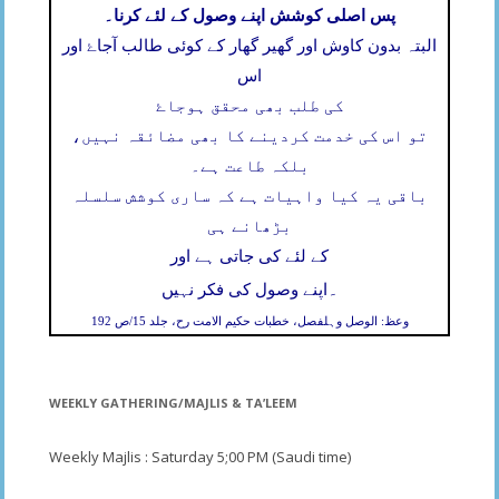
پس اصلی کوشش اپنے وصول کے لئے کرنا۔
البتہ بدون کاوش اور گھیر گھار کے کوئی طالب آجاۓ اور
اس
کی طلب بھی محقق ہوجاۓ
تو اس کی خدمت کردینے کا بھی مضائقہ نہیں،
بلکہ طاعت ہے۔
باقی یہ کیا واہیات ہے کہ ساری کوشش سلسلہ
بڑھانے ہی
کے لئے کی جاتی ہے اور
۔
اپنے وصول کی فکر نہیں
وعظ: الوصل وہلفصل، خطبات حکیم الامت رح، جلد 15/ص 192
WEEKLY GATHERING/MAJLIS & TA’LEEM
Weekly Majlis : Saturday 5;00 PM (Saudi time)