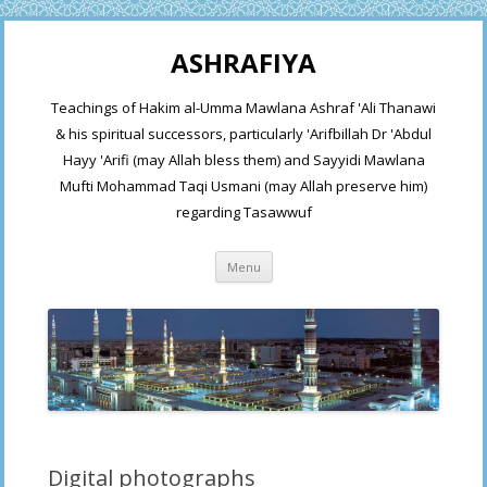
ASHRAFIYA
Teachings of Hakim al-Umma Mawlana Ashraf 'Ali Thanawi
& his spiritual successors, particularly 'Arifbillah Dr 'Abdul
Hayy 'Arifi (may Allah bless them) and Sayyidi Mawlana
Mufti Mohammad Taqi Usmani (may Allah preserve him)
regarding Tasawwuf
Skip
Menu
to
content
Digital photographs