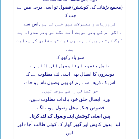
(مجمع بڑھانے کی کوشش) فضول تو اسی درجہ میں ہے
جب کہ
ضروریات و معمولات میں خلل نہ ہو،
اس سے
۔
اگر اس کی بھی نوبت آنے لگے تو پھر سدراہ ہے
لوگ کہتے ہیں کہ ہماری نیت تو مخلوق کی ہدایت
ہے،
سو یاد رکھو کہ
اصل مقصود اپنا وصول الی اللہ ہے
،
دوسروں کا ایصال بھی اسی لئے مطلوب ہے کہ
اس کے ذریعہ سے ہم کو بھی وصول تام ہو جاۓ،
حق تعالی راضی ہوجائیں۔
ورنہ ایصال خلق خود بالذات مطلوب نہیں،
خصوص جبکہ مخل وصول ہونے لگے۔
پس اصلی کوشش اپنے وصول کے لئے کرنا۔
البتہ بدون کاوش اور گھیر گھار کے کوئی طالب آجاۓ اور
اس