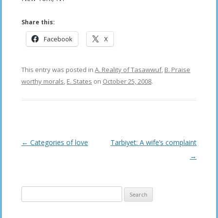
Share this:
Facebook
X
This entry was posted in
A. Reality of Tasawwuf
,
B. Praise
worthy morals
,
E. States
on
October 25, 2008
.
Post
←
Categories of love
Tarbiyet: A wife’s complaint
navigation
→
Search
for: