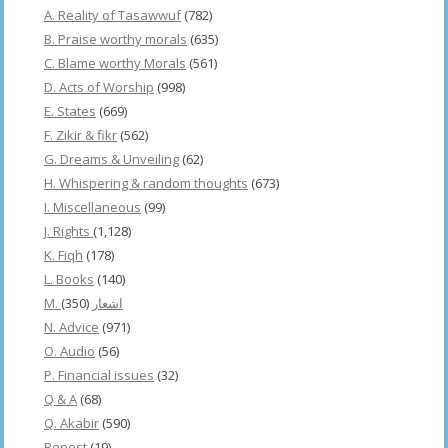
A. Reality of Tasawwuf
(782)
B. Praise worthy morals
(635)
C. Blame worthy Morals
(561)
D. Acts of Worship
(998)
E. States
(669)
F. Zikir & fikr
(562)
G. Dreams & Unveiling
(62)
H. Whispering & random thoughts
(673)
I. Miscellaneous
(99)
J. Rights
(1,128)
K. Fiqh
(178)
L. Books
(140)
(350)
M. اشعار
N. Advice
(971)
O. Audio
(56)
P. Financial issues
(32)
Q & A
(68)
Q. Akabir
(590)
Repost
(19)