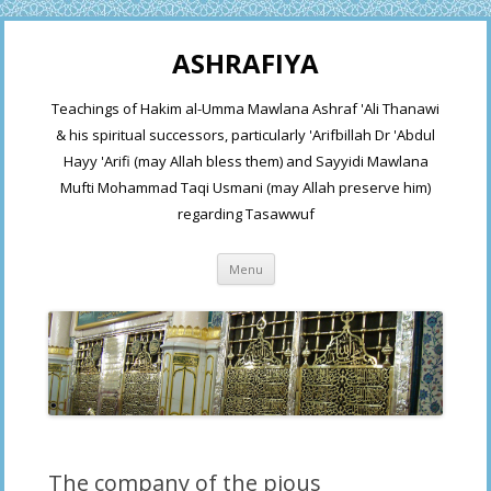
ASHRAFIYA
Teachings of Hakim al-Umma Mawlana Ashraf 'Ali Thanawi
& his spiritual successors, particularly 'Arifbillah Dr 'Abdul
Hayy 'Arifi (may Allah bless them) and Sayyidi Mawlana
Mufti Mohammad Taqi Usmani (may Allah preserve him)
regarding Tasawwuf
Skip
Menu
to
content
The company of the pious