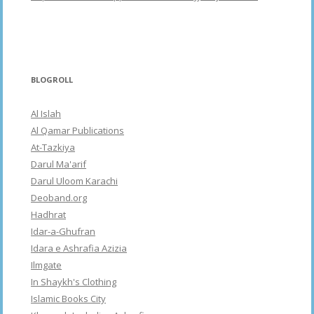
BLOGROLL
Al Islah
Al Qamar Publications
At-Tazkiya
Darul Ma'arif
Darul Uloom Karachi
Deoband.org
Hadhrat
Idar-a-Ghufran
Idara e Ashrafia Azizia
Ilmgate
In Shaykh's Clothing
Islamic Books City