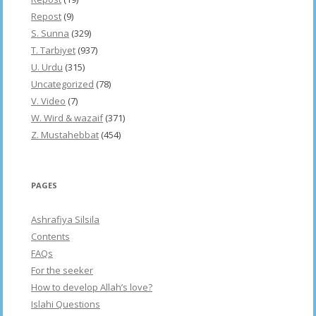
Repost
(9)
S. Sunna
(329)
T. Tarbiyet
(937)
U. Urdu
(315)
Uncategorized
(78)
V. Video
(7)
W. Wird & wazaif
(371)
Z. Mustahebbat
(454)
PAGES
Ashrafiya Silsila
Contents
FAQs
For the seeker
How to develop Allah’s love?
Islahi Questions