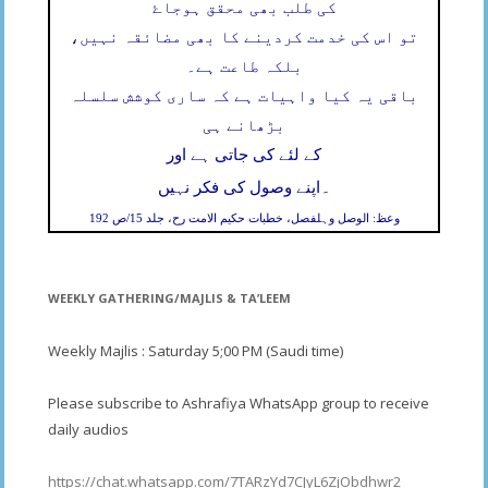
کی طلب بھی محقق ہوجاۓ
تو اس کی خدمت کردینے کا بھی مضائقہ نہیں،
بلکہ طاعت ہے۔
باقی یہ کیا واہیات ہے کہ ساری کوشش سلسلہ
بڑھانے ہی
کے لئے کی جاتی ہے اور
۔
اپنے وصول کی فکر نہیں
وعظ: الوصل وہلفصل، خطبات حکیم الامت رح، جلد 15/ص 192
WEEKLY GATHERING/MAJLIS & TA’LEEM
Weekly Majlis : Saturday 5;00 PM (Saudi time)
Please subscribe to Ashrafiya WhatsApp group to receive
daily audios
https://chat.whatsapp.com/7TARzYd7CJyL6ZjObdhwr2