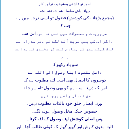
احمد تو عاشقی بمشیخیت ترا چہ کار
دیوانہ باش سلسلہ شد شد نشد نشد
(مجمع بڑھانے کی کوشش) فضول تو اسی درجہ میں ہے
جب کہ
ضروریات و معمولات میں خلل نہ ہو،
اس سے
۔
اگر اس کی بھی نوبت آنے لگے تو پھر سدراہ ہے
لوگ کہتے ہیں کہ ہماری نیت تو مخلوق کی ہدایت
ہے،
سو یاد رکھو کہ
اصل مقصود اپنا وصول الی اللہ ہے
،
دوسروں کا ایصال بھی اسی لئے مطلوب ہے کہ
اس کے ذریعہ سے ہم کو بھی وصول تام ہو جاۓ،
حق تعالی راضی ہوجائیں۔
ورنہ ایصال خلق خود بالذات مطلوب نہیں،
خصوص جبکہ مخل وصول ہونے لگے۔
پس اصلی کوشش اپنے وصول کے لئے کرنا۔
البتہ بدون کاوش اور گھیر گھار کے کوئی طالب آجاۓ اور