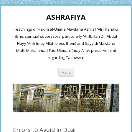
ASHRAFIYA
Teachings of Hakim al-Umma Mawlana Ashraf 'Ali Thanawi
& his spiritual successors, particularly 'Arifbillah Dr 'Abdul
Hayy 'Arifi (may Allah bless them) and Sayyidi Mawlana
Mufti Mohammad Taqi Usmani (may Allah preserve him)
regarding Tasawwuf
Skip
Menu
to
content
Errors to Avoid in Dua!