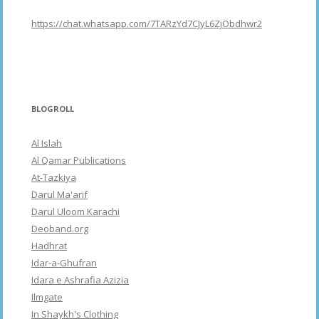
https://chat.whatsapp.com/7TARzYd7CJyL6ZjObdhwr2
BLOGROLL
Al Islah
Al Qamar Publications
At-Tazkiya
Darul Ma'arif
Darul Uloom Karachi
Deoband.org
Hadhrat
Idar-a-Ghufran
Idara e Ashrafia Azizia
Ilmgate
In Shaykh's Clothing