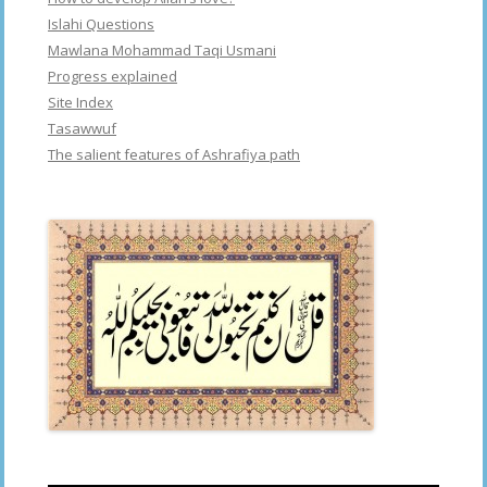
Islahi Questions
Mawlana Mohammad Taqi Usmani
Progress explained
Site Index
Tasawwuf
The salient features of Ashrafiya path