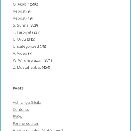
Q. Akabir
(590)
Repost
(9)
Repost
(19)
S. Sunna
(329)
T. Tarbiyet
(937)
U. Urdu
(315)
Uncategorized
(78)
V. Video
(7)
W. Wird & wazaif
(371)
Z. Mustahebbat
(454)
PAGES
Ashrafiya Silsila
Contents
FAQs
For the seeker
How to develop Allah’s love?