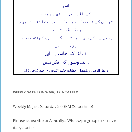
اس
کی طلب بھی محقق ہوجاۓ
تو اس کی خدمت کردینے کا بھی مضائقہ نہیں،
بلکہ طاعت ہے۔
باقی یہ کیا واہیات ہے کہ ساری کوشش سلسلہ
بڑھانے ہی
کے لئے کی جاتی ہے اور
۔
اپنے وصول کی فکر نہیں
وعظ: الوصل وہلفصل، خطبات حکیم الامت رح، جلد 15/ص 192
WEEKLY GATHERING/MAJLIS & TA’LEEM
Weekly Majlis : Saturday 5;00 PM (Saudi time)
Please subscribe to Ashrafiya WhatsApp group to receive
daily audios