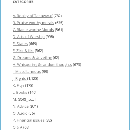
CATEGORIES
A. Reality of Tasawwuf
(782)
B. Praise worthy morals
(635)
C. Blame worthy Morals
(561)
D. Acts of Worship
(998)
E. States
(669)
F. Zikir & fikr
(562)
G. Dreams & Unveiling
(62)
H. Whispering & random thoughts
(673)
I. Miscellaneous
(99)
J. Rights
(1,128)
K. Fiqh
(178)
L. Books
(140)
(350)
M. اشعار
N. Advice
(971)
O. Audio
(56)
P. Financial issues
(32)
Q & A
(68)