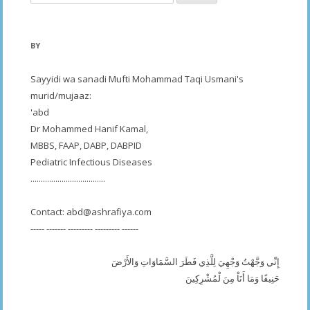
for:
BY
Sayyidi wa sanadi Mufti Mohammad Taqi Usmani's
murid/mujaaz:
'abd
Dr Mohammed Hanif Kamal,
MBBS, FAAP, DABP, DABPID
Pediatric Infectious Diseases
....................................
Contact:
abd@ashrafiya.com
----- ------- --------- --------- ------
إِنِّي وَجَّهْتُ وَجْهِيَ لِلَّذِي فَطَرَ السَّمَاوَاتِ وَالأَرْضَ
حَنِيفًا وَمَا أَنَاْ مِنَ لْمُشْرِكِينَ