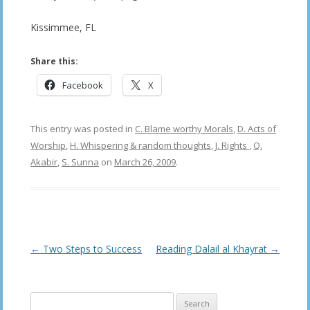
Kissimmee, FL
Share this:
Facebook
X
This entry was posted in
C. Blame worthy Morals
,
D. Acts of
Worship
,
H. Whispering & random thoughts
,
J. Rights
,
Q.
Akabir
,
S. Sunna
on
March 26, 2009
.
Post
←
Two Steps to Success
Reading Dalail al Khayrat
→
navigation
Search