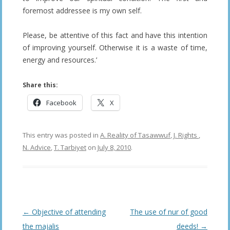
foremost addressee is my own self.
Please, be attentive of this fact and have this intention
of improving yourself. Otherwise it is a waste of time,
energy and resources.’
Share this:
Facebook
X
This entry was posted in
A. Reality of Tasawwuf
,
J. Rights
,
N. Advice
,
T. Tarbiyet
on
July 8, 2010
.
Post
←
Objective of attending
The use of nur of good
navigation
the majalis
deeds!
→