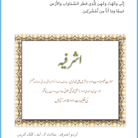
إِنِّي وَجَّهْتُ وَجْهِيَ لِلَّذِي فَطَرَ السَّمَاوَاتِ وَالأَرْضَ
حَنِيفًا وَمَا أَنَاْ مِنَ لْمُشْرِكِينَ
اردو اشرفیہ سائٹ کے لیئے کلک کریں۔