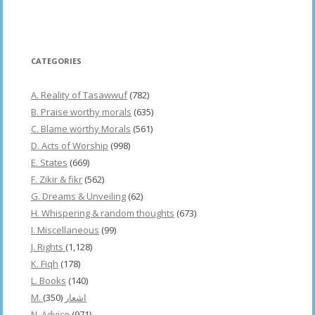
CATEGORIES
A. Reality of Tasawwuf
(782)
B. Praise worthy morals
(635)
C. Blame worthy Morals
(561)
D. Acts of Worship
(998)
E. States
(669)
F. Zikir & fikr
(562)
G. Dreams & Unveiling
(62)
H. Whispering & random thoughts
(673)
I. Miscellaneous
(99)
J. Rights
(1,128)
K. Fiqh
(178)
L. Books
(140)
(350)
M. اشعار
N. Advice
(971)