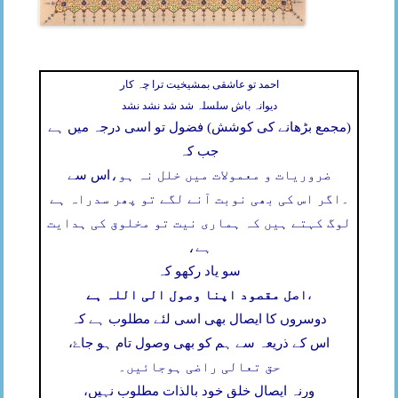
احمد تو عاشقی بمشیخیت ترا چہ کار
دیوانہ باش سلسلہ شد شد نشد نشد
(مجمع بڑھانے کی کوشش) فضول تو اسی درجہ میں ہے
جب کہ
ضروریات و معمولات میں خلل نہ ہو،
اس سے
۔
اگر اس کی بھی نوبت آنے لگے تو پھر سدراہ ہے
لوگ کہتے ہیں کہ ہماری نیت تو مخلوق کی ہدایت
ہے،
سو یاد رکھو کہ
اصل مقصود اپنا وصول الی اللہ ہے
،
دوسروں کا ایصال بھی اسی لئے مطلوب ہے کہ
اس کے ذریعہ سے ہم کو بھی وصول تام ہو جاۓ،
حق تعالی راضی ہوجائیں۔
ورنہ ایصال خلق خود بالذات مطلوب نہیں،