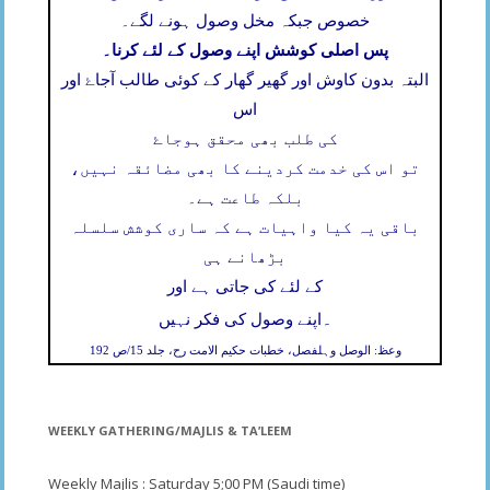
خصوص جبکہ مخل وصول ہونے لگے۔
پس اصلی کوشش اپنے وصول کے لئے کرنا۔
البتہ بدون کاوش اور گھیر گھار کے کوئی طالب آجاۓ اور
اس
کی طلب بھی محقق ہوجاۓ
تو اس کی خدمت کردینے کا بھی مضائقہ نہیں،
بلکہ طاعت ہے۔
باقی یہ کیا واہیات ہے کہ ساری کوشش سلسلہ
بڑھانے ہی
کے لئے کی جاتی ہے اور
۔
اپنے وصول کی فکر نہیں
وعظ: الوصل وہلفصل، خطبات حکیم الامت رح، جلد 15/ص 192
WEEKLY GATHERING/MAJLIS & TA’LEEM
Weekly Majlis : Saturday 5;00 PM (Saudi time)