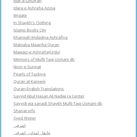
Idar-a-Ghufran
Idara e Ashrafia Azizia
Ilmgate
In Shaykh's Clothing
Islamic Books City
Khanqah Imdadiya Ashrafiya
Maktaba Maariful Quran
Mawaiz-e-Ashrafia(Urdu)
Memoirs of Mufti Taqi Usmani db
Noor-e-Sunnat
Pearls of Tazkiya
Quran al-Kareem
Quran-English Translations
Sayyid Abul Hasan Ali Nadwi ra Center
Sayyidi wa sanadi Shaykh Mufti Taqi Usmani db
Shariat info
Syed Ahmer
اشرفبہ
خانقاہ امدادیہ اشرفیہ