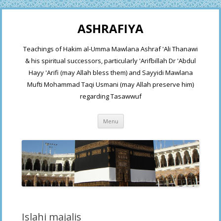
ASHRAFIYA
Teachings of Hakim al-Umma Mawlana Ashraf 'Ali Thanawi
& his spiritual successors, particularly 'Arifbillah Dr 'Abdul
Hayy 'Arifi (may Allah bless them) and Sayyidi Mawlana
Mufti Mohammad Taqi Usmani (may Allah preserve him)
regarding Tasawwuf
Skip
Menu
to
content
Islahi majalis