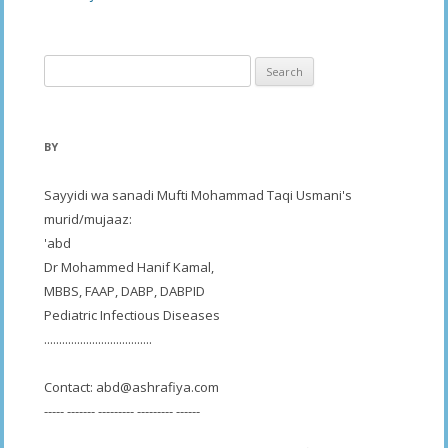
Search
for:
BY
Sayyidi wa sanadi Mufti Mohammad Taqi Usmani's
murid/mujaaz:
'abd
Dr Mohammed Hanif Kamal,
MBBS, FAAP, DABP, DABPID
Pediatric Infectious Diseases
....................................
Contact:
abd@ashrafiya.com
----- ------- --------- --------- ------