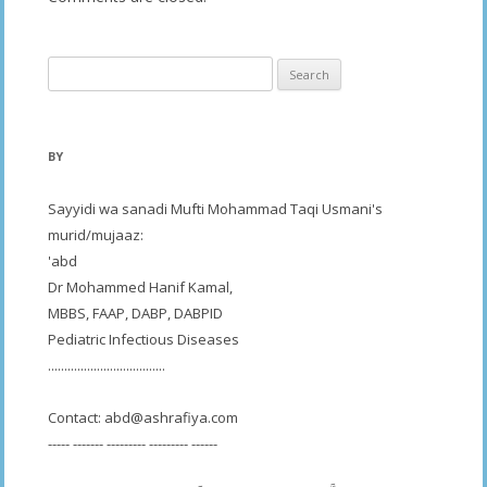
Search
for:
BY
Sayyidi wa sanadi Mufti Mohammad Taqi Usmani's
murid/mujaaz:
'abd
Dr Mohammed Hanif Kamal,
MBBS, FAAP, DABP, DABPID
Pediatric Infectious Diseases
....................................
Contact:
abd@ashrafiya.com
----- ------- --------- --------- ------