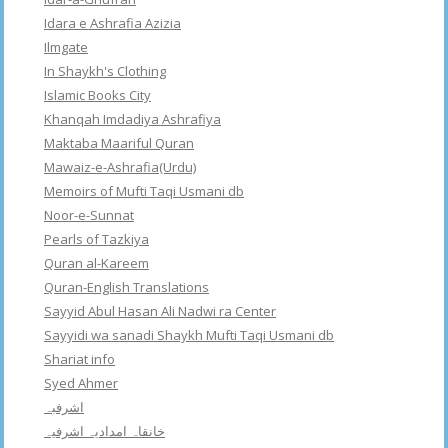
Idara e Ashrafia Azizia
Ilmgate
In Shaykh's Clothing
Islamic Books City
Khanqah Imdadiya Ashrafiya
Maktaba Maariful Quran
Mawaiz-e-Ashrafia(Urdu)
Memoirs of Mufti Taqi Usmani db
Noor-e-Sunnat
Pearls of Tazkiya
Quran al-Kareem
Quran-English Translations
Sayyid Abul Hasan Ali Nadwi ra Center
Sayyidi wa sanadi Shaykh Mufti Taqi Usmani db
Shariat info
Syed Ahmer
اشرفبہ
خانقاہ امدادیہ اشرفیہ