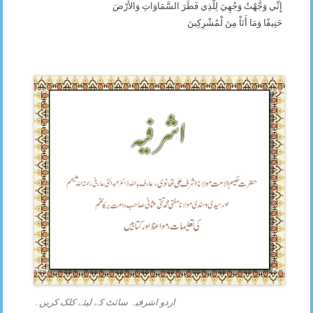
إِنِّي وَجَّهْتُ وَجْهِيَ لِلَّذِي فَطَرَ السَّمَاوَاتِ وَالأَرْضَ
حَنِيفًا وَمَا أَنَاْ مِنَ لْمُشْرِكِينَ
اردو اشرفیہ سائٹ کے لیئے کلک کریں۔