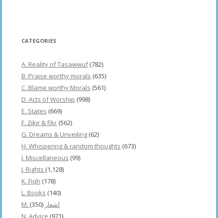
CATEGORIES
A. Reality of Tasawwuf
(782)
B. Praise worthy morals
(635)
C. Blame worthy Morals
(561)
D. Acts of Worship
(998)
E. States
(669)
F. Zikir & fikr
(562)
G. Dreams & Unveiling
(62)
H. Whispering & random thoughts
(673)
I. Miscellaneous
(99)
J. Rights
(1,128)
K. Fiqh
(178)
L. Books
(140)
(350)
M. اشعار
N. Advice
(971)