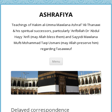
ASHRAFIYA
Teachings of Hakim al-Umma Mawlana Ashraf 'Ali Thanawi
& his spiritual successors, particularly 'Arifbillah Dr 'Abdul
Hayy 'Arifi (may Allah bless them) and Sayyidi Mawlana
Mufti Mohammad Taqi Usmani (may Allah preserve him)
regarding Tasawwuf
Skip
Menu
to
content
Delayed correspondence