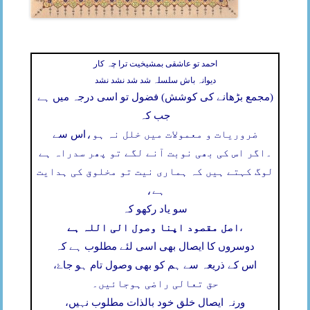
احمد تو عاشقی بمشیخیت ترا چہ کار
دیوانہ باش سلسلہ شد شد نشد نشد
(مجمع بڑھانے کی کوشش) فضول تو اسی درجہ میں ہے
جب کہ
ضروریات و معمولات میں خلل نہ ہو،
اس سے
۔
اگر اس کی بھی نوبت آنے لگے تو پھر سدراہ ہے
لوگ کہتے ہیں کہ ہماری نیت تو مخلوق کی ہدایت
ہے،
سو یاد رکھو کہ
اصل مقصود اپنا وصول الی اللہ ہے
،
دوسروں کا ایصال بھی اسی لئے مطلوب ہے کہ
اس کے ذریعہ سے ہم کو بھی وصول تام ہو جاۓ،
حق تعالی راضی ہوجائیں۔
ورنہ ایصال خلق خود بالذات مطلوب نہیں،