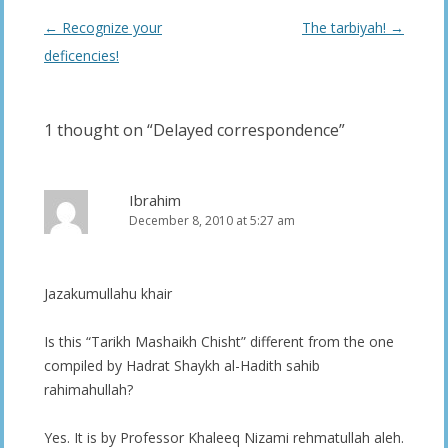
Post
←
Recognize your
The tarbiyah!
→
navigation
deficencies!
1 thought on “
Delayed correspondence
”
Ibrahim
December 8, 2010 at 5:27 am
Jazakumullahu khair
Is this “Tarikh Mashaikh Chisht” different from the one
compiled by Hadrat Shaykh al-Hadith sahib
rahimahullah?
Yes. It is by Professor Khaleeq Nizami rehmatullah aleh.