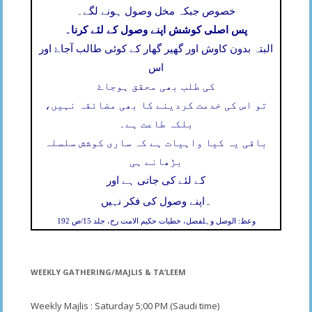
خصوص جبکہ مخل وصول ہونے لگے۔
پس اصلی کوشش اپنے وصول کے لئے کرنا۔
البتہ بدون کاوش اور گھیر گھار کے کوئی طالب آجاۓ اور
اس
کی طلب بھی محقق ہوجاۓ
تو اس کی خدمت کردینے کا بھی مضائقہ نہیں،
بلکہ طاعت ہے۔
باقی یہ کیا واہیات ہے کہ ساری کوشش سلسلہ
بڑھانے ہی
کے لئے کی جاتی ہے اور
۔
اپنے وصول کی فکر نہیں
وعظ: الوصل وہلفصل، خطبات حکیم الامت رح، جلد 15/ص 192
WEEKLY GATHERING/MAJLIS & TA’LEEM
Weekly Majlis : Saturday 5;00 PM (Saudi time)