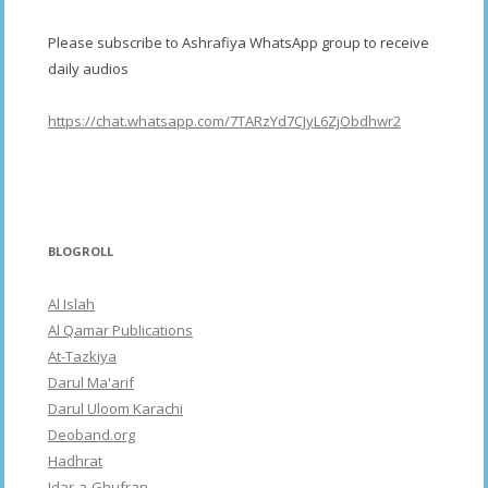
Please subscribe to Ashrafiya WhatsApp group to receive
daily audios
https://chat.whatsapp.com/7TARzYd7CJyL6ZjObdhwr2
BLOGROLL
Al Islah
Al Qamar Publications
At-Tazkiya
Darul Ma'arif
Darul Uloom Karachi
Deoband.org
Hadhrat
Idar-a-Ghufran