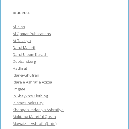
BLOGROLL
Al Islah
Al Qamar Publications
At-Tazkiya
Darul Ma'arif
Darul Uloom Karachi
Deoband.org
Hadhrat
Idar-a-Ghufran
Idara e Ashrafia Azizia
Ilmgate
In Shaykh's Clothing
Islamic Books City
Khanqah Imdadiya Ashrafiya
Maktaba Maariful Quran
Mawaiz-e-Ashrafia(Urdu)