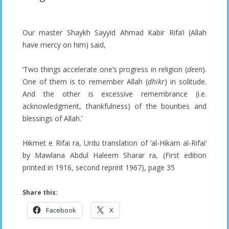
Our master Shaykh Sayyid Ahmad Kabir Rifa’i (Allah
have mercy on him) said,
‘Two things accelerate one’s progress in religion (
deen
).
One of them is to remember Allah (
dhikr
) in solitude.
And the other is excessive remembrance (i.e.
acknowledgment, thankfulness) of the bounties and
blessings of Allah.’
Hikmet e Rifai ra, Urdu translation of ‘al-Hikam al-Rifai’
by Mawlana Abdul Haleem Sharar ra, (First edition
printed in 1916, second reprint 1967), page 35
Share this:
Facebook
X