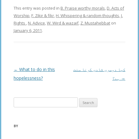
This entry was posted in
B. Praise worthy morals
,
D. Acts of
Worship
,
F. Zikir & fikr
,
H. Whispering & random thoughts
,
J.
Rights
,
N. Advice
,
W. Wird & wazaif
,
Z. Mustahebbat
on
January 6, 2011
.
Post
←
What to do in this
کیا دوسری شادی کرنا سنت
navigation
hopelessness?
ہے؟
→
Search
for:
BY