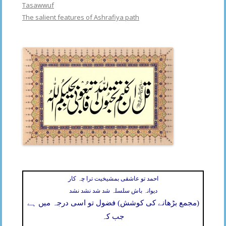
Tasawwuf
The salient features of Ashrafiya path
احمد تو عاشقی بمشیخیت ترا چہ کار
دیوانہ باش سلسلہ شد شد نشد نشد
(مجمع بڑھانے کی کوشش) فضول تو اسی درجہ میں ہے
جب کہ