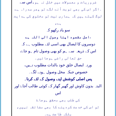
ضروریات و معمولات میں خلل نہ ہو،
اس سے
۔
اگر اس کی بھی نوبت آنے لگے تو پھر سدراہ ہے
لوگ کہتے ہیں کہ ہماری نیت تو مخلوق کی ہدایت
ہے،
سو یاد رکھو کہ
اصل مقصود اپنا وصول الی اللہ ہے
،
دوسروں کا ایصال بھی اسی لئے مطلوب ہے کہ
اس کے ذریعہ سے ہم کو بھی وصول تام ہو جاۓ،
حق تعالی راضی ہوجائیں۔
ورنہ ایصال خلق خود بالذات مطلوب نہیں،
خصوص جبکہ مخل وصول ہونے لگے۔
پس اصلی کوشش اپنے وصول کے لئے کرنا۔
البتہ بدون کاوش اور گھیر گھار کے کوئی طالب آجاۓ اور
اس
کی طلب بھی محقق ہوجاۓ
تو اس کی خدمت کردینے کا بھی مضائقہ نہیں،
بلکہ طاعت ہے۔