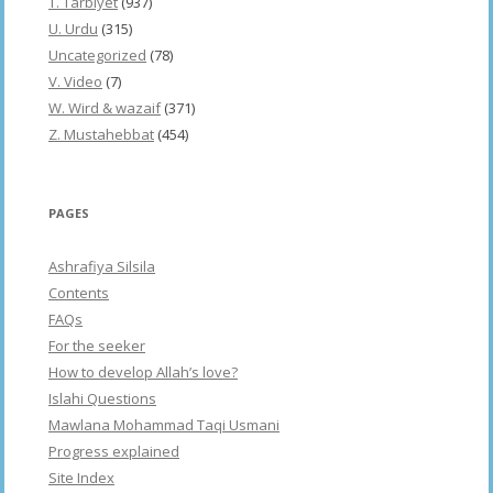
T. Tarbiyet
(937)
U. Urdu
(315)
Uncategorized
(78)
V. Video
(7)
W. Wird & wazaif
(371)
Z. Mustahebbat
(454)
PAGES
Ashrafiya Silsila
Contents
FAQs
For the seeker
How to develop Allah’s love?
Islahi Questions
Mawlana Mohammad Taqi Usmani
Progress explained
Site Index