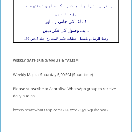
باقی یہ کیا واہیات ہے کہ ساری کوشش سلسلہ
بڑھانے ہی
کے لئے کی جاتی ہے اور
۔
اپنے وصول کی فکر نہیں
وعظ: الوصل وہلفصل، خطبات حکیم الامت رح، جلد 15/ص 192
WEEKLY GATHERING/MAJLIS & TA’LEEM
Weekly Majlis : Saturday 5;00 PM (Saudi time)
Please subscribe to Ashrafiya WhatsApp group to receive
daily audios
https://chat.whatsapp.com/7TARzYd7CJyL6ZjObdhwr2