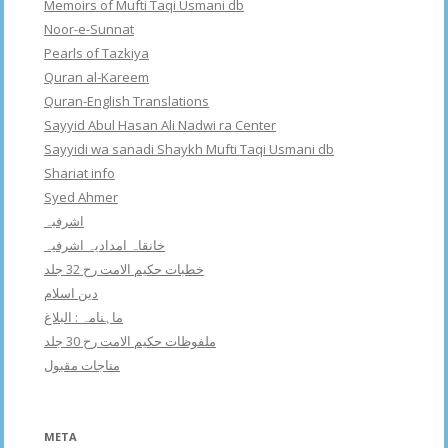
Memoirs of Mufti Taqi Usmani db
Noor-e-Sunnat
Pearls of Tazkiya
Quran al-Kareem
Quran-English Translations
Sayyid Abul Hasan Ali Nadwi ra Center
Sayyidi wa sanadi Shaykh Mufti Taqi Usmani db
Shariat info
Syed Ahmer
اشرفبہ
خانقاہ امدادیہ اشرفیہ
خطبات حکیم الامت رح 32 جلد
دین اسلام
ماہنامہ : البلاغ
ملفوظات حکیم الامت رح 30 جلد
مناجات مقبول
META