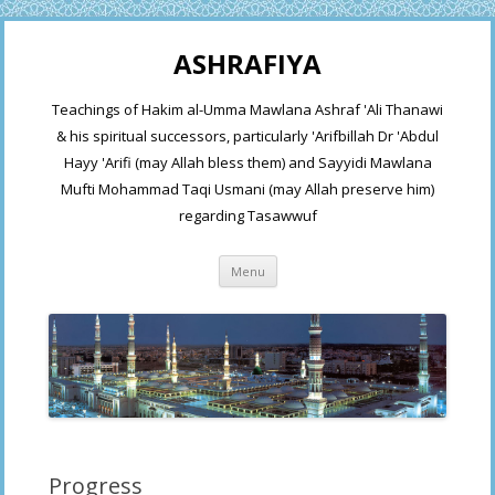
ASHRAFIYA
Teachings of Hakim al-Umma Mawlana Ashraf 'Ali Thanawi
& his spiritual successors, particularly 'Arifbillah Dr 'Abdul
Hayy 'Arifi (may Allah bless them) and Sayyidi Mawlana
Mufti Mohammad Taqi Usmani (may Allah preserve him)
regarding Tasawwuf
Skip
Menu
to
content
Progress