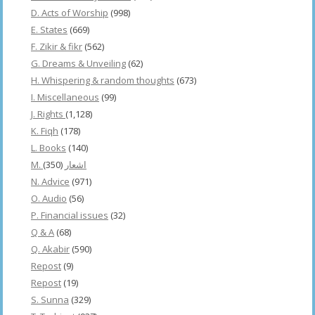
D. Acts of Worship
(998)
E. States
(669)
F. Zikir & fikr
(562)
G. Dreams & Unveiling
(62)
H. Whispering & random thoughts
(673)
I. Miscellaneous
(99)
J. Rights
(1,128)
K. Fiqh
(178)
L. Books
(140)
(350)
M. اشعار
N. Advice
(971)
O. Audio
(56)
P. Financial issues
(32)
Q & A
(68)
Q. Akabir
(590)
Repost
(9)
Repost
(19)
S. Sunna
(329)