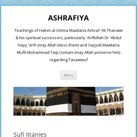
ASHRAFIYA
Teachings of Hakim al-Umma Mawlana Ashraf 'Ali Thanawi
& his spiritual successors, particularly 'Arifbillah Dr 'Abdul
Hayy 'Arifi (may Allah bless them) and Sayyidi Mawlana
Mufti Mohammad Taqi Usmani (may Allah preserve him)
regarding Tasawwuf
Skip
Menu
to
content
Sufi litanies