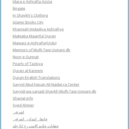
Idara e Ashrafia Azizia
Ilmgate
In Shaykh's Clothing
Islamic Books City
Khanqah Imdadiya Ashrafiya
Maktaba Maariful Quran
Mawaiz-e-Ashrafia(Urdu)
Memoirs of Mufti Taqi Usmani db
Noor-e-Sunnat
Pearls of Tazkiya
Quran al-Kareem
Quran-English Translations
Sayyid Abul Hasan Ali Nadwi ra Center
Sayyidi wa sanadi Shaykh Mufti Taqi Usmani db
Shariat info
Syed Ahmer
اشرفبہ
خانقاہ امدادیہ اشرفیہ
خطبات حکیم الامت رح 32 جلد