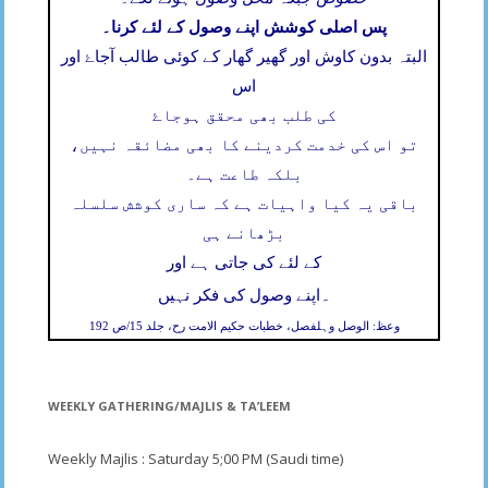
پس اصلی کوشش اپنے وصول کے لئے کرنا۔
البتہ بدون کاوش اور گھیر گھار کے کوئی طالب آجاۓ اور
اس
کی طلب بھی محقق ہوجاۓ
تو اس کی خدمت کردینے کا بھی مضائقہ نہیں،
بلکہ طاعت ہے۔
باقی یہ کیا واہیات ہے کہ ساری کوشش سلسلہ
بڑھانے ہی
کے لئے کی جاتی ہے اور
۔
اپنے وصول کی فکر نہیں
وعظ: الوصل وہلفصل، خطبات حکیم الامت رح، جلد 15/ص 192
WEEKLY GATHERING/MAJLIS & TA’LEEM
Weekly Majlis : Saturday 5;00 PM (Saudi time)