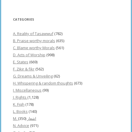
CATEGORIES
A. Reality of Tasawwuf
(782)
B. Praise worthy morals
(635)
C. Blame worthy Morals
(561)
D. Acts of Worship
(998)
E. States
(669)
F. Zikir & fikr
(562)
G. Dreams & Unveiling
(62)
H. Whispering & random thoughts
(673)
I. Miscellaneous
(99)
J. Rights
(1,128)
K. Fiqh
(178)
L. Books
(140)
(350)
M. اشعار
N. Advice
(971)