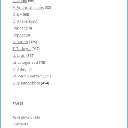
O. Audio
(56)
P. Financial issues
(32)
Q & A
(68)
Q. Akabir
(590)
Repost
(19)
Repost
(9)
S. Sunna
(329)
T. Tarbiyet
(937)
U. Urdu
(315)
Uncategorized
(78)
V. Video
(7)
W. Wird & wazaif
(371)
Z. Mustahebbat
(454)
PAGES
Ashrafiya Silsila
Contents