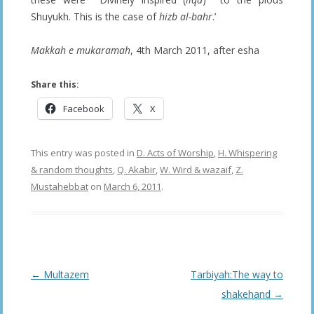
Shuyukh. This is the case of
hizb al-bahr
.’
Makkah e mukaramah
, 4th March 2011, after esha
Share this:
Facebook
X
This entry was posted in
D. Acts of Worship
,
H. Whispering
& random thoughts
,
Q. Akabir
,
W. Wird & wazaif
,
Z.
Mustahebbat
on
March 6, 2011
.
Post
←
Multazem
Tarbiyah:The way to
navigation
shakehand
→