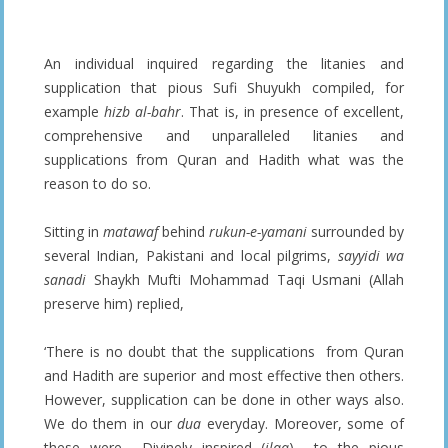
An individual inquired regarding the litanies and
supplication that pious Sufi Shuyukh compiled, for
example
hizb al-bahr
. That is, in presence of excellent,
comprehensive and unparalleled litanies and
supplications from Quran and Hadith what was the
reason to do so.
Sitting in
matawaf
behind
rukun-e-yamani
surrounded by
several Indian, Pakistani and local pilgrims,
sayyidi wa
sanadi
Shaykh Mufti Mohammad Taqi Usmani (Allah
preserve him) replied,
‘There is no doubt that the supplications from Quran
and Hadith are superior and most effective then others.
However, supplication can be done in other ways also.
We do them in our
dua
everyday. Moreover, some of
these were Divinely inspired (
ilqa
) to the pious