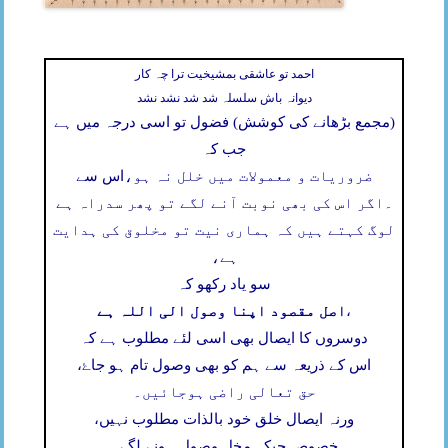
احمد تو عاشقی بمشیخیت ترا چہ کار
دیوانہ باش سلسلہ شد شد نشد نشد
(مجمع بڑھانے کی کوشش) فضول تو اسی درجہ میں ہے
جب کہ
ضروریات و معمولات میں خلل نہ ہو،
اس سے
۔
اگر اس کی بھی نوبت آنے لگے تو پھر سدراہ ہے
لوگ کہتے ہیں کہ ہماری نیت تو مخلوق کی ہدایت
ہے،
سو یاد رکھو کہ
اصل مقصود اپنا وصول الی اللہ ہے
،
دوسروں کا ایصال بھی اسی لئے مطلوب ہے کہ
اس کے ذریعہ سے ہم کو بھی وصول تام ہو جاۓ،
حق تعالی راضی ہوجائیں۔
ورنہ ایصال خلق خود بالذات مطلوب نہیں،
خصوص جبکہ مخل وصول ہونے لگے۔