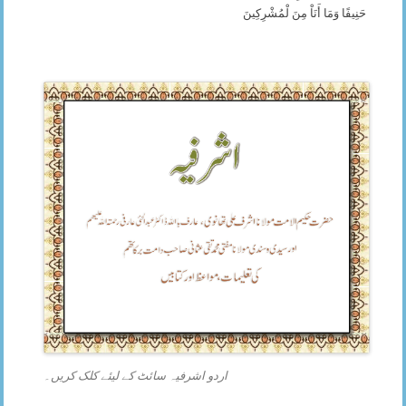
حَنِيفًا وَمَا أَنَاْ مِنَ لْمُشْرِكِينَ
اردو اشرفیہ سائٹ کے لیئے کلک کریں۔