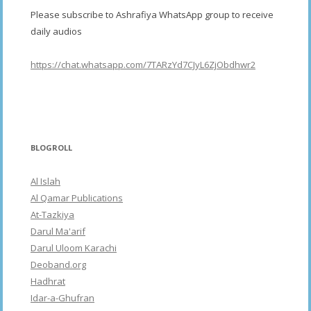
Please subscribe to Ashrafiya WhatsApp group to receive
daily audios
https://chat.whatsapp.com/7TARzYd7CJyL6ZjObdhwr2
BLOGROLL
Al Islah
Al Qamar Publications
At-Tazkiya
Darul Ma'arif
Darul Uloom Karachi
Deoband.org
Hadhrat
Idar-a-Ghufran