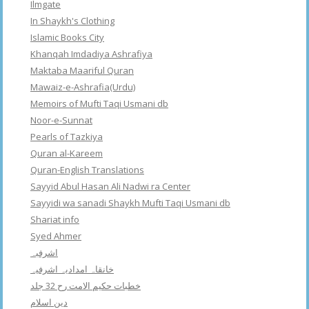
Ilmgate
In Shaykh's Clothing
Islamic Books City
Khanqah Imdadiya Ashrafiya
Maktaba Maariful Quran
Mawaiz-e-Ashrafia(Urdu)
Memoirs of Mufti Taqi Usmani db
Noor-e-Sunnat
Pearls of Tazkiya
Quran al-Kareem
Quran-English Translations
Sayyid Abul Hasan Ali Nadwi ra Center
Sayyidi wa sanadi Shaykh Mufti Taqi Usmani db
Shariat info
Syed Ahmer
اشرفبہ
خانقاہ امدادیہ اشرفیہ
خطبات حکیم الامت رح 32 جلد
دین اسلام