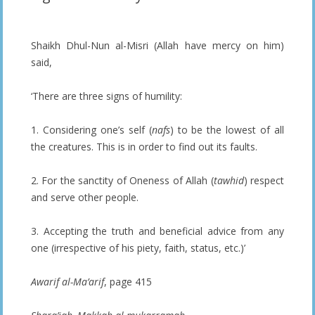
Shaikh Dhul-Nun al-Misri (Allah have mercy on him)
said,
‘There are three signs of humility:
1. Considering one’s self (
nafs
) to be the lowest of all
the creatures. This is in order to find out its faults.
2. For the sanctity of Oneness of Allah (
tawhid
) respect
and serve other people.
3. Accepting the truth and beneficial advice from any
one (irrespective of his piety, faith, status, etc.)’
Awarif al-Ma’arif
, page 415