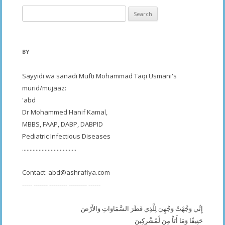
Search
for:
BY
Sayyidi wa sanadi Mufti Mohammad Taqi Usmani's
murid/mujaaz:
'abd
Dr Mohammed Hanif Kamal,
MBBS, FAAP, DABP, DABPID
Pediatric Infectious Diseases
....................................
Contact:
abd@ashrafiya.com
----- ------- --------- --------- ------
إِنِّي وَجَّهْتُ وَجْهِيَ لِلَّذِي فَطَرَ السَّمَاوَاتِ وَالأَرْضَ
حَنِيفًا وَمَا أَنَاْ مِنَ لْمُشْرِكِينَ