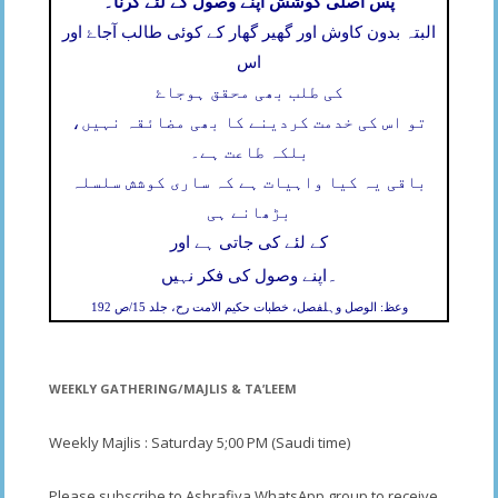
پس اصلی کوشش اپنے وصول کے لئے کرنا۔
البتہ بدون کاوش اور گھیر گھار کے کوئی طالب آجاۓ اور
اس
کی طلب بھی محقق ہوجاۓ
تو اس کی خدمت کردینے کا بھی مضائقہ نہیں،
بلکہ طاعت ہے۔
باقی یہ کیا واہیات ہے کہ ساری کوشش سلسلہ
بڑھانے ہی
کے لئے کی جاتی ہے اور
۔
اپنے وصول کی فکر نہیں
وعظ: الوصل وہلفصل، خطبات حکیم الامت رح، جلد 15/ص 192
WEEKLY GATHERING/MAJLIS & TA’LEEM
Weekly Majlis : Saturday 5;00 PM (Saudi time)
Please subscribe to Ashrafiya WhatsApp group to receive