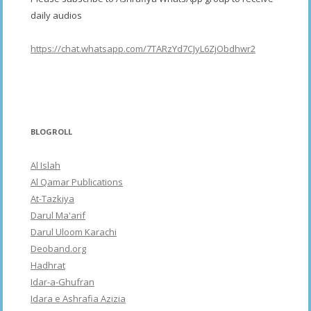
daily audios
https://chat.whatsapp.com/7TARzYd7CJyL6ZjObdhwr2
BLOGROLL
Al Islah
Al Qamar Publications
At-Tazkiya
Darul Ma'arif
Darul Uloom Karachi
Deoband.org
Hadhrat
Idar-a-Ghufran
Idara e Ashrafia Azizia