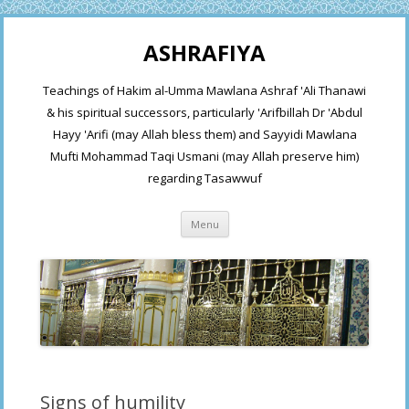
ASHRAFIYA
Teachings of Hakim al-Umma Mawlana Ashraf 'Ali Thanawi
& his spiritual successors, particularly 'Arifbillah Dr 'Abdul
Hayy 'Arifi (may Allah bless them) and Sayyidi Mawlana
Mufti Mohammad Taqi Usmani (may Allah preserve him)
regarding Tasawwuf
Skip
Menu
to
content
Signs of humility