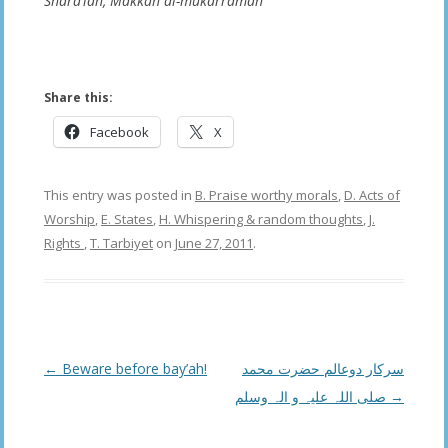
Shara’iah, Makkah al-mukarramah
Share this:
Facebook
X
This entry was posted in
B. Praise worthy morals
,
D. Acts of
Worship
,
E. States
,
H. Whispering & random thoughts
,
J.
Rights
,
T. Tarbiyet
on
June 27, 2011
.
Post
←
Beware before bay’ah!
سرکار دوعالم حضرت محمد
navigation
صلی اللہ علیہ و الہ وسلم
→