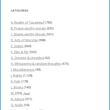
CATEGORIES
A. Reality of Tasawwuf
(782)
B. Praise worthy morals
(635)
C. Blame worthy Morals
(561)
D. Acts of Worship
(998)
E. States
(669)
F. Zikir & fikr
(562)
G. Dreams & Unveiling
(62)
H. Whispering & random thoughts
(673)
I. Miscellaneous
(99)
J. Rights
(1,128)
K. Fiqh
(178)
L. Books
(140)
(350)
M. اشعار
N. Advice
(971)
O. Audio
(56)