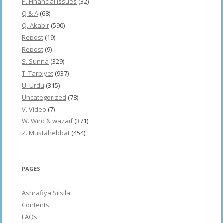
P. Financial issues
(32)
Q & A
(68)
Q. Akabir
(590)
Repost
(19)
Repost
(9)
S. Sunna
(329)
T. Tarbiyet
(937)
U. Urdu
(315)
Uncategorized
(78)
V. Video
(7)
W. Wird & wazaif
(371)
Z. Mustahebbat
(454)
PAGES
Ashrafiya Silsila
Contents
FAQs