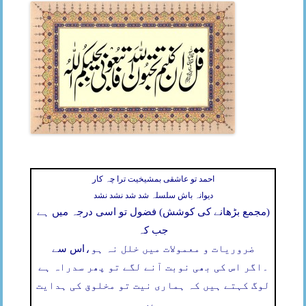
احمد تو عاشقی بمشیخیت ترا چہ کار
دیوانہ باش سلسلہ شد شد نشد نشد
(مجمع بڑھانے کی کوشش) فضول تو اسی درجہ میں ہے
جب کہ
ضروریات و معمولات میں خلل نہ ہو،
اس سے
۔
اگر اس کی بھی نوبت آنے لگے تو پھر سدراہ ہے
لوگ کہتے ہیں کہ ہماری نیت تو مخلوق کی ہدایت
ہے،