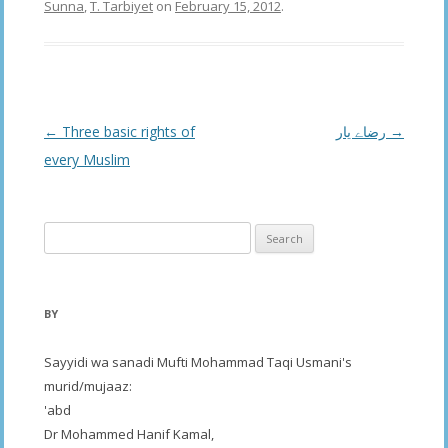
Sunna
,
T. Tarbiyet
on
February 15, 2012
.
Post
←
Three basic rights of
رضاے یار
→
navigation
every Muslim
Search
for:
BY
Sayyidi wa sanadi Mufti Mohammad Taqi Usmani's
murid/mujaaz:
'abd
Dr Mohammed Hanif Kamal,