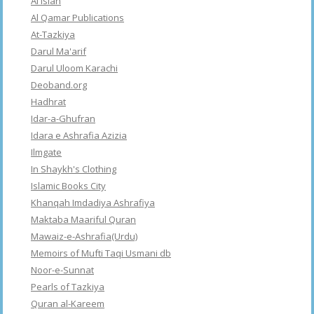
Al Islah
Al Qamar Publications
At-Tazkiya
Darul Ma'arif
Darul Uloom Karachi
Deoband.org
Hadhrat
Idar-a-Ghufran
Idara e Ashrafia Azizia
Ilmgate
In Shaykh's Clothing
Islamic Books City
Khanqah Imdadiya Ashrafiya
Maktaba Maariful Quran
Mawaiz-e-Ashrafia(Urdu)
Memoirs of Mufti Taqi Usmani db
Noor-e-Sunnat
Pearls of Tazkiya
Quran al-Kareem