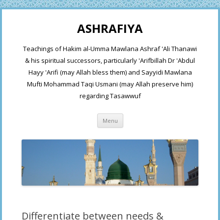
ASHRAFIYA
Teachings of Hakim al-Umma Mawlana Ashraf 'Ali Thanawi
& his spiritual successors, particularly 'Arifbillah Dr 'Abdul
Hayy 'Arifi (may Allah bless them) and Sayyidi Mawlana
Mufti Mohammad Taqi Usmani (may Allah preserve him)
regarding Tasawwuf
Skip
Menu
to
content
Differentiate between needs &