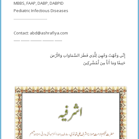
MBBS, FAAP, DABP, DABPID
Pediatric Infectious Diseases
....................................
Contact:
abd@ashrafiya.com
----- ------- --------- --------- ------
إِنِّي وَجَّهْتُ وَجْهِيَ لِلَّذِي فَطَرَ السَّمَاوَاتِ وَالأَرْضَ
حَنِيفًا وَمَا أَنَاْ مِنَ لْمُشْرِكِينَ