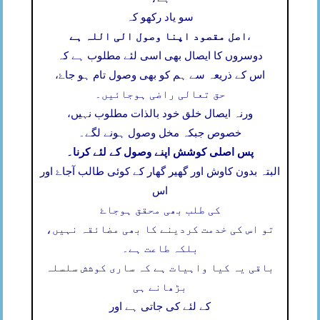
سو یاد رکھو کہ
اصل مقصود اپنا وصول الی اللہ ہے
،
دوسروں کا ایصال بھی اسی لئے مطلوب ہے کہ
اس کے ذریعہ سے ہم کو بھی وصول تام ہو جاۓ،
حق تعالی راضی ہوجائیں۔
ورنہ ایصال خلق خود بالذات مطلوب نہیں،
خصوص جبکہ مخل وصول ہونے لگے۔
پس اصلی کوشش اپنے وصول کے لئے کرنا۔
البتہ بدون کاوش اور گھیر گھار کے کوئی طالب آجاۓ اور
اس
کی طلب بھی محقق ہوجاۓ
تو اس کی خدمت کردینے کا بھی مضائقہ نہیں،
بلکہ طاعت ہے۔
باقی یہ کیا واہیات ہے کہ ساری کوشش سلسلہ
بڑھانے ہی
کے لئے کی جاتی ہے اور