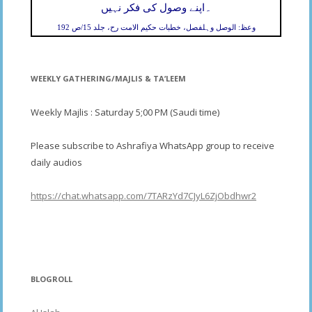
۔
اپنے وصول کی فکر نہیں
وعظ: الوصل وہلفصل، خطبات حکیم الامت رح، جلد 15/ص 192
WEEKLY GATHERING/MAJLIS & TA’LEEM
Weekly Majlis : Saturday 5;00 PM (Saudi time)
Please subscribe to Ashrafiya WhatsApp group to receive
daily audios
https://chat.whatsapp.com/7TARzYd7CJyL6ZjObdhwr2
BLOGROLL