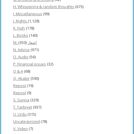
H. Whispering & random thoughts
(673)
I. Miscellaneous
(99)
J. Rights
(1,128)
K. Fiqh
(178)
L. Books
(140)
(350)
M. اشعار
N. Advice
(971)
O. Audio
(56)
P. Financial issues
(32)
Q & A
(68)
Q. Akabir
(590)
Repost
(19)
Repost
(9)
S. Sunna
(329)
T. Tarbiyet
(937)
U. Urdu
(315)
Uncategorized
(78)
V. Video
(7)