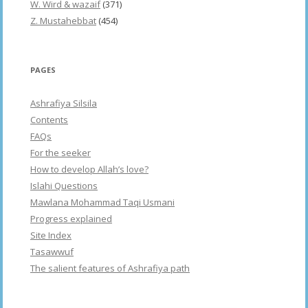
W. Wird & wazaif
(371)
Z. Mustahebbat
(454)
PAGES
Ashrafiya Silsila
Contents
FAQs
For the seeker
How to develop Allah’s love?
Islahi Questions
Mawlana Mohammad Taqi Usmani
Progress explained
Site Index
Tasawwuf
The salient features of Ashrafiya path