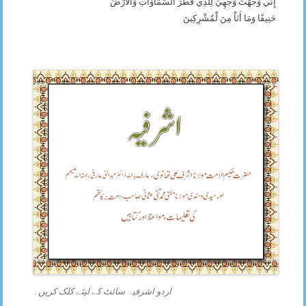
إِنِّي وَجَّهْتُ وَجْهِيَ لِلَّذِي فَطَرَ السَّمَاوَاتِ وَالأَرْضَ
حَنِيفًا وَمَا أَنَاْ مِنَ لْمُشْرِكِينَ
اردو اشرفیہ سائٹ کے لیئے کلک کریں۔