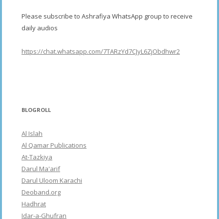
Please subscribe to Ashrafiya WhatsApp group to receive
daily audios
https://chat.whatsapp.com/7TARzYd7CJyL6ZjObdhwr2
BLOGROLL
Al Islah
Al Qamar Publications
At-Tazkiya
Darul Ma'arif
Darul Uloom Karachi
Deoband.org
Hadhrat
Idar-a-Ghufran