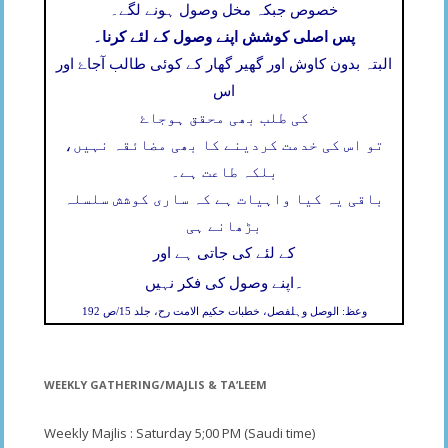
خصوص جبکہ مخل وصول ہونے لگے۔
پس اصلی کوشش اپنے وصول کے لئے کرنا۔
البتہ بدون کاوش اور گھیر گھار کے کوئی طالب آجاۓ اور
اس
کی طلب بھی محقق ہوجاۓ
تو اس کی خدمت کردینے کا بھی مضائقہ نہیں،
بلکہ طاعت ہے۔
باقی یہ کیا واہیات ہے کہ ساری کوشش سلسلہ
بڑھانے ہی
کے لئے کی جاتی ہے اور
۔
اپنے وصول کی فکر نہیں
وعظ: الوصل وہلفصل، خطبات حکیم الامت رح، جلد 15/ص 192
WEEKLY GATHERING/MAJLIS & TA’LEEM
Weekly Majlis : Saturday 5;00 PM (Saudi time)