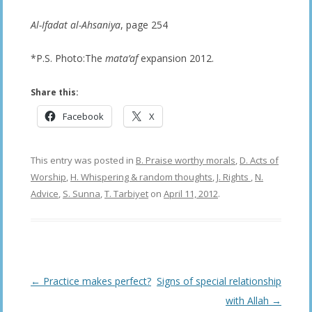
Al-Ifadat al-Ahsaniya
, page 254
*P.S. Photo:The
mata’af
expansion 2012.
Share this:
Facebook
X
This entry was posted in
B. Praise worthy morals
,
D. Acts of
Worship
,
H. Whispering & random thoughts
,
J. Rights
,
N.
Advice
,
S. Sunna
,
T. Tarbiyet
on
April 11, 2012
.
Post
←
Practice makes perfect?
Signs of special relationship
navigation
with Allah
→