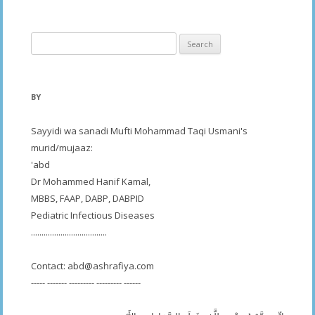
Search
for:
BY
Sayyidi wa sanadi Mufti Mohammad Taqi Usmani's
murid/mujaaz:
'abd
Dr Mohammed Hanif Kamal,
MBBS, FAAP, DABP, DABPID
Pediatric Infectious Diseases
....................................
Contact:
abd@ashrafiya.com
----- ------- --------- --------- ------