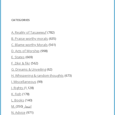
CATEGORIES
A. Reality of Tasawwuf
(782)
B. Praise worthy morals
(635)
C. Blame worthy Morals
(561)
D. Acts of Worship
(998)
E. States
(669)
F. Zikir & fikr
(562)
G. Dreams & Unveiling
(62)
H. Whispering & random thoughts
(673)
I. Miscellaneous
(99)
J. Rights
(1,128)
K. Fiqh
(178)
L. Books
(140)
(350)
M. اشعار
N. Advice
(971)