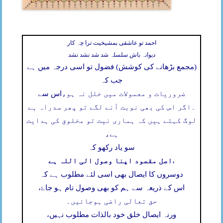
احمد تو عاشقی بمشیخیت ترا چہ کار
دیوانہ باش سلسلہ شد شد نشد نشد
(مجمع بڑھانے کی کوشش) فضول تو اسی درجہ میں ہے
جب کہ
ضروریات و معمولات میں خلل نہ ہو،
اس سے
۔
اگر اس کی بھی نوبت آنے لگے تو پھر سدراہ ہے
لوگ کہتے ہیں کہ ہماری نیت تو مخلوق کی ہدایت
ہے،
سو یاد رکھو کہ
اصل مقصود اپنا وصول الی اللہ ہے
،
دوسروں کا ایصال بھی اسی لئے مطلوب ہے کہ
اس کے ذریعہ سے ہم کو بھی وصول تام ہو جاۓ،
حق تعالی راضی ہوجائیں۔
ورنہ ایصال خلق خود بالذات مطلوب نہیں،