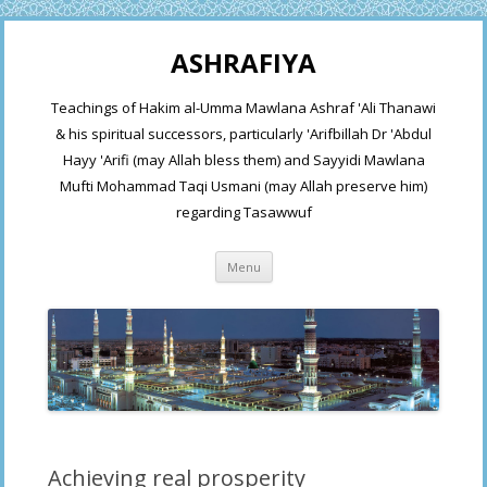
ASHRAFIYA
Teachings of Hakim al-Umma Mawlana Ashraf 'Ali Thanawi
& his spiritual successors, particularly 'Arifbillah Dr 'Abdul
Hayy 'Arifi (may Allah bless them) and Sayyidi Mawlana
Mufti Mohammad Taqi Usmani (may Allah preserve him)
regarding Tasawwuf
Skip
Menu
to
content
Achieving real prosperity