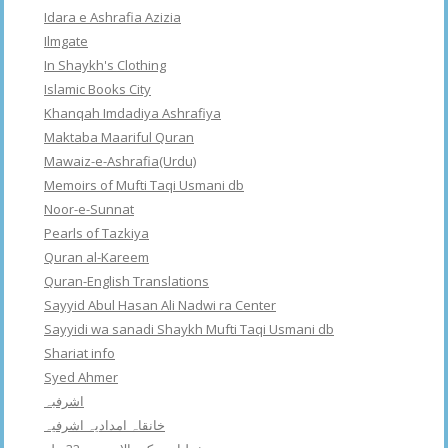
Idara e Ashrafia Azizia
Ilmgate
In Shaykh's Clothing
Islamic Books City
Khanqah Imdadiya Ashrafiya
Maktaba Maariful Quran
Mawaiz-e-Ashrafia(Urdu)
Memoirs of Mufti Taqi Usmani db
Noor-e-Sunnat
Pearls of Tazkiya
Quran al-Kareem
Quran-English Translations
Sayyid Abul Hasan Ali Nadwi ra Center
Sayyidi wa sanadi Shaykh Mufti Taqi Usmani db
Shariat info
Syed Ahmer
اشرفبہ
خانقاہ امدادیہ اشرفیہ