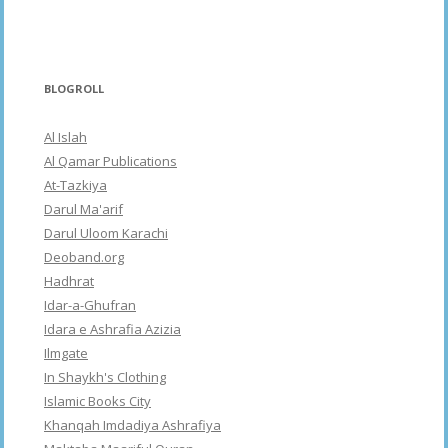
BLOGROLL
Al Islah
Al Qamar Publications
At-Tazkiya
Darul Ma'arif
Darul Uloom Karachi
Deoband.org
Hadhrat
Idar-a-Ghufran
Idara e Ashrafia Azizia
Ilmgate
In Shaykh's Clothing
Islamic Books City
Khanqah Imdadiya Ashrafiya