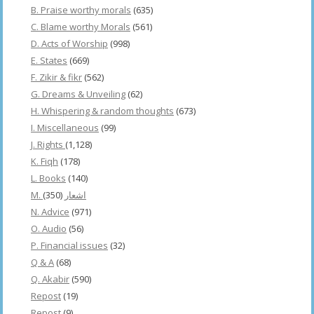
B. Praise worthy morals
(635)
C. Blame worthy Morals
(561)
D. Acts of Worship
(998)
E. States
(669)
F. Zikir & fikr
(562)
G. Dreams & Unveiling
(62)
H. Whispering & random thoughts
(673)
I. Miscellaneous
(99)
J. Rights
(1,128)
K. Fiqh
(178)
L. Books
(140)
(350)
M. اشعار
N. Advice
(971)
O. Audio
(56)
P. Financial issues
(32)
Q & A
(68)
Q. Akabir
(590)
Repost
(19)
Repost
(9)