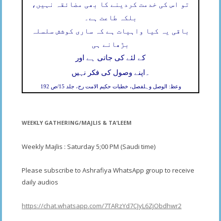
تو اس کی خدمت کردینے کا بھی مضائقہ نہیں،
بلکہ طاعت ہے۔
باقی یہ کیا واہیات ہے کہ ساری کوشش سلسلہ
بڑھانے ہی
کے لئے کی جاتی ہے اور
۔
اپنے وصول کی فکر نہیں
وعظ: الوصل وہلفصل، خطبات حکیم الامت رح، جلد 15/ص 192
WEEKLY GATHERING/MAJLIS & TA’LEEM
Weekly Majlis : Saturday 5;00 PM (Saudi time)
Please subscribe to Ashrafiya WhatsApp group to receive
daily audios
https://chat.whatsapp.com/7TARzYd7CJyL6ZjObdhwr2