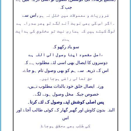
جب کہ
ضروریات و معمولات میں خلل نہ ہو،
اس سے
۔
اگر اس کی بھی نوبت آنے لگے تو پھر سدراہ ہے
لوگ کہتے ہیں کہ ہماری نیت تو مخلوق کی ہدایت
ہے،
سو یاد رکھو کہ
اصل مقصود اپنا وصول الی اللہ ہے
،
دوسروں کا ایصال بھی اسی لئے مطلوب ہے کہ
اس کے ذریعہ سے ہم کو بھی وصول تام ہو جاۓ،
حق تعالی راضی ہوجائیں۔
ورنہ ایصال خلق خود بالذات مطلوب نہیں،
خصوص جبکہ مخل وصول ہونے لگے۔
پس اصلی کوشش اپنے وصول کے لئے کرنا۔
البتہ بدون کاوش اور گھیر گھار کے کوئی طالب آجاۓ اور
اس
کی طلب بھی محقق ہوجاۓ