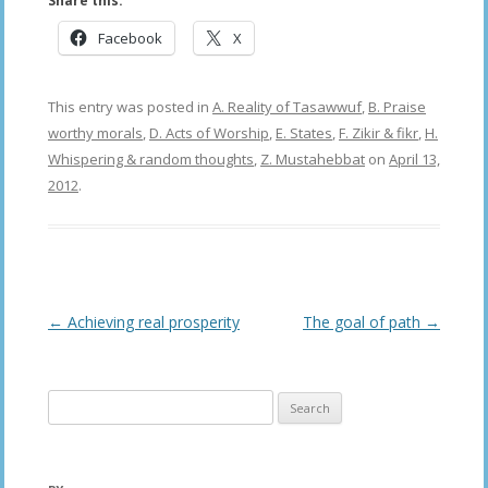
Share this:
Facebook
X
This entry was posted in
A. Reality of Tasawwuf
,
B. Praise
worthy morals
,
D. Acts of Worship
,
E. States
,
F. Zikir & fikr
,
H.
Whispering & random thoughts
,
Z. Mustahebbat
on
April 13,
2012
.
Post
←
Achieving real prosperity
The goal of path
→
navigation
Search
for: