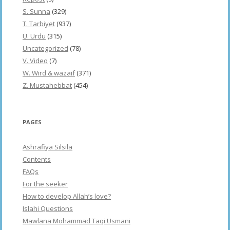
S. Sunna
(329)
T. Tarbiyet
(937)
U. Urdu
(315)
Uncategorized
(78)
V. Video
(7)
W. Wird & wazaif
(371)
Z. Mustahebbat
(454)
PAGES
Ashrafiya Silsila
Contents
FAQs
For the seeker
How to develop Allah’s love?
Islahi Questions
Mawlana Mohammad Taqi Usmani