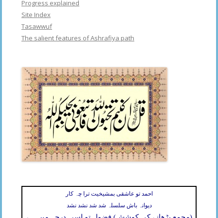
Progress explained
Site Index
Tasawwuf
The salient features of Ashrafiya path
احمد تو عاشقی بمشیخیت ترا چہ کار
دیوانہ باش سلسلہ شد شد نشد نشد
(مجمع بڑھانے کی کوشش) فضول تو اسی درجہ میں ہے