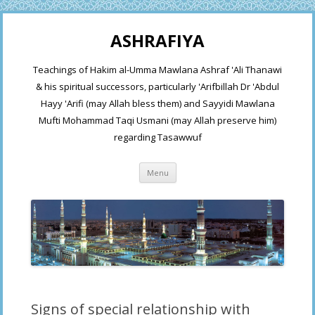
ASHRAFIYA
Teachings of Hakim al-Umma Mawlana Ashraf 'Ali Thanawi
& his spiritual successors, particularly 'Arifbillah Dr 'Abdul
Hayy 'Arifi (may Allah bless them) and Sayyidi Mawlana
Mufti Mohammad Taqi Usmani (may Allah preserve him)
regarding Tasawwuf
Skip
Menu
to
content
Signs of special relationship with