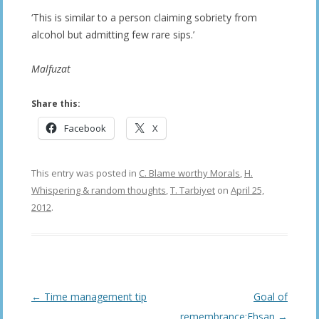
‘This is similar to a person claiming sobriety from
alcohol but admitting few rare sips.’
Malfuzat
Share this:
Facebook
X
This entry was posted in
C. Blame worthy Morals
,
H.
Whispering & random thoughts
,
T. Tarbiyet
on
April 25,
2012
.
Post
←
Time management tip
Goal of
navigation
remembrance:Ehsan
→