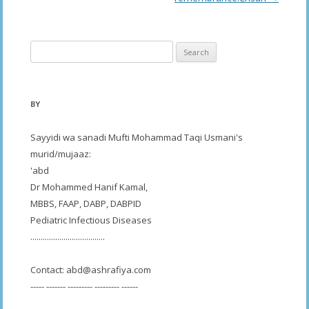
Search
for:
BY
Sayyidi wa sanadi Mufti Mohammad Taqi Usmani's
murid/mujaaz:
'abd
Dr Mohammed Hanif Kamal,
MBBS, FAAP, DABP, DABPID
Pediatric Infectious Diseases
....................................
Contact:
abd@ashrafiya.com
----- ------- --------- --------- ------