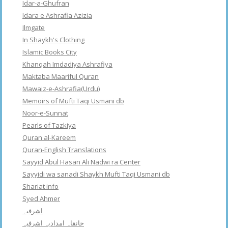
Idar-a-Ghufran
Idara e Ashrafia Azizia
Ilmgate
In Shaykh's Clothing
Islamic Books City
Khanqah Imdadiya Ashrafiya
Maktaba Maariful Quran
Mawaiz-e-Ashrafia(Urdu)
Memoirs of Mufti Taqi Usmani db
Noor-e-Sunnat
Pearls of Tazkiya
Quran al-Kareem
Quran-English Translations
Sayyid Abul Hasan Ali Nadwi ra Center
Sayyidi wa sanadi Shaykh Mufti Taqi Usmani db
Shariat info
Syed Ahmer
اشرفبہ
خانقاہ امدادیہ اشرفیہ