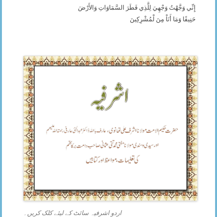
إِنِّي وَجَّهْتُ وَجْهِيَ لِلَّذِي فَطَرَ السَّمَاوَاتِ وَالأَرْضَ
حَنِيفًا وَمَا أَنَاْ مِنَ لْمُشْرِكِينَ
اردو اشرفیہ سائٹ کے لیئے کلک کریں۔