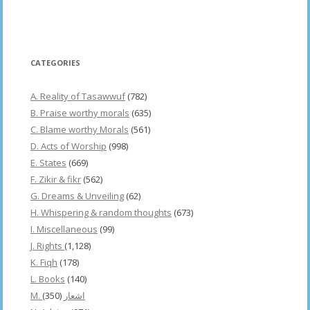
CATEGORIES
A. Reality of Tasawwuf
(782)
B. Praise worthy morals
(635)
C. Blame worthy Morals
(561)
D. Acts of Worship
(998)
E. States
(669)
F. Zikir & fikr
(562)
G. Dreams & Unveiling
(62)
H. Whispering & random thoughts
(673)
I. Miscellaneous
(99)
J. Rights
(1,128)
K. Fiqh
(178)
L. Books
(140)
(350)
M. اشعار