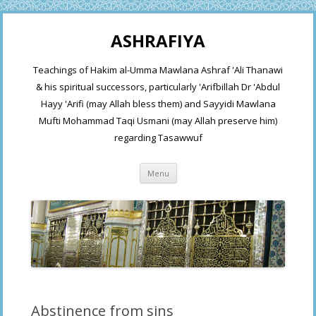
ASHRAFIYA
Teachings of Hakim al-Umma Mawlana Ashraf 'Ali Thanawi
& his spiritual successors, particularly 'Arifbillah Dr 'Abdul
Hayy 'Arifi (may Allah bless them) and Sayyidi Mawlana
Mufti Mohammad Taqi Usmani (may Allah preserve him)
regarding Tasawwuf
Skip
Menu
to
content
Abstinence from sins