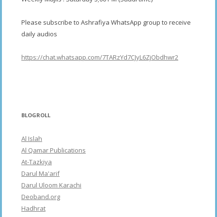
Please subscribe to Ashrafiya WhatsApp group to receive
daily audios
https://chat.whatsapp.com/7TARzYd7CJyL6ZjObdhwr2
BLOGROLL
Al Islah
Al Qamar Publications
At-Tazkiya
Darul Ma'arif
Darul Uloom Karachi
Deoband.org
Hadhrat