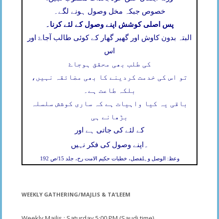
خصوص جبکہ مخل وصول ہونے لگے۔
پس اصلی کوشش اپنے وصول کے لئے کرنا۔
البتہ بدون کاوش اور گھیر گھار کے کوئی طالب آجاۓ اور
اس
کی طلب بھی محقق ہوجاۓ
تو اس کی خدمت کردینے کا بھی مضائقہ نہیں،
بلکہ طاعت ہے۔
باقی یہ کیا واہیات ہے کہ ساری کوشش سلسلہ
بڑھانے ہی
کے لئے کی جاتی ہے اور
۔
اپنے وصول کی فکر نہیں
وعظ: الوصل وہلفصل، خطبات حکیم الامت رح، جلد 15/ص 192
WEEKLY GATHERING/MAJLIS & TA’LEEM
Weekly Majlis : Saturday 5;00 PM (Saudi time)