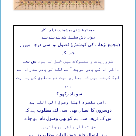
احمد تو عاشقی بمشیخیت ترا چہ کار
دیوانہ باش سلسلہ شد شد نشد نشد
(مجمع بڑھانے کی کوشش) فضول تو اسی درجہ میں ہے
جب کہ
ضروریات و معمولات میں خلل نہ ہو،
اس سے
۔
اگر اس کی بھی نوبت آنے لگے تو پھر سدراہ ہے
لوگ کہتے ہیں کہ ہماری نیت تو مخلوق کی ہدایت
ہے،
سو یاد رکھو کہ
اصل مقصود اپنا وصول الی اللہ ہے
،
دوسروں کا ایصال بھی اسی لئے مطلوب ہے کہ
اس کے ذریعہ سے ہم کو بھی وصول تام ہو جاۓ،
حق تعالی راضی ہوجائیں۔
ورنہ ایصال خلق خود بالذات مطلوب نہیں،