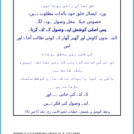
حق تعالی راضی ہوجائیں۔
ورنہ ایصال خلق خود بالذات مطلوب نہیں،
خصوص جبکہ مخل وصول ہونے لگے۔
پس اصلی کوشش اپنے وصول کے لئے کرنا۔
البتہ بدون کاوش اور گھیر گھار کے کوئی طالب آجاۓ اور
اس
کی طلب بھی محقق ہوجاۓ
تو اس کی خدمت کردینے کا بھی مضائقہ نہیں،
بلکہ طاعت ہے۔
باقی یہ کیا واہیات ہے کہ ساری کوشش سلسلہ
بڑھانے ہی
کے لئے کی جاتی ہے اور
۔
اپنے وصول کی فکر نہیں
وعظ: الوصل وہلفصل، خطبات حکیم الامت رح، جلد 15/ص 192
WEEKLY GATHERING/MAJLIS & TA’LEEM