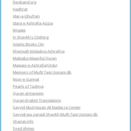
Deoband.org
Hadhrat
Idar-a-Ghufran
Idara e Ashrafia Azizia
Ilmgate
In Shaykh's Clothing
Islamic Books City
Khanqah Imdadiya Ashrafiya
Maktaba Maariful Quran
Mawaiz-e-Ashrafia(Urdu)
Memoirs of Mufti Taqi Usmani db
Noor-e-Sunnat
Pearls of Tazkiya
Quran al-Kareem
Quran-English Translations
Sayyid Abul Hasan Ali Nadwi ra Center
Sayyidi wa sanadi Shaykh Mufti Taqi Usmani db
Shariat info
Syed Ahmer