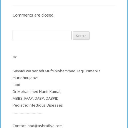
Comments are closed.
Search
for:
BY
Sayyidi wa sanadi Mufti Mohammad Taqi Usmani's
murid/mujaaz:
'abd
Dr Mohammed Hanif Kamal,
MBBS, FAAP, DABP, DABPID
Pediatric Infectious Diseases
....................................
Contact:
abd@ashrafiya.com