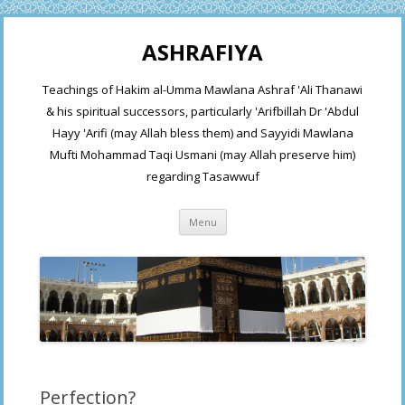
ASHRAFIYA
Teachings of Hakim al-Umma Mawlana Ashraf 'Ali Thanawi
& his spiritual successors, particularly 'Arifbillah Dr 'Abdul
Hayy 'Arifi (may Allah bless them) and Sayyidi Mawlana
Mufti Mohammad Taqi Usmani (may Allah preserve him)
regarding Tasawwuf
Skip
Menu
to
content
Perfection?