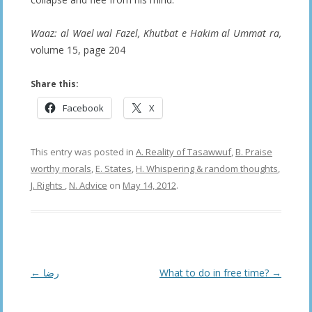
Waaz: al Wael wal Fazel, Khutbat e Hakim al Ummat ra,
volume 15, page 204
Share this:
Facebook
X
This entry was posted in
A. Reality of Tasawwuf
,
B. Praise
worthy morals
,
E. States
,
H. Whispering & random thoughts
,
J. Rights
,
N. Advice
on
May 14, 2012
.
Post
←
رضا
What to do in free time?
→
navigation