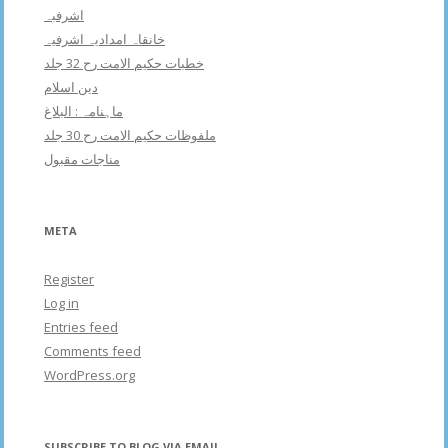
اشرفبہ
خانقاہ امدادیہ اشرفیہ
خطبات حکیم الامت رح 32 جلد
دین اسلام
ماہنامہ : البلاغ
ملفوظات حکیم الامت رح 30 جلد
مناجات مقبول
META
Register
Log in
Entries feed
Comments feed
WordPress.org
SUBSCRIBE TO BLOG VIA EMAIL