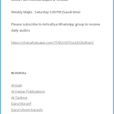
Weekly Majlis : Saturday 5;00 PM (Saudi time)
Please subscribe to Ashrafiya WhatsApp group to receive
daily audios
https://chat.whatsapp.com/7TARzYd7CJyL6ZjObdhwr2
BLOGROLL
Al Islah
Al Qamar Publications
At-Tazkiya
Darul Ma'arif
Darul Uloom Karachi