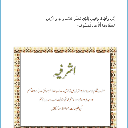
----- ------- --------- --------- ------
إِنِّي وَجَّهْتُ وَجْهِيَ لِلَّذِي فَطَرَ السَّمَاوَاتِ وَالأَرْضَ
حَنِيفًا وَمَا أَنَاْ مِنَ لْمُشْرِكِينَ