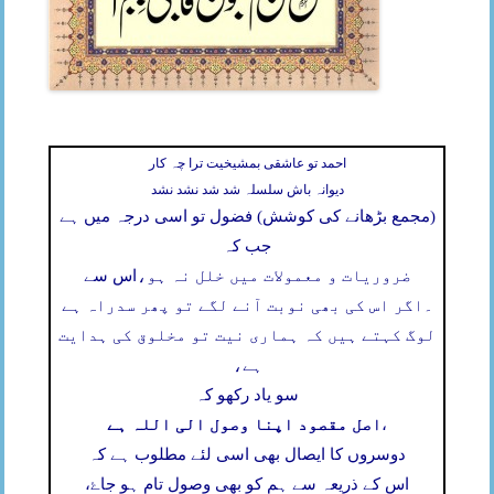
احمد تو عاشقی بمشیخیت ترا چہ کار
دیوانہ باش سلسلہ شد شد نشد نشد
(مجمع بڑھانے کی کوشش) فضول تو اسی درجہ میں ہے
جب کہ
ضروریات و معمولات میں خلل نہ ہو،
اس سے
۔
اگر اس کی بھی نوبت آنے لگے تو پھر سدراہ ہے
لوگ کہتے ہیں کہ ہماری نیت تو مخلوق کی ہدایت
ہے،
سو یاد رکھو کہ
اصل مقصود اپنا وصول الی اللہ ہے
،
دوسروں کا ایصال بھی اسی لئے مطلوب ہے کہ
اس کے ذریعہ سے ہم کو بھی وصول تام ہو جاۓ،