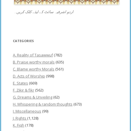
اردو اشرفیہ سائٹ کے لیئے کلک کریں۔
CATEGORIES
A. Reality of Tasawwuf
(782)
B. Praise worthy morals
(635)
C. Blame worthy Morals
(561)
D. Acts of Worship
(998)
E. States
(669)
F. Zikir & fikr
(562)
G. Dreams & Unveiling
(62)
H. Whispering & random thoughts
(673)
I. Miscellaneous
(99)
J. Rights
(1,128)
K. Fiqh
(178)