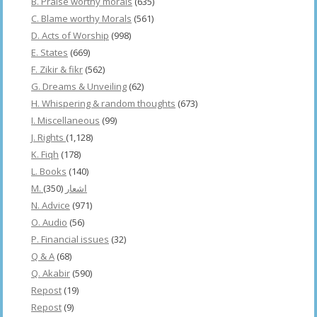
B. Praise worthy morals
(635)
C. Blame worthy Morals
(561)
D. Acts of Worship
(998)
E. States
(669)
F. Zikir & fikr
(562)
G. Dreams & Unveiling
(62)
H. Whispering & random thoughts
(673)
I. Miscellaneous
(99)
J. Rights
(1,128)
K. Fiqh
(178)
L. Books
(140)
(350)
M. اشعار
N. Advice
(971)
O. Audio
(56)
P. Financial issues
(32)
Q & A
(68)
Q. Akabir
(590)
Repost
(19)
Repost
(9)