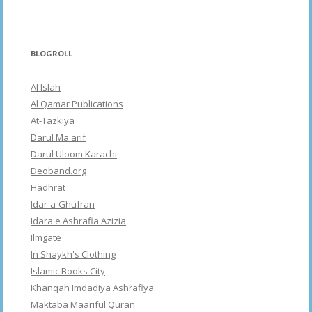
BLOGROLL
Al Islah
Al Qamar Publications
At-Tazkiya
Darul Ma'arif
Darul Uloom Karachi
Deoband.org
Hadhrat
Idar-a-Ghufran
Idara e Ashrafia Azizia
Ilmgate
In Shaykh's Clothing
Islamic Books City
Khanqah Imdadiya Ashrafiya
Maktaba Maariful Quran