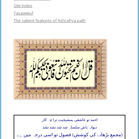
Site Index
Tasawwuf
The salient features of Ashrafiya path
احمد تو عاشقی بمشیخیت ترا چہ کار
دیوانہ باش سلسلہ شد شد نشد نشد
(مجمع بڑھانے کی کوشش) فضول تو اسی درجہ میں ہے