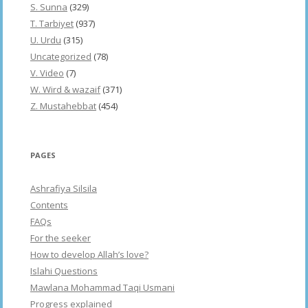
S. Sunna
(329)
T. Tarbiyet
(937)
U. Urdu
(315)
Uncategorized
(78)
V. Video
(7)
W. Wird & wazaif
(371)
Z. Mustahebbat
(454)
PAGES
Ashrafiya Silsila
Contents
FAQs
For the seeker
How to develop Allah’s love?
Islahi Questions
Mawlana Mohammad Taqi Usmani
Progress explained