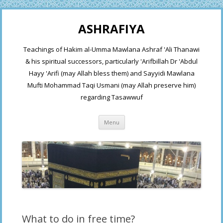
ASHRAFIYA
Teachings of Hakim al-Umma Mawlana Ashraf 'Ali Thanawi
& his spiritual successors, particularly 'Arifbillah Dr 'Abdul
Hayy 'Arifi (may Allah bless them) and Sayyidi Mawlana
Mufti Mohammad Taqi Usmani (may Allah preserve him)
regarding Tasawwuf
Skip
Menu
to
content
What to do in free time?