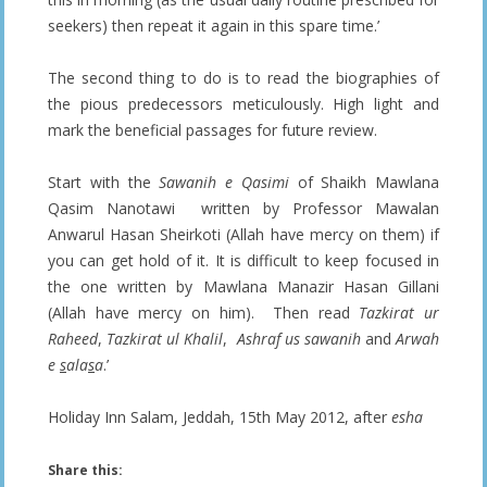
seekers) then repeat it again in this spare time.’
The second thing to do is to read the biographies of
the pious predecessors meticulously. High light and
mark the beneficial passages for future review.
Start with the
Sawanih e Qasimi
of Shaikh Mawlana
Qasim Nanotawi written by Professor Mawalan
Anwarul Hasan Sheirkoti (Allah have mercy on them) if
you can get hold of it. It is difficult to keep focused in
the one written by Mawlana Manazir Hasan Gillani
(Allah have mercy on him). Then read
Tazkirat ur
Raheed
,
Tazkirat ul Khalil
,
Ashraf us sawanih
and
Arwah
e
s
ala
s
a
.’
Holiday Inn Salam, Jeddah, 15th May 2012, after
esha
Share this: