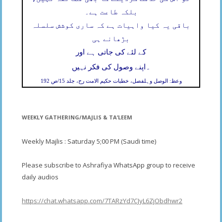
بلکہ طاعت ہے۔
باقی یہ کیا واہیات ہے کہ ساری کوشش سلسلہ
بڑھانے ہی
کے لئے کی جاتی ہے اور
۔
اپنے وصول کی فکر نہیں
وعظ: الوصل وہلفصل، خطبات حکیم الامت رح، جلد 15/ص 192
WEEKLY GATHERING/MAJLIS & TA’LEEM
Weekly Majlis : Saturday 5;00 PM (Saudi time)
Please subscribe to Ashrafiya WhatsApp group to receive
daily audios
https://chat.whatsapp.com/7TARzYd7CJyL6ZjObdhwr2