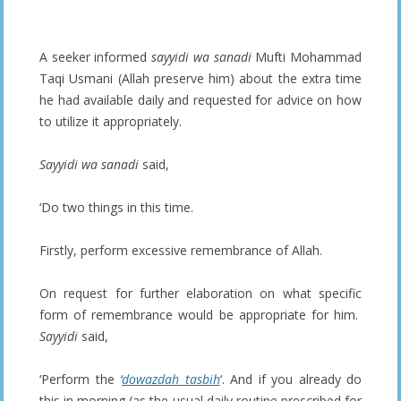
A seeker informed
sayyidi wa sanadi
Mufti Mohammad
Taqi Usmani (Allah preserve him) about the extra time
he had available daily and requested for advice on how
to utilize it appropriately.
Sayyidi wa sanadi
said,
‘Do two things in this time.
Firstly, perform excessive remembrance of Allah.
On request for further elaboration on what specific
form of remembrance would be appropriate for him.
Sayyidi
said,
‘Perform the
‘
dowazdah tasbih
‘. And if you already do
this in morning (as the usual daily routine prescribed for