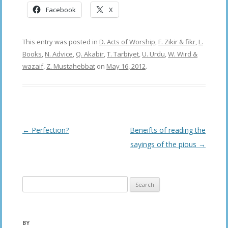
Facebook
X
This entry was posted in
D. Acts of Worship
,
F. Zikir & fikr
,
L.
Books
,
N. Advice
,
Q. Akabir
,
T. Tarbiyet
,
U. Urdu
,
W. Wird &
wazaif
,
Z. Mustahebbat
on
May 16, 2012
.
Post
←
Perfection?
Beneifts of reading the
navigation
sayings of the pious
→
Search
for:
BY