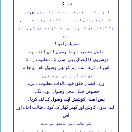
جب کہ
ضروریات و معمولات میں خلل نہ ہو،
اس سے
۔
اگر اس کی بھی نوبت آنے لگے تو پھر سدراہ ہے
لوگ کہتے ہیں کہ ہماری نیت تو مخلوق کی ہدایت
ہے،
سو یاد رکھو کہ
اصل مقصود اپنا وصول الی اللہ ہے
،
دوسروں کا ایصال بھی اسی لئے مطلوب ہے کہ
اس کے ذریعہ سے ہم کو بھی وصول تام ہو جاۓ،
حق تعالی راضی ہوجائیں۔
ورنہ ایصال خلق خود بالذات مطلوب نہیں،
خصوص جبکہ مخل وصول ہونے لگے۔
پس اصلی کوشش اپنے وصول کے لئے کرنا۔
البتہ بدون کاوش اور گھیر گھار کے کوئی طالب آجاۓ اور
اس
کی طلب بھی محقق ہوجاۓ
تو اس کی خدمت کردینے کا بھی مضائقہ نہیں،