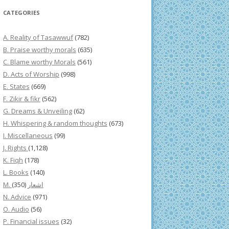
CATEGORIES
A. Reality of Tasawwuf
(782)
B. Praise worthy morals
(635)
C. Blame worthy Morals
(561)
D. Acts of Worship
(998)
E. States
(669)
F. Zikir & fikr
(562)
G. Dreams & Unveiling
(62)
H. Whispering & random thoughts
(673)
I. Miscellaneous
(99)
J. Rights
(1,128)
K. Fiqh
(178)
L. Books
(140)
(350)
M. اشعار
N. Advice
(971)
O. Audio
(56)
P. Financial issues
(32)