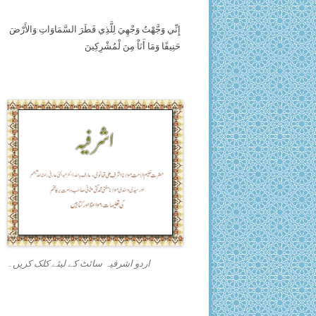
إِنِّي وَجَّهْتُ وَجْهِيَ لِلَّذِي فَطَرَ السَّمَاوَاتِ وَالأَرْضَ
حَنِيفًا وَمَا أَنَاْ مِنَ لْمُشْرِكِينَ
اردو اشرفیہ سائٹ کے لیئے کلک کریں۔