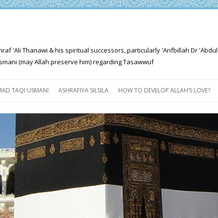
'Ali Thanawi & his spiritual successors, particularly 'Arifbillah Dr 'Abdul
mani (may Allah preserve him) regarding Tasawwuf
Skip
to
AD TAQI USMANI
ASHRAFIYA SILSILA
HOW TO DEVELOP ALLAH’S LOVE?
content
THE SALIENT FEATURES OF
ASHRAFIYA PATH
FOR THE SEEKER
PROGRESS EXPLAINED