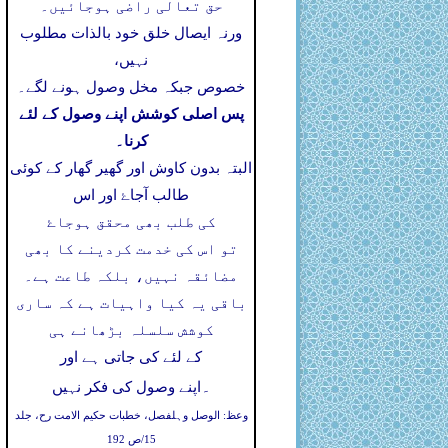
حق تعالی راضی ہوجائیں۔
ورنہ ایصال خلق خود بالذات مطلوب
نہیں،
خصوص جبکہ مخل وصول ہونے لگے۔
پس اصلی کوشش اپنے وصول کے لئے
کرنا۔
البتہ بدون کاوش اور گھیر گھار کے کوئی
طالب آجاۓ اور اس
کی طلب بھی محقق ہوجاۓ
تو اس کی خدمت کردینے کا بھی
مضائقہ نہیں، بلکہ طاعت ہے۔
باقی یہ کیا واہیات ہے کہ ساری
کوشش سلسلہ بڑھانے ہی
کے لئے کی جاتی ہے اور
۔
اپنے وصول کی فکر نہیں
وعظ: الوصل وہلفصل، خطبات حکیم الامت رح، جلد
15/ص 192