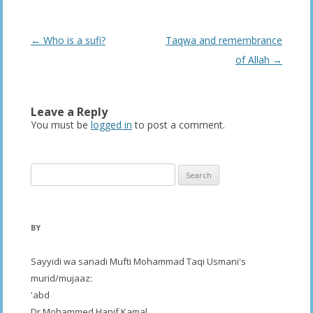
Post
←
Who is a sufi?
Taqwa and remembrance
navigation
of Allah
→
Leave a Reply
You must be
logged in
to post a comment.
Search
for:
BY
Sayyidi wa sanadi Mufti Mohammad Taqi Usmani's
murid/mujaaz:
'abd
Dr Mohammed Hanif Kamal,