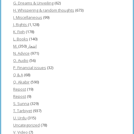
G. Dreams & Unveiling
(62)
H. Whispering & random thoughts
(673)
I. Miscellaneous
(99)
J. Rights
(1,128)
K. Fiqh
(178)
L. Books
(140)
(350)
M. اشعار
N. Advice
(971)
O. Audio
(56)
P. Financial issues
(32)
Q & A
(68)
Q. Akabir
(590)
Repost
(19)
Repost
(9)
S. Sunna
(329)
T. Tarbiyet
(937)
U. Urdu
(315)
Uncategorized
(78)
V. Video
(7)