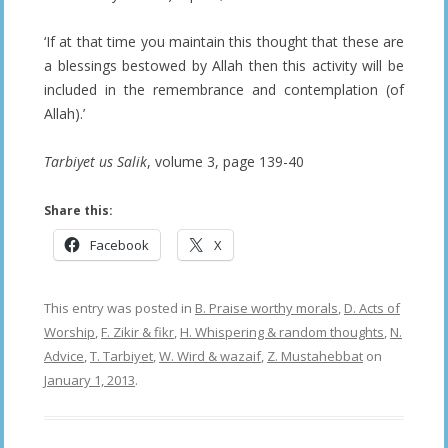
‘If at that time you maintain this thought that these are
a blessings bestowed by Allah then this activity will be
included in the remembrance and contemplation (of
Allah).’
Tarbiyet us Salik
, volume 3, page 139-40
Share this:
Facebook
X
This entry was posted in
B. Praise worthy morals
,
D. Acts of
Worship
,
F. Zikir & fikr
,
H. Whispering & random thoughts
,
N.
Advice
,
T. Tarbiyet
,
W. Wird & wazaif
,
Z. Mustahebbat
on
January 1, 2013
.