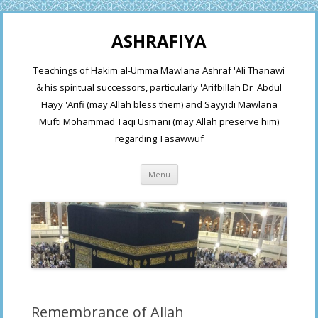
ASHRAFIYA
Teachings of Hakim al-Umma Mawlana Ashraf 'Ali Thanawi
& his spiritual successors, particularly 'Arifbillah Dr 'Abdul
Hayy 'Arifi (may Allah bless them) and Sayyidi Mawlana
Mufti Mohammad Taqi Usmani (may Allah preserve him)
regarding Tasawwuf
Skip
Menu
to
content
Remembrance of Allah