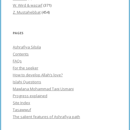
W. Wird & wazaif
(371)
Z. Mustahebbat
(454)
PAGES
Ashrafiya Silsila
Contents
FAQs
For the seeker
How to develop Allah’s love?
Islahi Questions
Mawlana Mohammad Taqi Usmani
Progress explained
Site Index
Tasawwuf
The salient features of Ashrafiya path