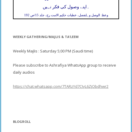
۔
اپنے وصول کی فکر نہیں
وعظ: الوصل وہلفصل، خطبات حکیم الامت رح، جلد 15/ص 192
WEEKLY GATHERING/MAJLIS & TA’LEEM
Weekly Majlis : Saturday 5;00 PM (Saudi time)
Please subscribe to Ashrafiya WhatsApp group to receive
daily audios
https://chat.whatsapp.com/7TARzYd7CJyL6ZjObdhwr2
BLOGROLL