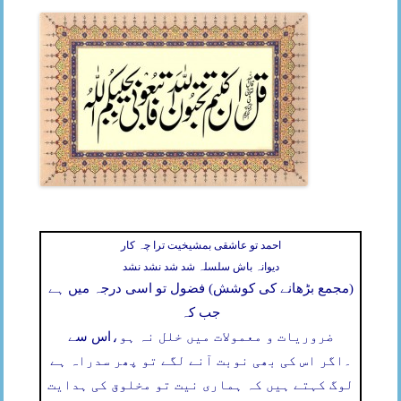
احمد تو عاشقی بمشیخیت ترا چہ کار
دیوانہ باش سلسلہ شد شد نشد نشد
(مجمع بڑھانے کی کوشش) فضول تو اسی درجہ میں ہے
جب کہ
ضروریات و معمولات میں خلل نہ ہو،
اس سے
۔
اگر اس کی بھی نوبت آنے لگے تو پھر سدراہ ہے
لوگ کہتے ہیں کہ ہماری نیت تو مخلوق کی ہدایت