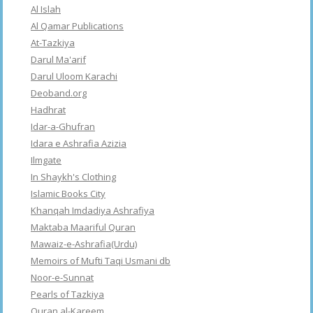
Al Islah
Al Qamar Publications
At-Tazkiya
Darul Ma'arif
Darul Uloom Karachi
Deoband.org
Hadhrat
Idar-a-Ghufran
Idara e Ashrafia Azizia
Ilmgate
In Shaykh's Clothing
Islamic Books City
Khanqah Imdadiya Ashrafiya
Maktaba Maariful Quran
Mawaiz-e-Ashrafia(Urdu)
Memoirs of Mufti Taqi Usmani db
Noor-e-Sunnat
Pearls of Tazkiya
Quran al-Kareem