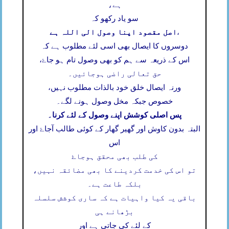
ہے،
سو یاد رکھو کہ
اصل مقصود اپنا وصول الی اللہ ہے
،
دوسروں کا ایصال بھی اسی لئے مطلوب ہے کہ
اس کے ذریعہ سے ہم کو بھی وصول تام ہو جاۓ،
حق تعالی راضی ہوجائیں۔
ورنہ ایصال خلق خود بالذات مطلوب نہیں،
خصوص جبکہ مخل وصول ہونے لگے۔
پس اصلی کوشش اپنے وصول کے لئے کرنا۔
البتہ بدون کاوش اور گھیر گھار کے کوئی طالب آجاۓ اور
اس
کی طلب بھی محقق ہوجاۓ
تو اس کی خدمت کردینے کا بھی مضائقہ نہیں،
بلکہ طاعت ہے۔
باقی یہ کیا واہیات ہے کہ ساری کوشش سلسلہ
بڑھانے ہی
کے لئے کی جاتی ہے اور