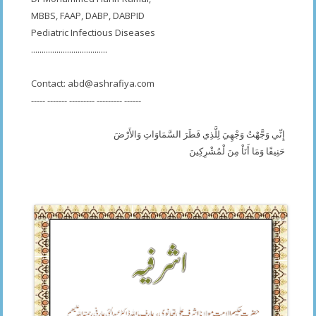
MBBS, FAAP, DABP, DABPID
Pediatric Infectious Diseases
....................................
Contact:
abd@ashrafiya.com
----- ------- --------- --------- ------
إِنِّي وَجَّهْتُ وَجْهِيَ لِلَّذِي فَطَرَ السَّمَاوَاتِ وَالأَرْضَ
حَنِيفًا وَمَا أَنَاْ مِنَ لْمُشْرِكِينَ