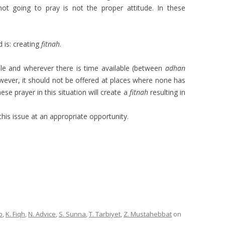
t going to pray is not the proper attitude. In these
 is: creating
fitnah
.
le and wherever there is time available (between
adhan
wever, it should not be offered at places where none has
hese prayer in this situation will create a
fitnah
resulting in
his issue at an appropriate opportunity.
p
,
K. Fiqh
,
N. Advice
,
S. Sunna
,
T. Tarbiyet
,
Z. Mustahebbat
on