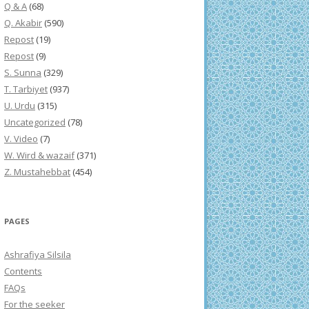
Q & A
(68)
Q. Akabir
(590)
Repost
(19)
Repost
(9)
S. Sunna
(329)
T. Tarbiyet
(937)
U. Urdu
(315)
Uncategorized
(78)
V. Video
(7)
W. Wird & wazaif
(371)
Z. Mustahebbat
(454)
PAGES
Ashrafiya Silsila
Contents
FAQs
For the seeker