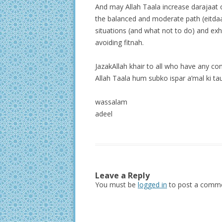
And may Allah Taala increase darajaat o
the balanced and moderate path (eitdaal
situations (and what not to do) and ex
avoiding fitnah.
JazakAllah khair to all who have any con
Allah Taala hum subko ispar a’mal ki ta
wassalam
adeel
Leave a Reply
You must be
logged in
to post a comme