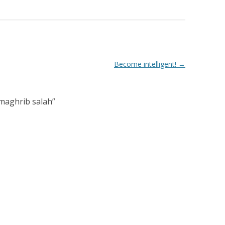
Become intelligent!
→
 maghrib salah
”