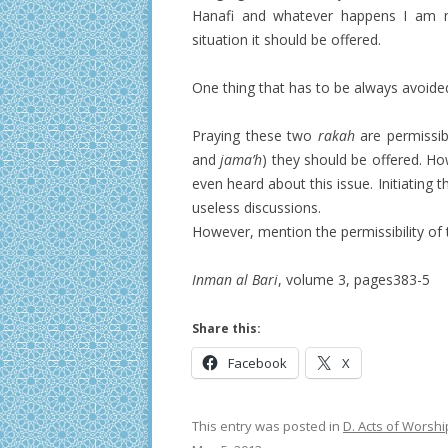
Hanafi and whatever happens I am no
situation it should be offered.
One thing that has to be always avoided
Praying these two
rakah
are permissib
and
jama’h
) they should be offered. Ho
even heard about this issue. Initiating t
useless discussions.
However, mention the permissibility of t
Inman al Bari
, volume 3, pages383-5
Share this:
Facebook
X
This entry was posted in
D. Acts of Worshi