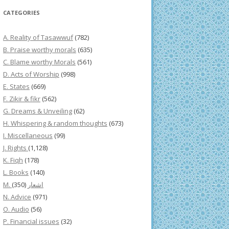
CATEGORIES
A. Reality of Tasawwuf
(782)
B. Praise worthy morals
(635)
C. Blame worthy Morals
(561)
D. Acts of Worship
(998)
E. States
(669)
F. Zikir & fikr
(562)
G. Dreams & Unveiling
(62)
H. Whispering & random thoughts
(673)
I. Miscellaneous
(99)
J. Rights
(1,128)
K. Fiqh
(178)
L. Books
(140)
(350)
M. اشعار
N. Advice
(971)
O. Audio
(56)
P. Financial issues
(32)