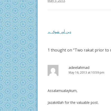
May 5, 2013
.
Post
←
دين أور شوق
navigation
1 thought on “
Two rakat prior to
adeelahmad
May 16, 2013 at 10:59 pm
Assalamualaykum,
JazakAllah for the valuable post.