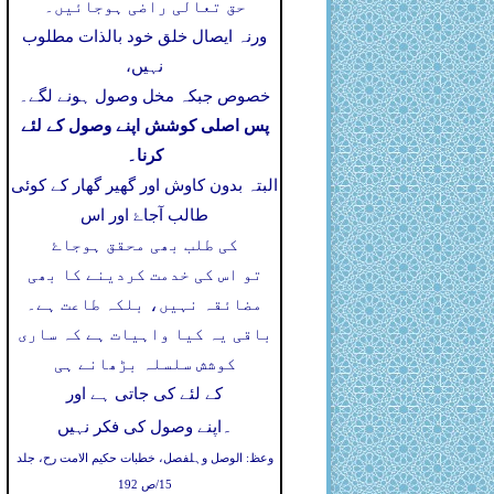
حق تعالی راضی ہوجائیں۔
ورنہ ایصال خلق خود بالذات مطلوب
نہیں،
خصوص جبکہ مخل وصول ہونے لگے۔
پس اصلی کوشش اپنے وصول کے لئے
کرنا۔
البتہ بدون کاوش اور گھیر گھار کے کوئی
طالب آجاۓ اور اس
کی طلب بھی محقق ہوجاۓ
تو اس کی خدمت کردینے کا بھی
مضائقہ نہیں، بلکہ طاعت ہے۔
باقی یہ کیا واہیات ہے کہ ساری
کوشش سلسلہ بڑھانے ہی
کے لئے کی جاتی ہے اور
۔
اپنے وصول کی فکر نہیں
وعظ: الوصل وہلفصل، خطبات حکیم الامت رح، جلد
15/ص 192