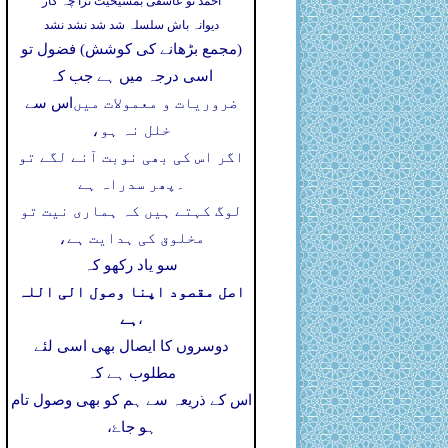
احمد تو عاشقی بمشیخیت ترا چہ کار
دیوانہ باش سلسلہ شد شد نشد نشد
(مجمع بڑھانے کی کوشش) فضول تو
اسی درجہ میں ہے جب کہ
ضروریات و معمولات میں
اس سے
خلل نہ ہو،
اگر اس کی بھی نوبت آنے لگے تو
۔
پھر سدراہ ہے
لوگ کہتے ہیں کہ ہماری نیت تو
مخلوق کی ہدایت ہے،
سو یاد رکھو کہ
اصل مقصود اپنا وصول الی اللہ
ہے
،
دوسروں کا ایصال بھی اسی لئے
مطلوب ہے کہ
اس کے ذریعہ سے ہم کو بھی وصول تام
ہو جاۓ،