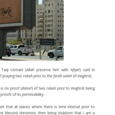
Taqi Usmani (Allah preserve him with
‘afiyet
) said in
 of praying two
rakah
prior to the
fardh salah
of
maghrib
,
 is no proof (
daleel
) of two
rakah
prior to
maghrib
being
roofs of its permissibility.
t that at places where there is time interval prior to
 the blessed
Haramain
, then being stubborn that I am a