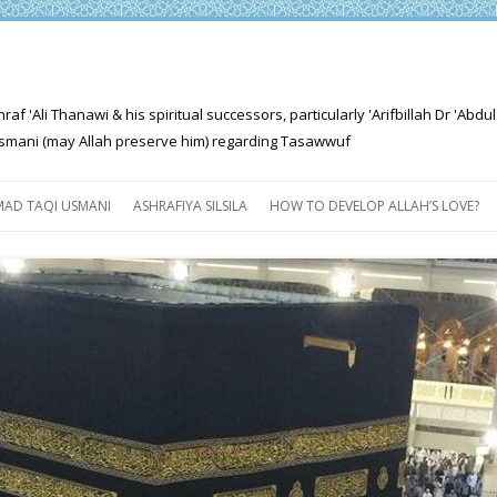
'Ali Thanawi & his spiritual successors, particularly 'Arifbillah Dr 'Abdul
mani (may Allah preserve him) regarding Tasawwuf
Skip
to
AD TAQI USMANI
ASHRAFIYA SILSILA
HOW TO DEVELOP ALLAH’S LOVE?
content
THE SALIENT FEATURES OF
ASHRAFIYA PATH
FOR THE SEEKER
PROGRESS EXPLAINED