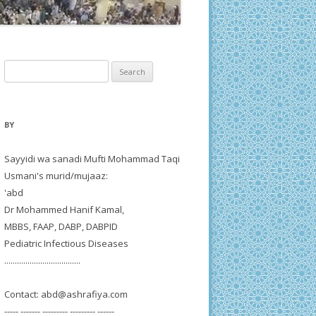
Search
for:
BY
Sayyidi wa sanadi Mufti Mohammad Taqi
Usmani's murid/mujaaz:
'abd
Dr Mohammed Hanif Kamal,
MBBS, FAAP, DABP, DABPID
Pediatric Infectious Diseases
....................................
Contact:
abd@ashrafiya.com
----- ------- --------- --------- ------