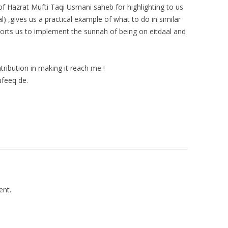
f Hazrat Mufti Taqi Usmani saheb for highlighting to us
) ,gives us a practical example of what to do in similar
horts us to implement the sunnah of being on eitdaal and
tribution in making it reach me !
ufeeq de.
nt.