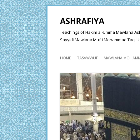
ASHRAFIYA
Teachings of Hakim al-Umma Mawlana Ashraf 
Sayyidi Mawlana Mufti Mohammad Taqi Us
HOME
TASAWWUF
MAWLANA MOHAMM