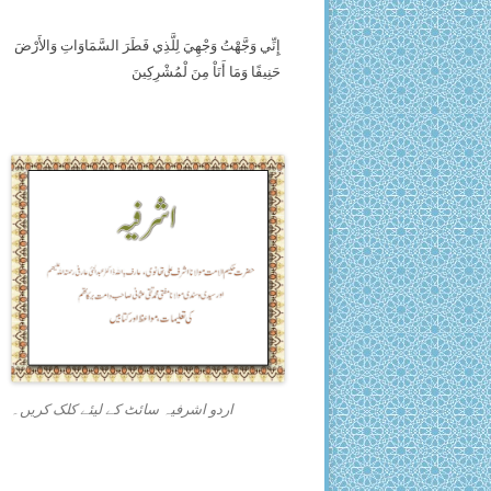
إِنِّي وَجَّهْتُ وَجْهِيَ لِلَّذِي فَطَرَ السَّمَاوَاتِ وَالأَرْضَ
حَنِيفًا وَمَا أَنَاْ مِنَ لْمُشْرِكِينَ
اردو اشرفیہ سائٹ کے لیئے کلک کریں۔