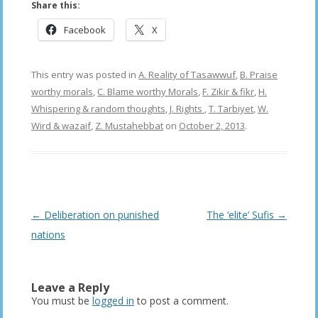
Share this:
Facebook
X
This entry was posted in
A. Reality of Tasawwuf
,
B. Praise
worthy morals
,
C. Blame worthy Morals
,
F. Zikir & fikr
,
H.
Whispering & random thoughts
,
J. Rights
,
T. Tarbiyet
,
W.
Wird & wazaif
,
Z. Mustahebbat
on
October 2, 2013
.
Post
←
Deliberation on punished
The ‘elite’ Sufis
→
navigation
nations
Leave a Reply
You must be
logged in
to post a comment.