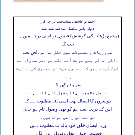
احمد تو عاشقی بمشیخیت ترا چہ کار
دیوانہ باش سلسلہ شد شد نشد نشد
(مجمع بڑھانے کی کوشش) فضول تو اسی درجہ میں ہے
جب کہ
ضروریات و معمولات میں خلل نہ ہو،
اس سے
۔
اگر اس کی بھی نوبت آنے لگے تو پھر سدراہ ہے
لوگ کہتے ہیں کہ ہماری نیت تو مخلوق کی ہدایت
ہے،
سو یاد رکھو کہ
اصل مقصود اپنا وصول الی اللہ ہے
،
دوسروں کا ایصال بھی اسی لئے مطلوب ہے کہ
اس کے ذریعہ سے ہم کو بھی وصول تام ہو جاۓ،
حق تعالی راضی ہوجائیں۔
ورنہ ایصال خلق خود بالذات مطلوب نہیں،
خصوص جبکہ مخل وصول ہونے لگے۔