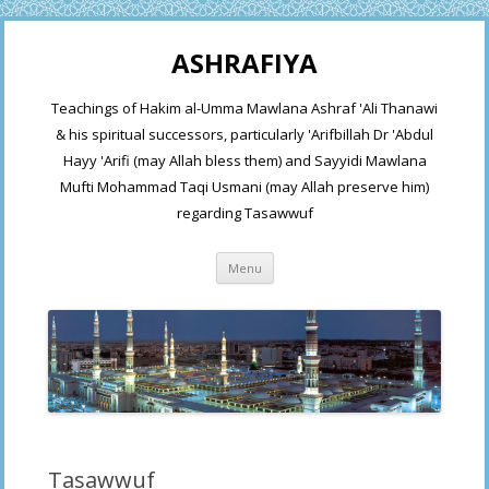
ASHRAFIYA
Teachings of Hakim al-Umma Mawlana Ashraf 'Ali Thanawi
& his spiritual successors, particularly 'Arifbillah Dr 'Abdul
Hayy 'Arifi (may Allah bless them) and Sayyidi Mawlana
Mufti Mohammad Taqi Usmani (may Allah preserve him)
regarding Tasawwuf
Skip
Menu
to
content
Tasawwuf