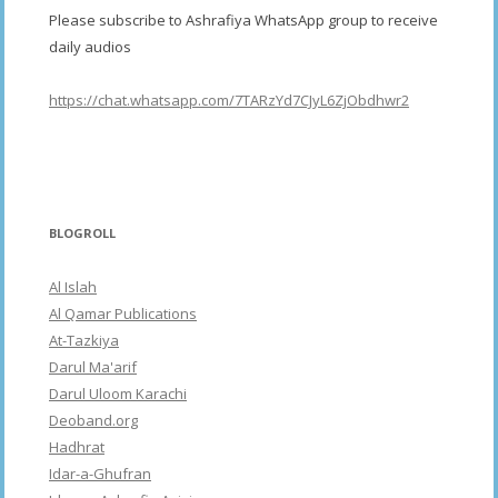
Please subscribe to Ashrafiya WhatsApp group to receive
daily audios
https://chat.whatsapp.com/7TARzYd7CJyL6ZjObdhwr2
BLOGROLL
Al Islah
Al Qamar Publications
At-Tazkiya
Darul Ma'arif
Darul Uloom Karachi
Deoband.org
Hadhrat
Idar-a-Ghufran