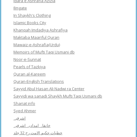
Idara e Ashrafia Azizia
Ilmgate
In Shaykh's Clothing
Islamic Books City
Khanqah Imdadiya Ashrafiya
Maktaba Maariful Quran
Mawaiz-e-Ashrafia(Urdu)
Memoirs of Mufti Taqi Usmani db
Noor-e-Sunnat
Pearls of Tazkiya
Quran al-Kareem
Quran-English Translations
Sayyid Abul Hasan Ali Nadwi ra Center
Sayyidi wa sanadi Shaykh Mufti Taqi Usmani db
Shariat info
Syed Ahmer
اشرفبہ
خانقاہ امدادیہ اشرفیہ
خطبات حکیم الامت رح 32 جلد