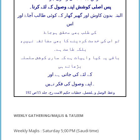
پس اصلی کوشش اپنے وصول کے لئے کرنا۔
البتہ بدون کاوش اور گھیر گھار کے کوئی طالب آجاۓ اور
اس
کی طلب بھی محقق ہوجاۓ
تو اس کی خدمت کردینے کا بھی مضائقہ نہیں،
بلکہ طاعت ہے۔
باقی یہ کیا واہیات ہے کہ ساری کوشش سلسلہ
بڑھانے ہی
کے لئے کی جاتی ہے اور
۔
اپنے وصول کی فکر نہیں
وعظ: الوصل وہلفصل، خطبات حکیم الامت رح، جلد 15/ص 192
WEEKLY GATHERING/MAJLIS & TA’LEEM
Weekly Majlis : Saturday 5;00 PM (Saudi time)