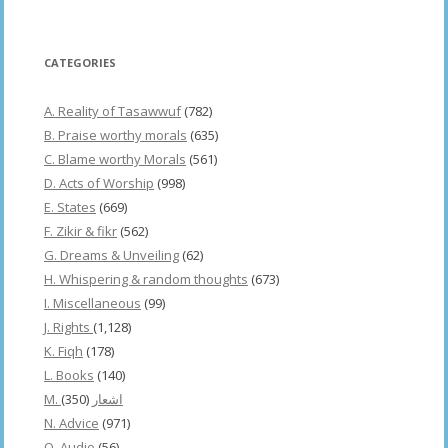
CATEGORIES
A. Reality of Tasawwuf
(782)
B. Praise worthy morals
(635)
C. Blame worthy Morals
(561)
D. Acts of Worship
(998)
E. States
(669)
F. Zikir & fikr
(562)
G. Dreams & Unveiling
(62)
H. Whispering & random thoughts
(673)
I. Miscellaneous
(99)
J. Rights
(1,128)
K. Fiqh
(178)
L. Books
(140)
(350)
M. اشعار
N. Advice
(971)
O. Audio
(56)