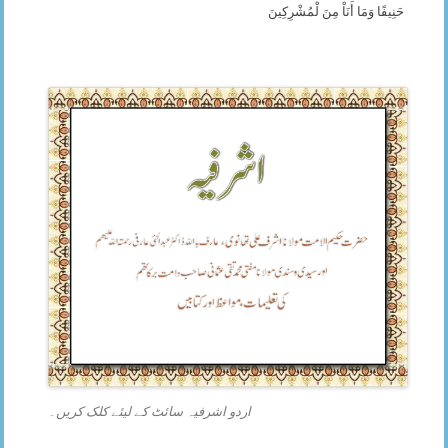
حَنِيفًا وَمَا أَنَاْ مِنَ لْمُشْرِكِينَ
اردو اشرفیہ سائٹ کے لیئے کلک کریں۔