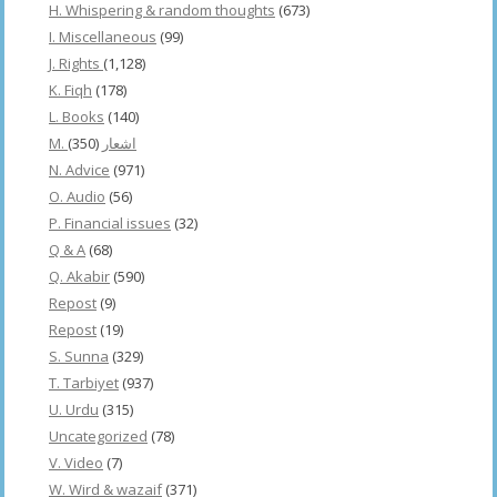
H. Whispering & random thoughts
(673)
I. Miscellaneous
(99)
J. Rights
(1,128)
K. Fiqh
(178)
L. Books
(140)
(350)
M. اشعار
N. Advice
(971)
O. Audio
(56)
P. Financial issues
(32)
Q & A
(68)
Q. Akabir
(590)
Repost
(9)
Repost
(19)
S. Sunna
(329)
T. Tarbiyet
(937)
U. Urdu
(315)
Uncategorized
(78)
V. Video
(7)
W. Wird & wazaif
(371)