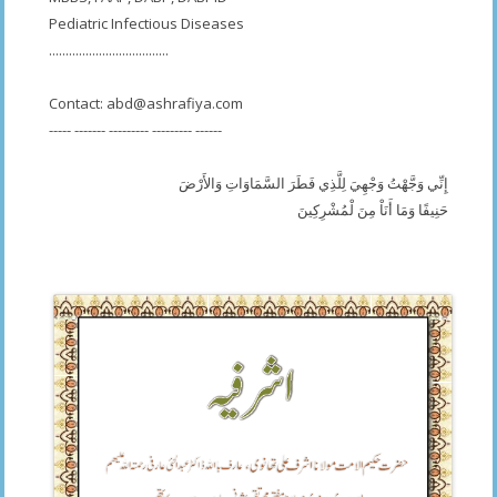
Pediatric Infectious Diseases
....................................
Contact:
abd@ashrafiya.com
----- ------- --------- --------- ------
إِنِّي وَجَّهْتُ وَجْهِيَ لِلَّذِي فَطَرَ السَّمَاوَاتِ وَالأَرْضَ
حَنِيفًا وَمَا أَنَاْ مِنَ لْمُشْرِكِينَ