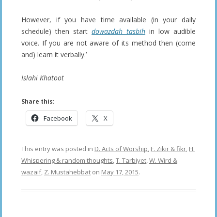
However, if you have time available (in your daily
schedule) then start
dowazdah tasbih
in low audible
voice. If you are not aware of its method then (come
and) learn it verbally.’
Islahi Khatoot
Share this:
Facebook
X
This entry was posted in
D. Acts of Worship
,
F. Zikir & fikr
,
H.
Whispering & random thoughts
,
T. Tarbiyet
,
W. Wird &
wazaif
,
Z. Mustahebbat
on
May 17, 2015
.