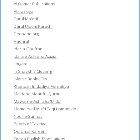
Al Qamar Publications
At-Tazkiya
Darul Ma'arif
Darul Uloom Karachi
Deoband.org
Hadhrat
Idar-a-Ghufran
Idara e Ashrafia Azizia
Ilmgate
In Shaykh's Clothing
Islamic Books City
Khanqah Imdadiya Ashrafiya
Maktaba Maariful Quran
Mawaiz-e-Ashrafia(Urdu)
Memoirs of Mufti Taqi Usmani db
Noor-e-Sunnat
Pearls of Tazkiya
Quran al-Kareem
Quran-English Translations