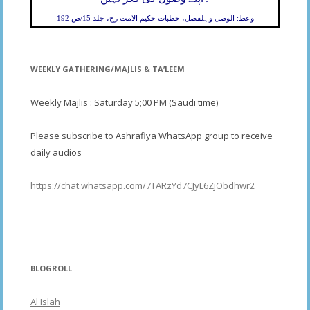
وعظ: الوصل وہلفصل، خطبات حکیم الامت رح، جلد 15/ص 192
WEEKLY GATHERING/MAJLIS & TA’LEEM
Weekly Majlis : Saturday 5;00 PM (Saudi time)
Please subscribe to Ashrafiya WhatsApp group to receive
daily audios
https://chat.whatsapp.com/7TARzYd7CJyL6ZjObdhwr2
BLOGROLL
Al Islah