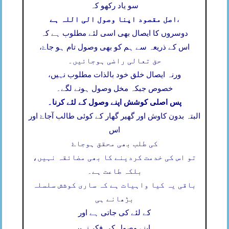
سو یاد رکھو کہ
اصل مقصود اپنا وصول الی اللہ ہے
،
دوسروں کا ایصال بھی اسی لئے مطلوب ہے کہ
اس کے ذریعہ سے ہم کو بھی وصول تام ہو جاۓ،
حق تعالی راضی ہوجائیں۔
ورنہ ایصال خلق خود بالذات مطلوب نہیں،
خصوص جبکہ مخل وصول ہونے لگے۔
پس اصلی کوشش اپنے وصول کے لئے کرنا۔
البتہ بدون کاوش اور گھیر گھار کے کوئی طالب آجاۓ اور
اس
کی طلب بھی محقق ہوجاۓ
تو اس کی خدمت کردینے کا بھی مضائقہ نہیں،
بلکہ طاعت ہے۔
باقی یہ کیا واہیات ہے کہ ساری کوشش سلسلہ
بڑھانے ہی
کے لئے کی جاتی ہے اور
۔
اپنے وصول کی فکر نہیں