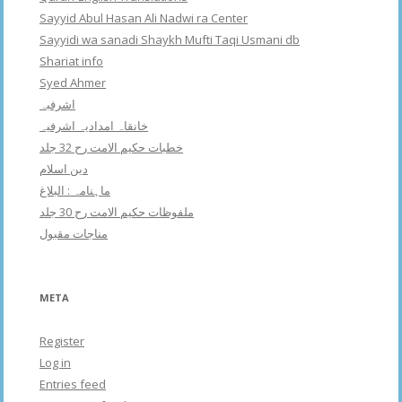
Sayyid Abul Hasan Ali Nadwi ra Center
Sayyidi wa sanadi Shaykh Mufti Taqi Usmani db
Shariat info
Syed Ahmer
اشرفبہ
خانقاہ امدادیہ اشرفیہ
خطبات حکیم الامت رح 32 جلد
دین اسلام
ماہنامہ : البلاغ
ملفوظات حکیم الامت رح 30 جلد
مناجات مقبول
META
Register
Log in
Entries feed