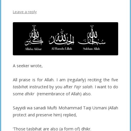
Leave a reply
A seeker wrote,
All praise is for Allah. I am (regularly) reciting the five
tasbiha
t instructed by you after
Fajr salah
. I want to do
some
dhikr
(remembrance of Allah) also.
Sayyidi wa sanadi Mufti Mohammad Taqi Usmani (Allah
protect and preserve him) replied,
‘Those tasbihat are also (a form of) dhikr.