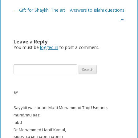
Post
←
Gift for Shaykh: The art
Answers to Islahi questions
navigation
→
Leave a Reply
You must be
logged in
to post a comment.
Search
for:
BY
Sayyidi wa sanadi Mufti Mohammad Taqi Usmani's
murid/mujaaz:
'abd
Dr Mohammed Hanif Kamal,
MBBS, FAAP, DABP, DABPID