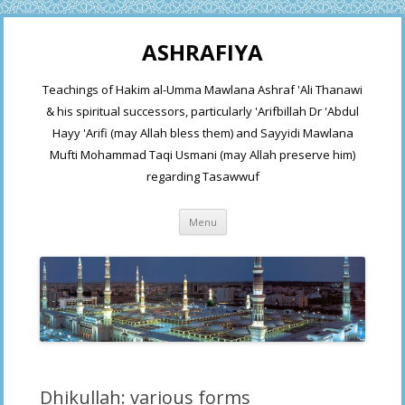
ASHRAFIYA
Teachings of Hakim al-Umma Mawlana Ashraf 'Ali Thanawi
& his spiritual successors, particularly 'Arifbillah Dr 'Abdul
Hayy 'Arifi (may Allah bless them) and Sayyidi Mawlana
Mufti Mohammad Taqi Usmani (may Allah preserve him)
regarding Tasawwuf
Skip
Menu
to
content
Dhikullah: various forms