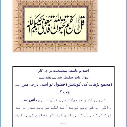
احمد تو عاشقی بمشیخیت ترا چہ کار
دیوانہ باش سلسلہ شد شد نشد نشد
(مجمع بڑھانے کی کوشش) فضول تو اسی درجہ میں ہے
جب کہ
ضروریات و معمولات میں خلل نہ ہو،
اس سے
۔
اگر اس کی بھی نوبت آنے لگے تو پھر سدراہ ہے
لوگ کہتے ہیں کہ ہماری نیت تو مخلوق کی ہدایت
ہے،