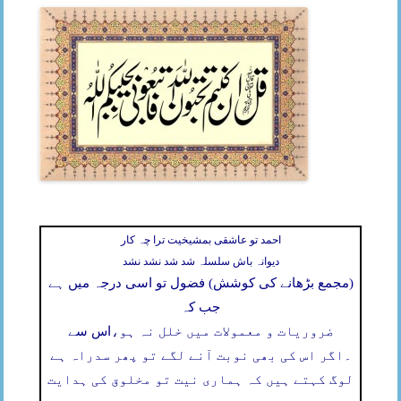
احمد تو عاشقی بمشیخیت ترا چہ کار
دیوانہ باش سلسلہ شد شد نشد نشد
(مجمع بڑھانے کی کوشش) فضول تو اسی درجہ میں ہے
جب کہ
ضروریات و معمولات میں خلل نہ ہو،
اس سے
۔
اگر اس کی بھی نوبت آنے لگے تو پھر سدراہ ہے
لوگ کہتے ہیں کہ ہماری نیت تو مخلوق کی ہدایت