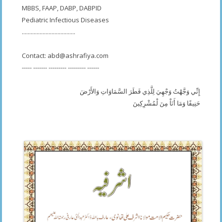
MBBS, FAAP, DABP, DABPID
Pediatric Infectious Diseases
....................................
Contact:
abd@ashrafiya.com
----- ------- --------- --------- ------
إِنِّي وَجَّهْتُ وَجْهِيَ لِلَّذِي فَطَرَ السَّمَاوَاتِ وَالأَرْضَ
حَنِيفًا وَمَا أَنَاْ مِنَ لْمُشْرِكِينَ