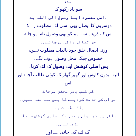
ہے،
سو یاد رکھو کہ
اصل مقصود اپنا وصول الی اللہ ہے
،
دوسروں کا ایصال بھی اسی لئے مطلوب ہے کہ
اس کے ذریعہ سے ہم کو بھی وصول تام ہو جاۓ،
حق تعالی راضی ہوجائیں۔
ورنہ ایصال خلق خود بالذات مطلوب نہیں،
خصوص جبکہ مخل وصول ہونے لگے۔
پس اصلی کوشش اپنے وصول کے لئے کرنا۔
البتہ بدون کاوش اور گھیر گھار کے کوئی طالب آجاۓ اور
اس
کی طلب بھی محقق ہوجاۓ
تو اس کی خدمت کردینے کا بھی مضائقہ نہیں،
بلکہ طاعت ہے۔
باقی یہ کیا واہیات ہے کہ ساری کوشش سلسلہ
بڑھانے ہی
کے لئے کی جاتی ہے اور