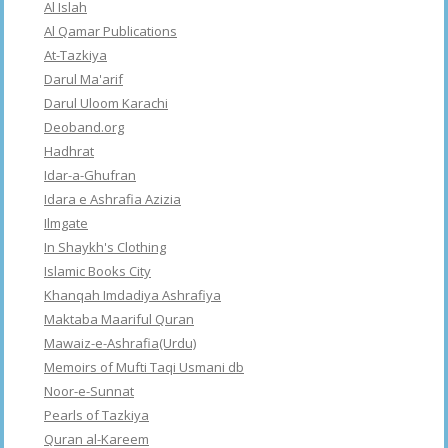
Al Islah
Al Qamar Publications
At-Tazkiya
Darul Ma'arif
Darul Uloom Karachi
Deoband.org
Hadhrat
Idar-a-Ghufran
Idara e Ashrafia Azizia
Ilmgate
In Shaykh's Clothing
Islamic Books City
Khanqah Imdadiya Ashrafiya
Maktaba Maariful Quran
Mawaiz-e-Ashrafia(Urdu)
Memoirs of Mufti Taqi Usmani db
Noor-e-Sunnat
Pearls of Tazkiya
Quran al-Kareem