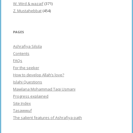
W. Wird & wazaif
(371)
Z. Mustahebbat
(454)
PAGES
Ashrafiya Silsila
Contents
FAQs
For the seeker
How to develop Allah’s love?
Islahi Questions
Mawlana Mohammad Taqi Usmani
Progress explained
Site Index
Tasawwuf
The salient features of Ashrafiya path