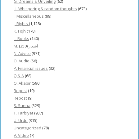
G. Dreams & Unveiling
(62)
H. Whispering & random thoughts
(673)
I. Miscellaneous
(99)
J. Rights
(1,128)
K. Fiqh
(178)
L. Books
(140)
(350)
M. اشعار
N. Advice
(971)
O. Audio
(56)
P. Financial issues
(32)
Q & A
(68)
Q. Akabir
(590)
Repost
(19)
Repost
(9)
S. Sunna
(329)
T. Tarbiyet
(937)
U. Urdu
(315)
Uncategorized
(78)
V. Video
(7)