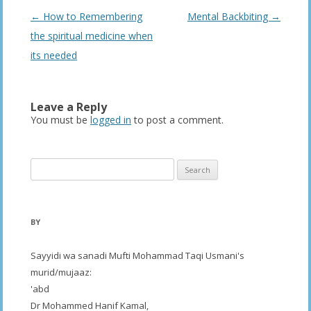
Post
←
How to Remembering
Mental Backbiting
→
navigation
the spiritual medicine when
its needed
Leave a Reply
You must be
logged in
to post a comment.
Search
for:
BY
Sayyidi wa sanadi Mufti Mohammad Taqi Usmani's
murid/mujaaz:
'abd
Dr Mohammed Hanif Kamal,