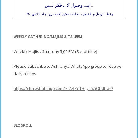
۔
اپنے وصول کی فکر نہیں
وعظ: الوصل وہلفصل، خطبات حکیم الامت رح، جلد 15/ص 192
WEEKLY GATHERING/MAJLIS & TA’LEEM
Weekly Majlis : Saturday 5;00 PM (Saudi time)
Please subscribe to Ashrafiya WhatsApp group to receive
daily audios
https://chat.whatsapp.com/7TARzYd7CJyL6ZjObdhwr2
BLOGROLL