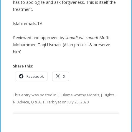
has to apologize and ask forgiveness. This is itself the
treatment.
Islahi emails:TA
Reviewed and approved by
sanadi
wa
sanadi
Mufti
Mohammed Taqi Usmani (Allah protect & preserve
him)
Share this:
Facebook
X
This entry was posted in
C. Blame worthy Morals
,
J. Rights
,
N. Advice
,
Q & A
,
T. Tarbiyet
on
July 25, 2020
.