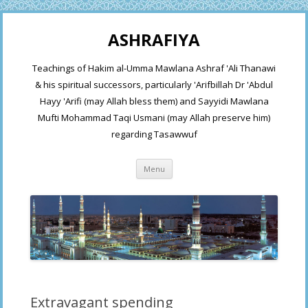
ASHRAFIYA
Teachings of Hakim al-Umma Mawlana Ashraf 'Ali Thanawi
& his spiritual successors, particularly 'Arifbillah Dr 'Abdul
Hayy 'Arifi (may Allah bless them) and Sayyidi Mawlana
Mufti Mohammad Taqi Usmani (may Allah preserve him)
regarding Tasawwuf
Skip
Menu
to
content
Extravagant spending