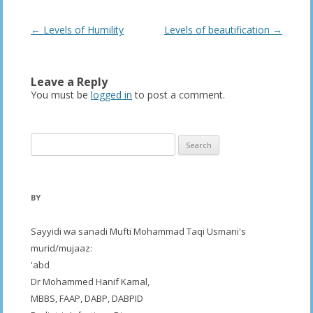
Post
←
Levels of Humility
Levels of beautification
→
navigation
Leave a Reply
You must be
logged in
to post a comment.
Search
for:
BY
Sayyidi wa sanadi Mufti Mohammad Taqi Usmani's
murid/mujaaz:
'abd
Dr Mohammed Hanif Kamal,
MBBS, FAAP, DABP, DABPID