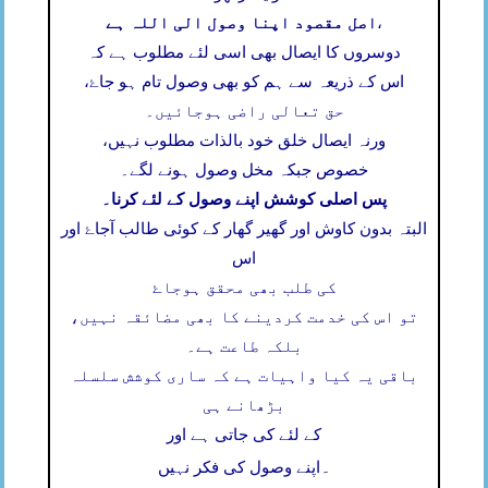
اصل مقصود اپنا وصول الی اللہ ہے
،
دوسروں کا ایصال بھی اسی لئے مطلوب ہے کہ
اس کے ذریعہ سے ہم کو بھی وصول تام ہو جاۓ،
حق تعالی راضی ہوجائیں۔
ورنہ ایصال خلق خود بالذات مطلوب نہیں،
خصوص جبکہ مخل وصول ہونے لگے۔
پس اصلی کوشش اپنے وصول کے لئے کرنا۔
البتہ بدون کاوش اور گھیر گھار کے کوئی طالب آجاۓ اور
اس
کی طلب بھی محقق ہوجاۓ
تو اس کی خدمت کردینے کا بھی مضائقہ نہیں،
بلکہ طاعت ہے۔
باقی یہ کیا واہیات ہے کہ ساری کوشش سلسلہ
بڑھانے ہی
کے لئے کی جاتی ہے اور
۔
اپنے وصول کی فکر نہیں