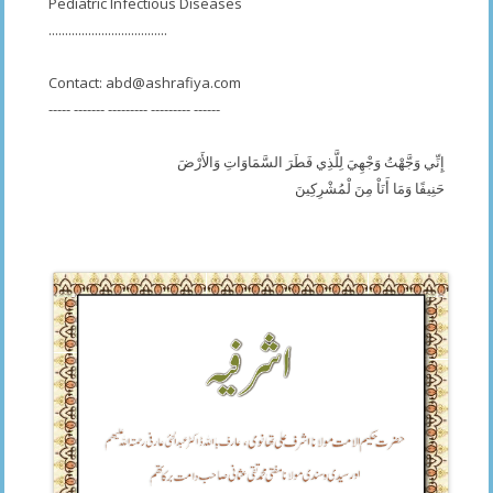
Pediatric Infectious Diseases
....................................
Contact:
abd@ashrafiya.com
----- ------- --------- --------- ------
إِنِّي وَجَّهْتُ وَجْهِيَ لِلَّذِي فَطَرَ السَّمَاوَاتِ وَالأَرْضَ
حَنِيفًا وَمَا أَنَاْ مِنَ لْمُشْرِكِينَ