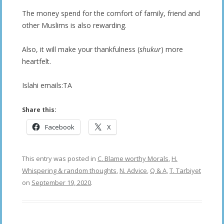
The money spend for the comfort of family, friend and
other Muslims is also rewarding.
Also, it will make your thankfulness (
shukur
) more
heartfelt.
Islahi emails:TA
Share this:
Facebook
X
This entry was posted in
C. Blame worthy Morals
,
H.
Whispering & random thoughts
,
N. Advice
,
Q & A
,
T. Tarbiyet
on
September 19, 2020
.