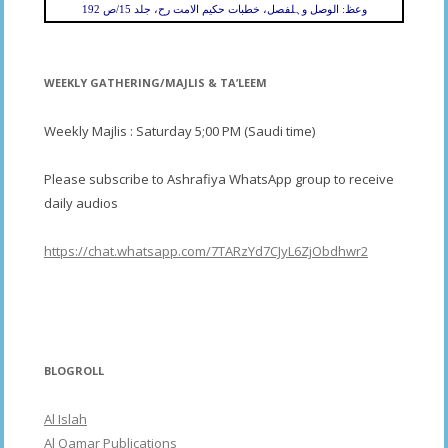
وعظ: الوصل وہلفصل، خطبات حکیم الامت رح، جلد 15/ص 192
WEEKLY GATHERING/MAJLIS & TA’LEEM
Weekly Majlis : Saturday 5;00 PM (Saudi time)
Please subscribe to Ashrafiya WhatsApp group to receive
daily audios
https://chat.whatsapp.com/7TARzYd7CJyL6ZjObdhwr2
BLOGROLL
Al Islah
Al Qamar Publications