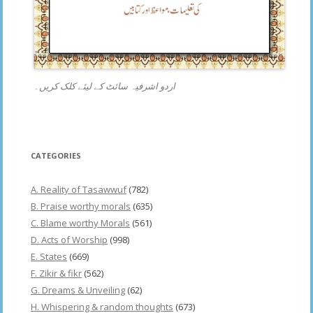
اردو اشرفیہ سائٹ کے لیئے کلک کریں۔
CATEGORIES
A. Reality of Tasawwuf
(782)
B. Praise worthy morals
(635)
C. Blame worthy Morals
(561)
D. Acts of Worship
(998)
E. States
(669)
F. Zikir & fikr
(562)
G. Dreams & Unveiling
(62)
H. Whispering & random thoughts
(673)