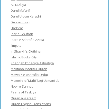
At-Tazkiya
Darul Ma'arif
Darul Uloom Karachi
Deoband.org
Hadhrat
Idar-a-Ghufran
Idara e Ashrafia Azizia
Ilmgate
In Shaykh's Clothing
Islamic Books City
Khanqah Imdadiya Ashrafiya
Maktaba Maariful Quran
Mawaiz-e-Ashrafia(Urdu)
Memoirs of Mufti Taqi Usmani db
Noor-e-Sunnat
Pearls of Tazkiya
Quran al-Kareem
Quran-English Translations