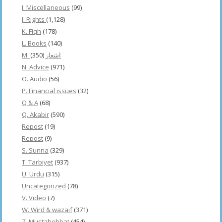
I. Miscellaneous
(99)
J. Rights
(1,128)
K. Fiqh
(178)
L. Books
(140)
(350)
M. اشعار
N. Advice
(971)
O. Audio
(56)
P. Financial issues
(32)
Q & A
(68)
Q. Akabir
(590)
Repost
(19)
Repost
(9)
S. Sunna
(329)
T. Tarbiyet
(937)
U. Urdu
(315)
Uncategorized
(78)
V. Video
(7)
W. Wird & wazaif
(371)
Z. Mustahebbat
(454)