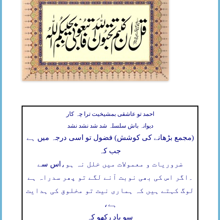
احمد تو عاشقی بمشیخیت ترا چہ کار
دیوانہ باش سلسلہ شد شد نشد نشد
(مجمع بڑھانے کی کوشش) فضول تو اسی درجہ میں ہے
جب کہ
ضروریات و معمولات میں خلل نہ ہو،
اس سے
۔
اگر اس کی بھی نوبت آنے لگے تو پھر سدراہ ہے
لوگ کہتے ہیں کہ ہماری نیت تو مخلوق کی ہدایت
ہے،
سو یاد رکھو کہ