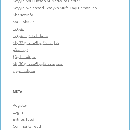
Sayyid Abul Hasan Ali Nadwi ra Center
Sayyidi wa sanadi Shaykh Mufti Taqi Usmani db
Shariat info
Syed Ahmer
اشرفبہ
خانقاہ امدادیہ اشرفیہ
خطبات حکیم الامت رح 32 جلد
دین اسلام
ماہنامہ : البلاغ
ملفوظات حکیم الامت رح 30 جلد
مناجات مقبول
META
Register
Log in
Entries feed
Comments feed