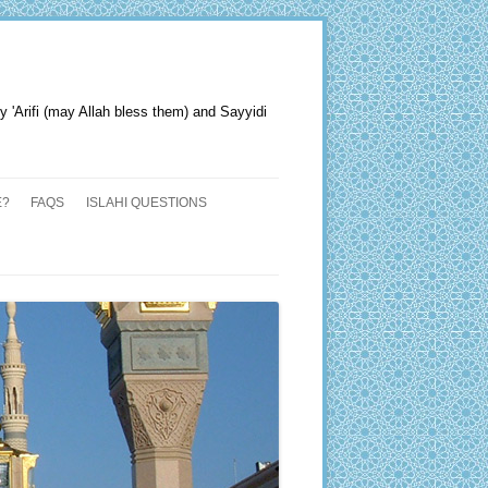
y 'Arifi (may Allah bless them) and Sayyidi
E?
FAQS
ISLAHI QUESTIONS