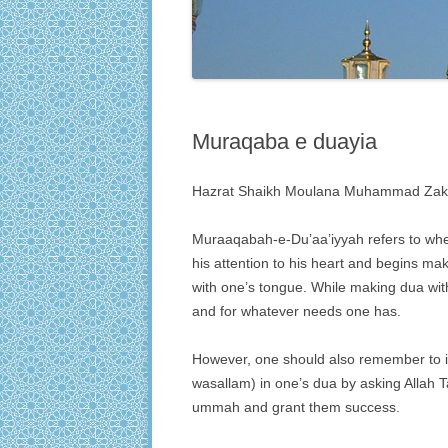
Muraqaba e duayia
Hazrat Shaikh Moulana Muhammad Zakariy
Muraaqabah-e-Du’aa’iyyah refers to wher
his attention to his heart and begins ma
with one’s tongue. While making dua wit
and for whatever needs one has.
However, one should also remember to in
wasallam) in one’s dua by asking Allah T
ummah and grant them success.