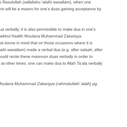
 Rasulullah (sallallahu ‘alaihi wasallam), when one
his will be a means for one’s duas gaining acceptance by
ua verbally, it is also permissible to make dua in one’s
Sheikhul Hadith Moulana Muhammad Zakariyya
 be borne in mind that on those occasions where it is
alaihi wasallam) made a verbal dua (e.g. after salaah, after
should recite these masnoon duas verbally in order to
at other times, one can make dua to Allah Ta‘ala verbally
Moulana Muhammad Zakariyya (rahmatullahi ‘alaih) pg.