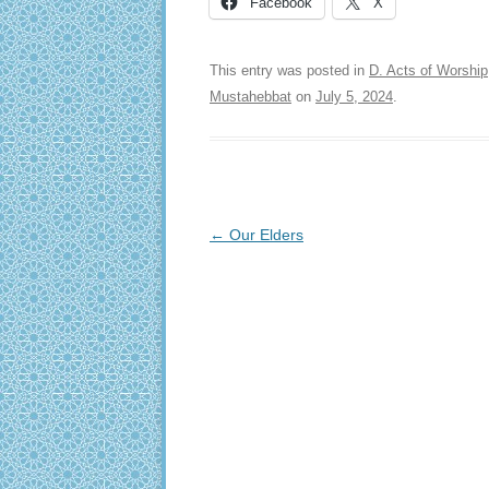
Facebook
X
This entry was posted in
D. Acts of Worship
Mustahebbat
on
July 5, 2024
.
Post
←
Our Elders
navigation