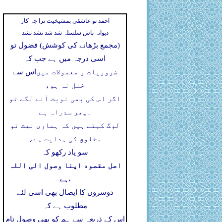
احمد تو عاشقی بمشیخیت ترا چہ کار
دیوانہ باش سلسلہ شد شد نشد نشد
(مجمع بڑھانے کی کوشش) فضول تو
اسی درجہ میں ہے جب کہ
ضروریات و معمولات میں
اس سے
خلل نہ ہو،
اگر اس کی بھی نوبت آنے لگے تو
۔
پھر سدراہ ہے
لوگ کہتے ہیں کہ ہماری نیت تو
مخلوق کی ہدایت ہے،
سو یاد رکھو کہ
اصل مقصود اپنا وصول الی اللہ
ہے
،
دوسروں کا ایصال بھی اسی لئے
مطلوب ہے کہ
اس کے ذریعہ سے ہم کو بھی وصول تام