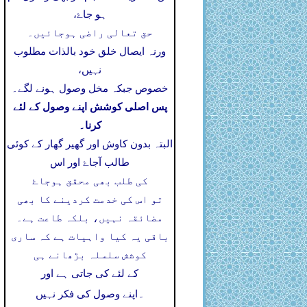
ہو جاۓ،
حق تعالی راضی ہوجائیں۔
ورنہ ایصال خلق خود بالذات مطلوب
نہیں،
خصوص جبکہ مخل وصول ہونے لگے۔
پس اصلی کوشش اپنے وصول کے لئے
کرنا۔
البتہ بدون کاوش اور گھیر گھار کے کوئی
طالب آجاۓ اور اس
کی طلب بھی محقق ہوجاۓ
تو اس کی خدمت کردینے کا بھی
مضائقہ نہیں، بلکہ طاعت ہے۔
باقی یہ کیا واہیات ہے کہ ساری
کوشش سلسلہ بڑھانے ہی
کے لئے کی جاتی ہے اور
۔
اپنے وصول کی فکر نہیں