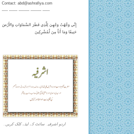
Contact:
abd@ashrafiya.com
----- ------- --------- --------- ------
إِنِّي وَجَّهْتُ وَجْهِيَ لِلَّذِي فَطَرَ السَّمَاوَاتِ وَالأَرْضَ
حَنِيفًا وَمَا أَنَاْ مِنَ لْمُشْرِكِينَ
اردو اشرفیہ سائٹ کے لیئے کلک کریں۔