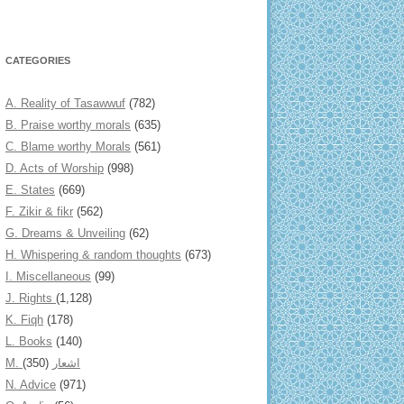
CATEGORIES
A. Reality of Tasawwuf
(782)
B. Praise worthy morals
(635)
C. Blame worthy Morals
(561)
D. Acts of Worship
(998)
E. States
(669)
F. Zikir & fikr
(562)
G. Dreams & Unveiling
(62)
H. Whispering & random thoughts
(673)
I. Miscellaneous
(99)
J. Rights
(1,128)
K. Fiqh
(178)
L. Books
(140)
(350)
M. اشعار
N. Advice
(971)