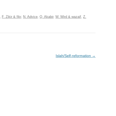
,
F. Zikir & fikr
,
N. Advice
,
Q. Akabir
,
W. Wird & wazaif
,
Z.
Islah/Self-reformation
→