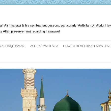
li Thanawi & his spiritual successors, particularly 'Arifbillah Dr 'Abdul Hay
Allah preserve him) regarding Tasawwuf
Skip
to
AD TAQI USMANI
ASHRAFIYA SILSILA
HOW TO DEVELOP ALLAH’S LOV
content
THE SALIENT FEATURES OF
ASHRAFIYA PATH
FOR THE SEEKER
PROGRESS EXPLAINED