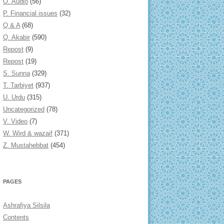
O. Audio
(56)
P. Financial issues
(32)
Q & A
(68)
Q. Akabir
(590)
Repost
(9)
Repost
(19)
S. Sunna
(329)
T. Tarbiyet
(937)
U. Urdu
(315)
Uncategorized
(78)
V. Video
(7)
W. Wird & wazaif
(371)
Z. Mustahebbat
(454)
PAGES
Ashrafiya Silsila
Contents