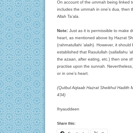
On account of the ummah being linked to
includes the ummah in one’s dua, then t
Allah Ta‘ala.
Note:
Just as it is permissible to make d
heart, as mentioned above by Hazrat 
(rahmatullahi ‘alaih). However, it should
established that Rasulullah (sallallahu ‘
the azaan, after eating, etc.) then one 
practise upon the sunnah. Nevertheless, 
or in one’s heart.
(Qutbul Aqtaab Hazrat Sheikhul Hadith 
434)
Ihyauddeen
Share this: