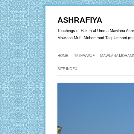
ASHRAFIYA
Teachings of Hakim al-Umma Mawlana Ashraf 'A
Mawlana Mufti Mohammad Taqi Usmani (may 
HOME
TASAWWUF
MAWLANA MOHAMM
SITE INDEX