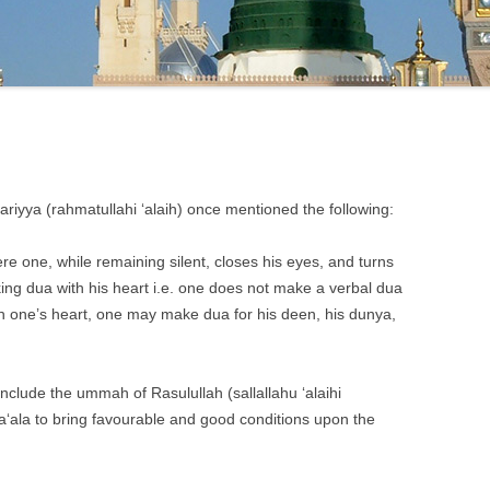
ya (rahmatullahi ‘alaih) once mentioned the following:
e one, while remaining silent, closes his eyes, and turns
king dua with his heart i.e. one does not make a verbal dua
h one’s heart, one may make dua for his deen, his dunya,
clude the ummah of Rasulullah (sallallahu ‘alaihi
a‘ala to bring favourable and good conditions upon the