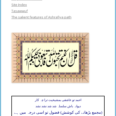
Site Index
Tasawwuf
The salient features of Ashrafiya path
احمد تو عاشقی بمشیخیت ترا چہ کار
دیوانہ باش سلسلہ شد شد نشد نشد
(مجمع بڑھانے کی کوشش) فضول تو اسی درجہ میں ہے