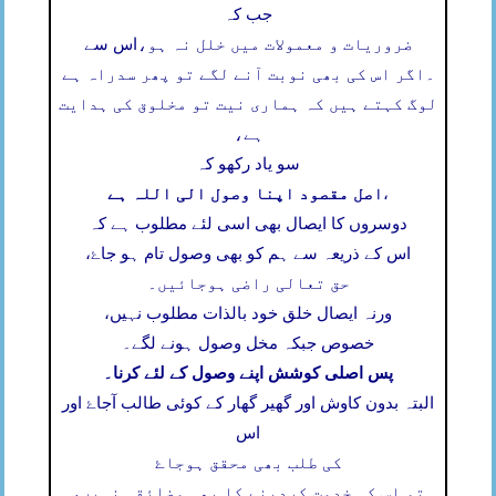
جب کہ
ضروریات و معمولات میں خلل نہ ہو،
اس سے
۔
اگر اس کی بھی نوبت آنے لگے تو پھر سدراہ ہے
لوگ کہتے ہیں کہ ہماری نیت تو مخلوق کی ہدایت
ہے،
سو یاد رکھو کہ
اصل مقصود اپنا وصول الی اللہ ہے
،
دوسروں کا ایصال بھی اسی لئے مطلوب ہے کہ
اس کے ذریعہ سے ہم کو بھی وصول تام ہو جاۓ،
حق تعالی راضی ہوجائیں۔
ورنہ ایصال خلق خود بالذات مطلوب نہیں،
خصوص جبکہ مخل وصول ہونے لگے۔
پس اصلی کوشش اپنے وصول کے لئے کرنا۔
البتہ بدون کاوش اور گھیر گھار کے کوئی طالب آجاۓ اور
اس
کی طلب بھی محقق ہوجاۓ
تو اس کی خدمت کردینے کا بھی مضائقہ نہیں،