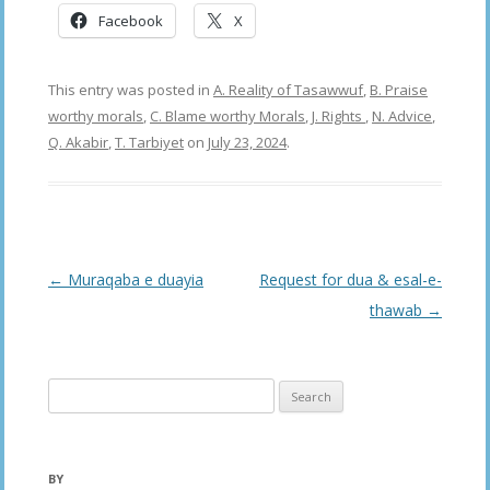
Facebook
X
This entry was posted in
A. Reality of Tasawwuf
,
B. Praise
worthy morals
,
C. Blame worthy Morals
,
J. Rights
,
N. Advice
,
Q. Akabir
,
T. Tarbiyet
on
July 23, 2024
.
Post
←
Muraqaba e duayia
Request for dua & esal-e-
navigation
thawab
→
Search
for:
BY