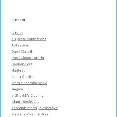
BLOGROLL
Al Islah
Al Qamar Publications
At-Tazkiya
Darul Ma'arif
Darul Uloom Karachi
Deoband.org
Hadhrat
Idar-a-Ghufran
Idara e Ashrafia Azizia
Ilmgate
In Shaykh's Clothing
Islamic Books City
Khanqah Imdadiya Ashrafiya
Maktaba Maariful Quran