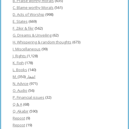
B. Praise worthy morals
(635)
C. Blame worthy Morals
(561)
D. Acts of Worship
(998)
E. States
(669)
F. Zikir & fikr
(562)
G. Dreams & Unveiling
(62)
H. Whispering & random thoughts
(673)
I. Miscellaneous
(99)
J. Rights
(1,128)
K. Fiqh
(178)
L. Books
(140)
(350)
M. اشعار
N. Advice
(971)
O. Audio
(56)
P. Financial issues
(32)
Q & A
(68)
Q. Akabir
(590)
Repost
(9)
Repost
(19)