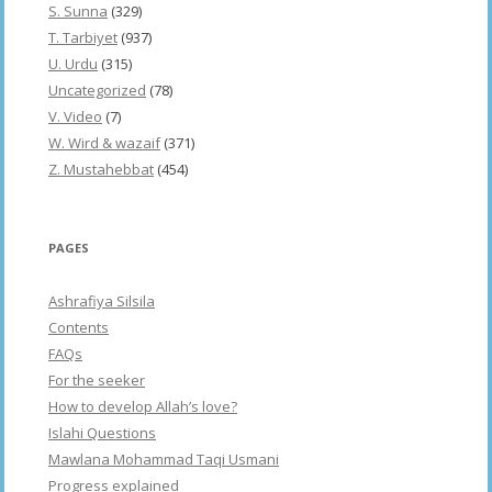
S. Sunna
(329)
T. Tarbiyet
(937)
U. Urdu
(315)
Uncategorized
(78)
V. Video
(7)
W. Wird & wazaif
(371)
Z. Mustahebbat
(454)
PAGES
Ashrafiya Silsila
Contents
FAQs
For the seeker
How to develop Allah’s love?
Islahi Questions
Mawlana Mohammad Taqi Usmani
Progress explained