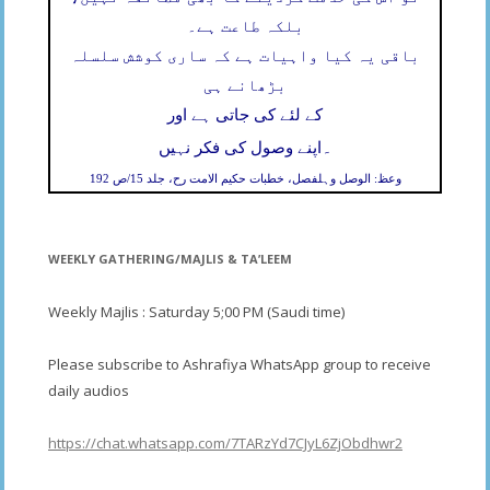
بلکہ طاعت ہے۔
باقی یہ کیا واہیات ہے کہ ساری کوشش سلسلہ
بڑھانے ہی
کے لئے کی جاتی ہے اور
۔
اپنے وصول کی فکر نہیں
وعظ: الوصل وہلفصل، خطبات حکیم الامت رح، جلد 15/ص 192
WEEKLY GATHERING/MAJLIS & TA’LEEM
Weekly Majlis : Saturday 5;00 PM (Saudi time)
Please subscribe to Ashrafiya WhatsApp group to receive
daily audios
https://chat.whatsapp.com/7TARzYd7CJyL6ZjObdhwr2