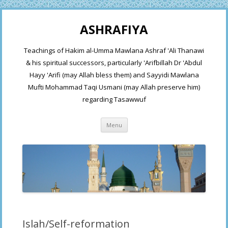
ASHRAFIYA
Teachings of Hakim al-Umma Mawlana Ashraf 'Ali Thanawi
& his spiritual successors, particularly 'Arifbillah Dr 'Abdul
Hayy 'Arifi (may Allah bless them) and Sayyidi Mawlana
Mufti Mohammad Taqi Usmani (may Allah preserve him)
regarding Tasawwuf
Skip
Menu
to
content
Islah/Self-reformation