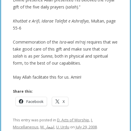
gift of the five daily prayers (
salah
).”
Khutbat e Arifi, Idarae Talefat e Ashrafiya
, Multan, page
55-6
Commemoration of the
Isra-wal mi’raj
requires that we
take good care of this gift and make sure that our
salah
is as per
Sunna
, both in physical and spiritual
form, to the best of our capabilities.
May Allah facilitate this for us. Amin!
Share this:
Facebook
X
This entry was posted in
D. Acts of Worship
,
I.
Miscellaneous
,
M. اشعار
,
U. Urdu
on
July 29, 2008
.