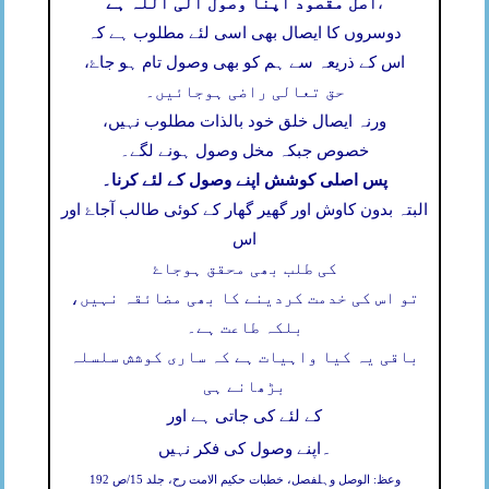
اصل مقصود اپنا وصول الی اللہ ہے
،
دوسروں کا ایصال بھی اسی لئے مطلوب ہے کہ
اس کے ذریعہ سے ہم کو بھی وصول تام ہو جاۓ،
حق تعالی راضی ہوجائیں۔
ورنہ ایصال خلق خود بالذات مطلوب نہیں،
خصوص جبکہ مخل وصول ہونے لگے۔
پس اصلی کوشش اپنے وصول کے لئے کرنا۔
البتہ بدون کاوش اور گھیر گھار کے کوئی طالب آجاۓ اور
اس
کی طلب بھی محقق ہوجاۓ
تو اس کی خدمت کردینے کا بھی مضائقہ نہیں،
بلکہ طاعت ہے۔
باقی یہ کیا واہیات ہے کہ ساری کوشش سلسلہ
بڑھانے ہی
کے لئے کی جاتی ہے اور
۔
اپنے وصول کی فکر نہیں
وعظ: الوصل وہلفصل، خطبات حکیم الامت رح، جلد 15/ص 192