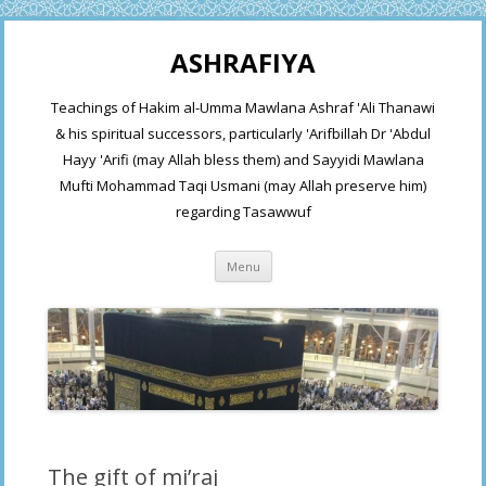
ASHRAFIYA
Teachings of Hakim al-Umma Mawlana Ashraf 'Ali Thanawi
& his spiritual successors, particularly 'Arifbillah Dr 'Abdul
Hayy 'Arifi (may Allah bless them) and Sayyidi Mawlana
Mufti Mohammad Taqi Usmani (may Allah preserve him)
regarding Tasawwuf
Skip
Menu
to
content
The gift of mi’raj