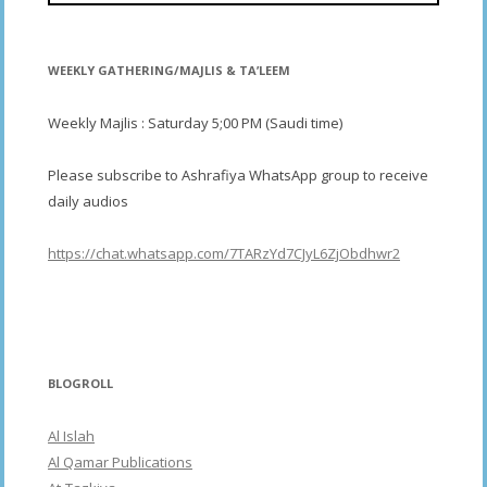
WEEKLY GATHERING/MAJLIS & TA’LEEM
Weekly Majlis : Saturday 5;00 PM (Saudi time)
Please subscribe to Ashrafiya WhatsApp group to receive
daily audios
https://chat.whatsapp.com/7TARzYd7CJyL6ZjObdhwr2
BLOGROLL
Al Islah
Al Qamar Publications