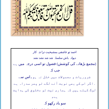
احمد تو عاشقی بمشیخیت ترا چہ کار
دیوانہ باش سلسلہ شد شد نشد نشد
(مجمع بڑھانے کی کوشش) فضول تو اسی درجہ میں ہے
جب کہ
ضروریات و معمولات میں خلل نہ ہو،
اس سے
۔
اگر اس کی بھی نوبت آنے لگے تو پھر سدراہ ہے
لوگ کہتے ہیں کہ ہماری نیت تو مخلوق کی ہدایت
ہے،
سو یاد رکھو کہ