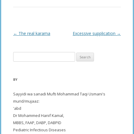
Post
←
The real karama
Excessive supplication
→
navigation
Search
for:
BY
Sayyidi wa sanadi Mufti Mohammad Taqi Usmani's
murid/mujaaz:
'abd
Dr Mohammed Hanif Kamal,
MBBS, FAAP, DABP, DABPID
Pediatric Infectious Diseases