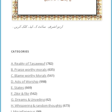
اردو اشرفیہ سائٹ کے لیئے کلک کریں۔
CATEGORIES
A. Reality of Tasawwuf
(782)
B. Praise worthy morals
(635)
C. Blame worthy Morals
(561)
D. Acts of Worship
(998)
E. States
(669)
F. Zikir & fikr
(562)
G. Dreams & Unveiling
(62)
H. Whispering & random thoughts
(673)
I. Miscellaneous
(99)