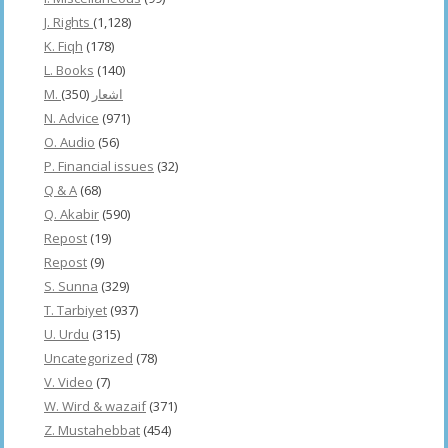
J. Rights
(1,128)
K. Fiqh
(178)
L. Books
(140)
(350)
M. اشعار
N. Advice
(971)
O. Audio
(56)
P. Financial issues
(32)
Q & A
(68)
Q. Akabir
(590)
Repost
(19)
Repost
(9)
S. Sunna
(329)
T. Tarbiyet
(937)
U. Urdu
(315)
Uncategorized
(78)
V. Video
(7)
W. Wird & wazaif
(371)
Z. Mustahebbat
(454)