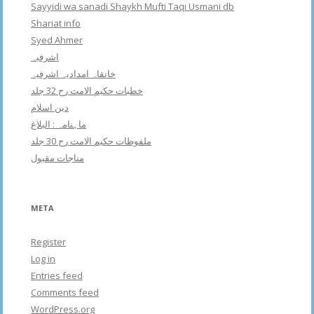
Sayyidi wa sanadi Shaykh Mufti Taqi Usmani db
Shariat info
Syed Ahmer
اشرفبہ
خانقاہ امدادیہ اشرفیہ
خطبات حکیم الامت رح 32 جلد
دین اسلام
ماہنامہ : البلاغ
ملفوظات حکیم الامت رح 30 جلد
مناجات مقبول
META
Register
Log in
Entries feed
Comments feed
WordPress.org