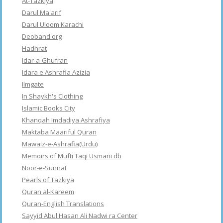
At-Tazkiya
Darul Ma'arif
Darul Uloom Karachi
Deoband.org
Hadhrat
Idar-a-Ghufran
Idara e Ashrafia Azizia
Ilmgate
In Shaykh's Clothing
Islamic Books City
Khanqah Imdadiya Ashrafiya
Maktaba Maariful Quran
Mawaiz-e-Ashrafia(Urdu)
Memoirs of Mufti Taqi Usmani db
Noor-e-Sunnat
Pearls of Tazkiya
Quran al-Kareem
Quran-English Translations
Sayyid Abul Hasan Ali Nadwi ra Center