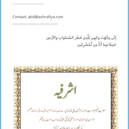
....................................
Contact:
abd@ashrafiya.com
----- ------- --------- --------- ------
إِنِّي وَجَّهْتُ وَجْهِيَ لِلَّذِي فَطَرَ السَّمَاوَاتِ وَالأَرْضَ
حَنِيفًا وَمَا أَنَاْ مِنَ لْمُشْرِكِينَ