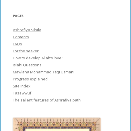
PAGES
Ashrafiya Silsila
Contents
FAQs
For the seeker
How to develop Allah’s love?
Islahi Questions
Mawlana Mohammad Taqi Usmani
Progress explained
Site Index
Tasawwuf
The salient features of Ashrafiya path