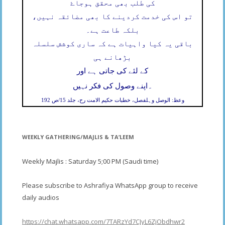
کی طلب بھی محقق ہوجاۓ
تو اس کی خدمت کردینے کا بھی مضائقہ نہیں،
بلکہ طاعت ہے۔
باقی یہ کیا واہیات ہے کہ ساری کوشش سلسلہ
بڑھانے ہی
کے لئے کی جاتی ہے اور
۔
اپنے وصول کی فکر نہیں
وعظ: الوصل وہلفصل، خطبات حکیم الامت رح، جلد 15/ص 192
WEEKLY GATHERING/MAJLIS & TA’LEEM
Weekly Majlis : Saturday 5;00 PM (Saudi time)
Please subscribe to Ashrafiya WhatsApp group to receive
daily audios
https://chat.whatsapp.com/7TARzYd7CJyL6ZjObdhwr2