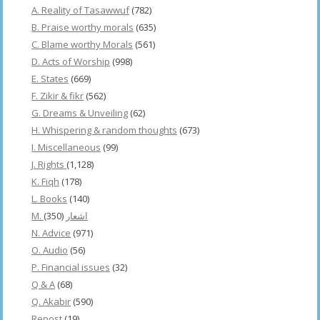
A. Reality of Tasawwuf
(782)
B. Praise worthy morals
(635)
C. Blame worthy Morals
(561)
D. Acts of Worship
(998)
E. States
(669)
F. Zikir & fikr
(562)
G. Dreams & Unveiling
(62)
H. Whispering & random thoughts
(673)
I. Miscellaneous
(99)
J. Rights
(1,128)
K. Fiqh
(178)
L. Books
(140)
(350)
M. اشعار
N. Advice
(971)
O. Audio
(56)
P. Financial issues
(32)
Q & A
(68)
Q. Akabir
(590)
Repost
(19)