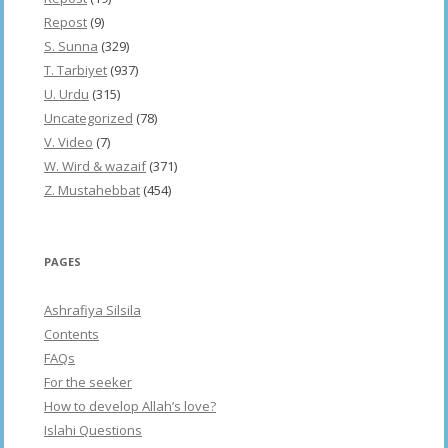
Repost
(9)
S. Sunna
(329)
T. Tarbiyet
(937)
U. Urdu
(315)
Uncategorized
(78)
V. Video
(7)
W. Wird & wazaif
(371)
Z. Mustahebbat
(454)
PAGES
Ashrafiya Silsila
Contents
FAQs
For the seeker
How to develop Allah’s love?
Islahi Questions