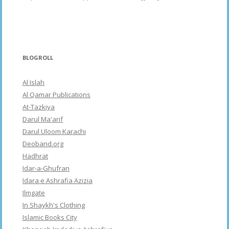
BLOGROLL
Al Islah
Al Qamar Publications
At-Tazkiya
Darul Ma'arif
Darul Uloom Karachi
Deoband.org
Hadhrat
Idar-a-Ghufran
Idara e Ashrafia Azizia
Ilmgate
In Shaykh's Clothing
Islamic Books City