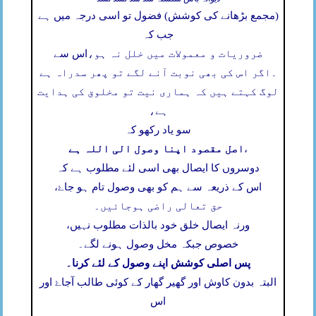
(مجمع بڑھانے کی کوشش) فضول تو اسی درجہ میں ہے
جب کہ
ضروریات و معمولات میں خلل نہ ہو،
اس سے
۔
اگر اس کی بھی نوبت آنے لگے تو پھر سدراہ ہے
لوگ کہتے ہیں کہ ہماری نیت تو مخلوق کی ہدایت
ہے،
سو یاد رکھو کہ
اصل مقصود اپنا وصول الی اللہ ہے
،
دوسروں کا ایصال بھی اسی لئے مطلوب ہے کہ
اس کے ذریعہ سے ہم کو بھی وصول تام ہو جاۓ،
حق تعالی راضی ہوجائیں۔
ورنہ ایصال خلق خود بالذات مطلوب نہیں،
خصوص جبکہ مخل وصول ہونے لگے۔
پس اصلی کوشش اپنے وصول کے لئے کرنا۔
البتہ بدون کاوش اور گھیر گھار کے کوئی طالب آجاۓ اور
اس