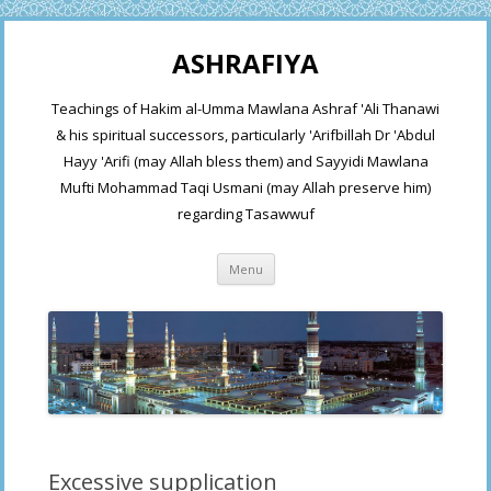
ASHRAFIYA
Teachings of Hakim al-Umma Mawlana Ashraf 'Ali Thanawi
& his spiritual successors, particularly 'Arifbillah Dr 'Abdul
Hayy 'Arifi (may Allah bless them) and Sayyidi Mawlana
Mufti Mohammad Taqi Usmani (may Allah preserve him)
regarding Tasawwuf
Skip
Menu
to
content
Excessive supplication