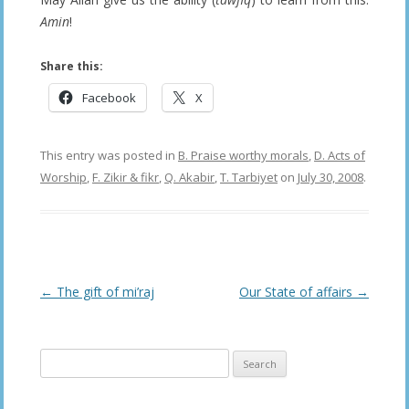
Amin
!
Share this:
Facebook
X
This entry was posted in
B. Praise worthy morals
,
D. Acts of
Worship
,
F. Zikir & fikr
,
Q. Akabir
,
T. Tarbiyet
on
July 30, 2008
.
Post
←
The gift of mi’raj
Our State of affairs
→
navigation
Search
for: