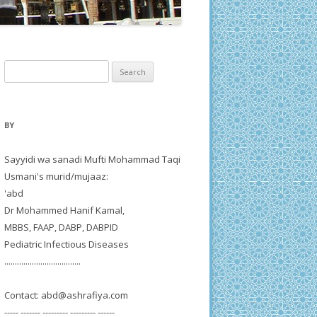
Search
for:
BY
Sayyidi wa sanadi Mufti Mohammad Taqi
Usmani's murid/mujaaz:
'abd
Dr Mohammed Hanif Kamal,
MBBS, FAAP, DABP, DABPID
Pediatric Infectious Diseases
....................................
Contact:
abd@ashrafiya.com
----- ------- --------- --------- ------