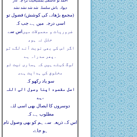
احمد تو عاشقی بمشیخیت ترا چہ کار
دیوانہ باش سلسلہ شد شد نشد نشد
(مجمع بڑھانے کی کوشش) فضول تو
اسی درجہ میں ہے جب کہ
ضروریات و معمولات میں
اس سے
خلل نہ ہو،
اگر اس کی بھی نوبت آنے لگے تو
۔
پھر سدراہ ہے
لوگ کہتے ہیں کہ ہماری نیت تو
مخلوق کی ہدایت ہے،
سو یاد رکھو کہ
اصل مقصود اپنا وصول الی اللہ
ہے
،
دوسروں کا ایصال بھی اسی لئے
مطلوب ہے کہ
اس کے ذریعہ سے ہم کو بھی وصول تام
ہو جاۓ،