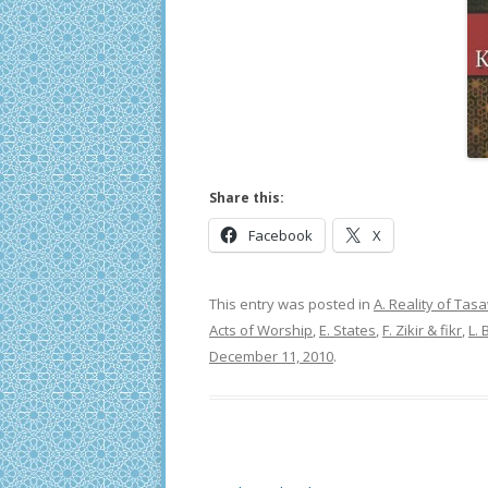
Share this:
Facebook
X
This entry was posted in
A. Reality of Ta
Acts of Worship
,
E. States
,
F. Zikir & fikr
,
L.
December 11, 2010
.