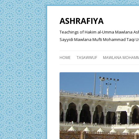
ASHRAFIYA
Teachings of Hakim al-Umma Mawlana Ashraf 
Sayyidi Mawlana Mufti Mohammad Taqi Us
HOME
TASAWWUF
MAWLANA MOHAMM