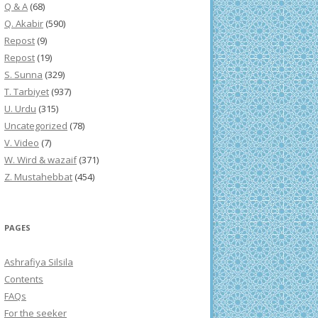
Q & A
(68)
Q. Akabir
(590)
Repost
(9)
Repost
(19)
S. Sunna
(329)
T. Tarbiyet
(937)
U. Urdu
(315)
Uncategorized
(78)
V. Video
(7)
W. Wird & wazaif
(371)
Z. Mustahebbat
(454)
PAGES
Ashrafiya Silsila
Contents
FAQs
For the seeker