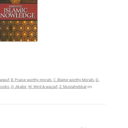
sawwuf
,
B. Praise worthy morals
,
C. Blame worthy Morals
,
D.
 Books
,
Q. Akabir
,
W. Wird & wazaif
,
Z. Mustahebbat
on