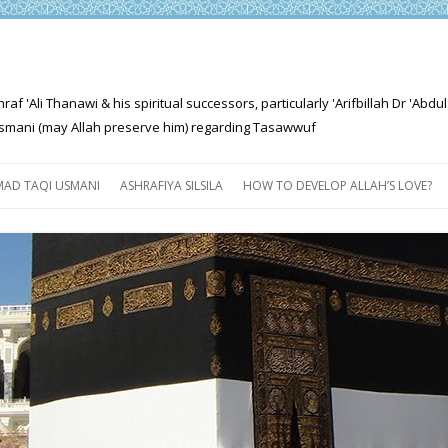
'Ali Thanawi & his spiritual successors, particularly 'Arifbillah Dr 'Abdul
mani (may Allah preserve him) regarding Tasawwuf
Skip
to
AD TAQI USMANI
ASHRAFIYA SILSILA
HOW TO DEVELOP ALLAH’S LOVE?
content
THE SALIENT FEATURES OF
ASHRAFIYA PATH
FOR THE SEEKER
PROGRESS EXPLAINED