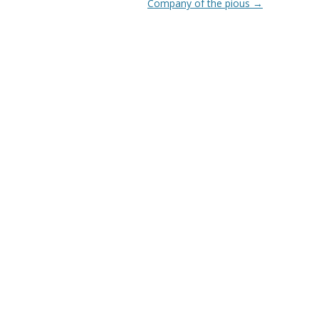
Company of the pious
→