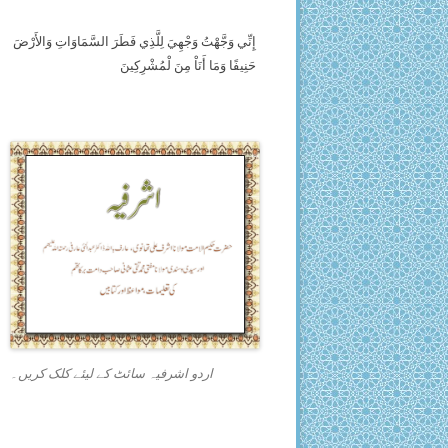
إِنِّي وَجَّهْتُ وَجْهِيَ لِلَّذِي فَطَرَ السَّمَاوَاتِ وَالأَرْضَ
حَنِيفًا وَمَا أَنَاْ مِنَ لْمُشْرِكِينَ
اردو اشرفیہ سائٹ کے لیئے کلک کریں۔