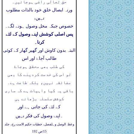
حق تعالی راضی ہوجائیں۔
ورنہ ایصال خلق خود بالذات مطلوب
نہیں،
خصوص جبکہ مخل وصول ہونے لگے۔
پس اصلی کوشش اپنے وصول کے لئے
کرنا۔
البتہ بدون کاوش اور گھیر گھار کے کوئی
طالب آجاۓ اور اس
کی طلب بھی محقق ہوجاۓ
تو اس کی خدمت کردینے کا بھی
مضائقہ نہیں، بلکہ طاعت ہے۔
باقی یہ کیا واہیات ہے کہ ساری
کوشش سلسلہ بڑھانے ہی
کے لئے کی جاتی ہے اور
۔
اپنے وصول کی فکر نہیں
وعظ: الوصل وہلفصل، خطبات حکیم الامت رح، جلد
15/ص 192