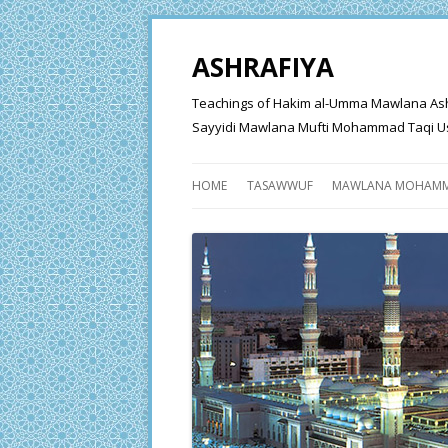
ASHRAFIYA
Teachings of Hakim al-Umma Mawlana Ashraf 
Sayyidi Mawlana Mufti Mohammad Taqi Us
HOME
TASAWWUF
MAWLANA MOHAMM