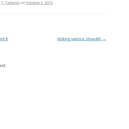
,
T. Tarbiyet
on
October 5, 2015
.
nd it
Visiting various shuyukh
→
nt.