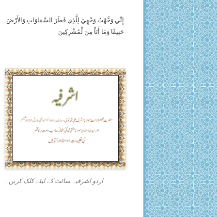
إِنِّي وَجَّهْتُ وَجْهِيَ لِلَّذِي فَطَرَ السَّمَاوَاتِ وَالأَرْضَ
حَنِيفًا وَمَا أَنَاْ مِنَ لْمُشْرِكِينَ
اردو اشرفیہ سائٹ کے لیئے کلک کریں۔