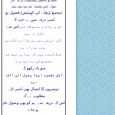
احمد تو عاشقی بمشیخیت ترا چہ کار
دیوانہ باش سلسلہ شد شد نشد نشد
(مجمع بڑھانے کی کوشش) فضول تو
اسی درجہ میں ہے جب کہ
ضروریات و معمولات میں
اس سے
خلل نہ ہو،
اگر اس کی بھی نوبت آنے لگے تو
۔
پھر سدراہ ہے
لوگ کہتے ہیں کہ ہماری نیت تو
مخلوق کی ہدایت ہے،
سو یاد رکھو کہ
اصل مقصود اپنا وصول الی اللہ
ہے
،
دوسروں کا ایصال بھی اسی لئے
مطلوب ہے کہ
اس کے ذریعہ سے ہم کو بھی وصول تام
ہو جاۓ،