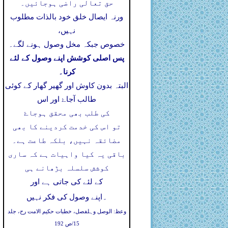
حق تعالی راضی ہوجائیں۔
ورنہ ایصال خلق خود بالذات مطلوب
نہیں،
خصوص جبکہ مخل وصول ہونے لگے۔
پس اصلی کوشش اپنے وصول کے لئے
کرنا۔
البتہ بدون کاوش اور گھیر گھار کے کوئی
طالب آجاۓ اور اس
کی طلب بھی محقق ہوجاۓ
تو اس کی خدمت کردینے کا بھی
مضائقہ نہیں، بلکہ طاعت ہے۔
باقی یہ کیا واہیات ہے کہ ساری
کوشش سلسلہ بڑھانے ہی
کے لئے کی جاتی ہے اور
۔
اپنے وصول کی فکر نہیں
وعظ: الوصل وہلفصل، خطبات حکیم الامت رح، جلد
15/ص 192