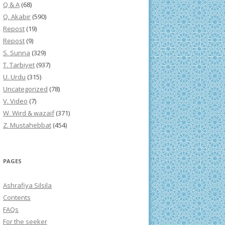
Q & A
(68)
Q. Akabir
(590)
Repost
(19)
Repost
(9)
S. Sunna
(329)
T. Tarbiyet
(937)
U. Urdu
(315)
Uncategorized
(78)
V. Video
(7)
W. Wird & wazaif
(371)
Z. Mustahebbat
(454)
PAGES
Ashrafiya Silsila
Contents
FAQs
For the seeker