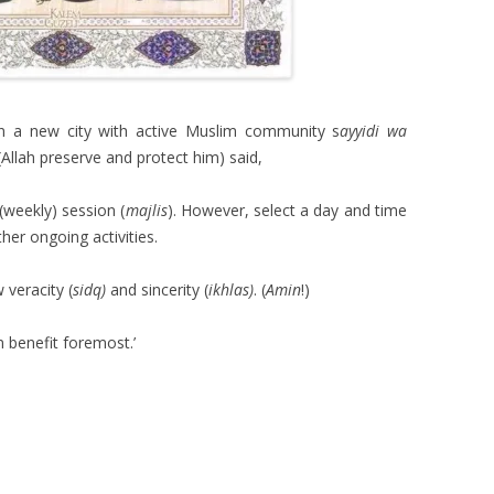
n a new city with active Muslim community s
ayyidi
wa
lah preserve and protect him) said,
 (weekly) session (
majlis
). However, select a day and time
her ongoing activities.
 veracity (
sidq)
and sincerity (
ikhlas)
. (
Amin
!)
n benefit foremost.’