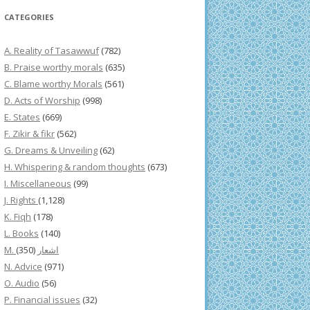
CATEGORIES
A. Reality of Tasawwuf
(782)
B. Praise worthy morals
(635)
C. Blame worthy Morals
(561)
D. Acts of Worship
(998)
E. States
(669)
F. Zikir & fikr
(562)
G. Dreams & Unveiling
(62)
H. Whispering & random thoughts
(673)
I. Miscellaneous
(99)
J. Rights
(1,128)
K. Fiqh
(178)
L. Books
(140)
(350)
M. اشعار
N. Advice
(971)
O. Audio
(56)
P. Financial issues
(32)