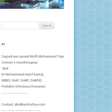
Search
for:
BY
Sayyidi wa sanadi Mufti Mohammad Taqi
Usmani's murid/mujaaz:
'abd
Dr Mohammed Hanif Kamal,
MBBS, FAAP, DABP, DABPID
Pediatric Infectious Diseases
....................................
Contact:
abd@ashrafiya.com
----- ------- --------- --------- ------