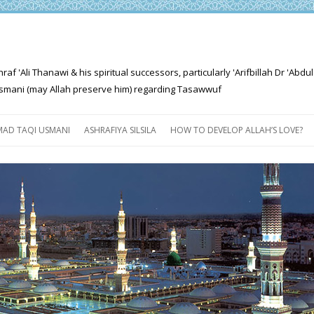
'Ali Thanawi & his spiritual successors, particularly 'Arifbillah Dr 'Abdul
mani (may Allah preserve him) regarding Tasawwuf
Skip
to
AD TAQI USMANI
ASHRAFIYA SILSILA
HOW TO DEVELOP ALLAH’S LOVE?
content
THE SALIENT FEATURES OF
ASHRAFIYA PATH
FOR THE SEEKER
PROGRESS EXPLAINED