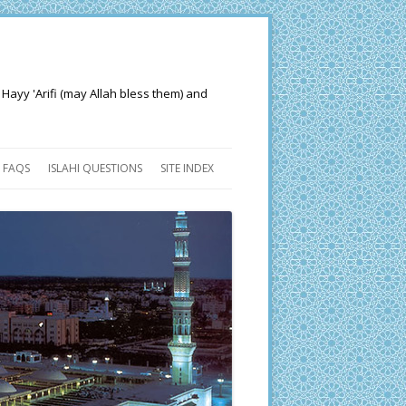
 Hayy 'Arifi (may Allah bless them) and
FAQS
ISLAHI QUESTIONS
SITE INDEX