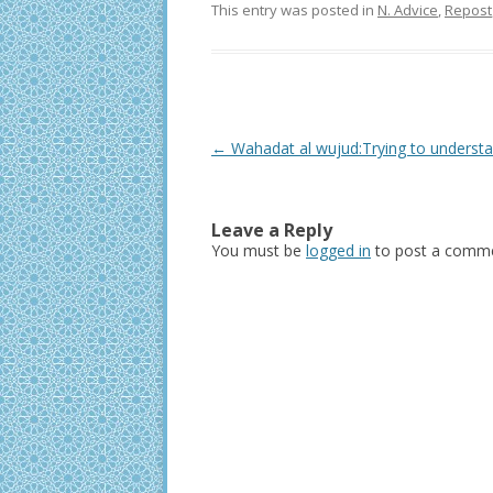
This entry was posted in
N. Advice
,
Repost
Post
←
Wahadat al wujud:Trying to understa
navigation
Leave a Reply
You must be
logged in
to post a comme